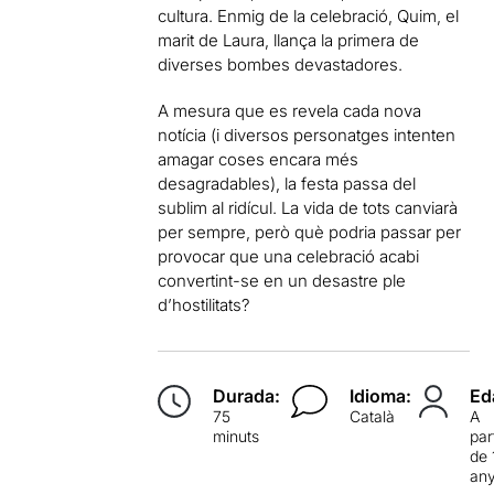
cultura. Enmig de la celebració, Quim, el
marit de Laura, llança la primera de
diverses bombes devastadores.
A mesura que es revela cada nova
notícia (i diversos personatges intenten
amagar coses encara més
desagradables), la festa passa del
sublim al ridícul. La vida de tots canviarà
per sempre, però què podria passar per
provocar que una celebració acabi
convertint-se en un desastre ple
d’hostilitats?
Durada:
Idioma:
Ed
75
Català
A
minuts
par
de 
an