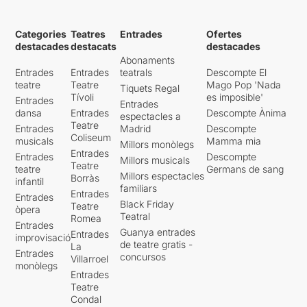
Categories
Teatres
Entrades
Ofertes
destacades
destacats
destacades
Abonaments
Entrades
Entrades
teatrals
Descompte El
teatre
Teatre
Mago Pop 'Nada
Tiquets Regal
Tívoli
es imposible'
Entrades
Entrades
dansa
Entrades
Descompte Ànima
espectacles a
Teatre
Entrades
Madrid
Descompte
Coliseum
musicals
Mamma mia
Millors monòlegs
Entrades
Entrades
Descompte
Millors musicals
Teatre
teatre
Germans de sang
Millors espectacles
Borràs
infantil
familiars
Entrades
Entrades
Black Friday
Teatre
òpera
Teatral
Romea
Entrades
Guanya entrades
Entrades
improvisació
de teatre gratis -
La
Entrades
concursos
Villarroel
monòlegs
Entrades
Teatre
Condal