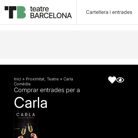
Cartellera i entrades
Descripció
Fitxa artística
Inici
»
Proximitat
,
Teatre
»
Carla
Comèdia
Comprar entrades per a
Carla