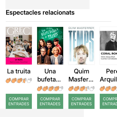
Espectacles relacionats
La truita
Una
Quim
Per
bufetada
Masferre
Arqui
a temps
r: Temps
: Cor
romp
COMPRAR
COMPRAR
COMPRAR
COMP
ENTRADES
ENTRADES
ENTRADES
ENTRA