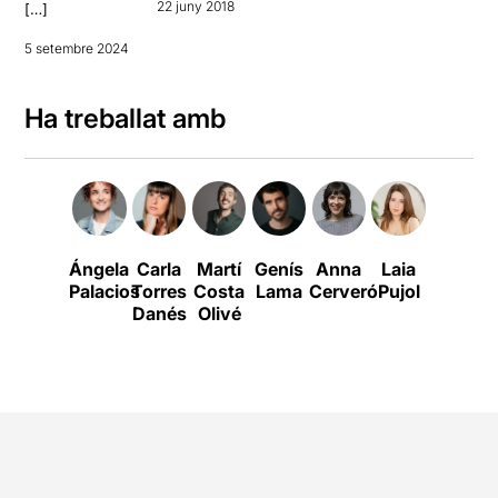
22 juny 2018
[…]
5 setembre 2024
Ha treballat amb
Ángela
Carla
Martí
Genís
Anna
Laia
Palacios
Torres
Costa
Lama
Cerveró
Pujol
Danés
Olivé