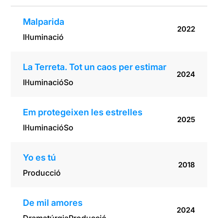
Malparida
2022
Il·luminació
La Terreta. Tot un caos per estimar
2024
Il·luminació
So
Em protegeixen les estrelles
2025
Il·luminació
So
Yo es tú
2018
Producció
De mil amores
2024