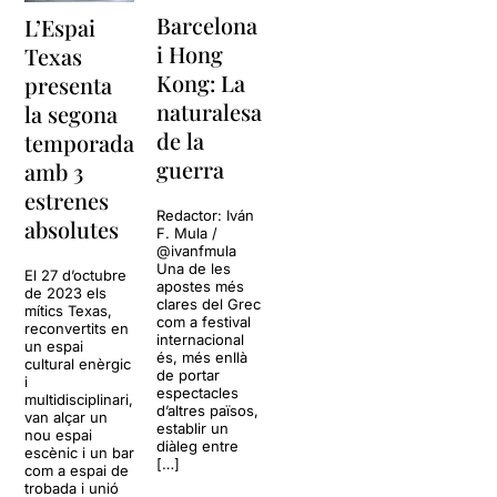
Barcelona
L’Espai
i Hong
Texas
Kong: La
presenta
naturalesa
la segona
de la
temporada
guerra
amb 3
estrenes
Redactor: Iván
absolutes
F. Mula /
@ivanfmula
Una de les
El 27 d’octubre
apostes més
de 2023 els
clares del Grec
mítics Texas,
com a festival
reconvertits en
internacional
un espai
és, més enllà
cultural enèrgic
de portar
i
espectacles
multidisciplinari,
d’altres països,
van alçar un
establir un
nou espai
diàleg entre
escènic i un bar
[…]
com a espai de
trobada i unió