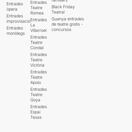
Entrades
Entrades
Black Friday
Teatre
òpera
Teatral
Romea
Entrades
Guanya entrades
Entrades
improvisació
de teatre gratis -
La
Entrades
concursos
Villarroel
monòlegs
Entrades
Teatre
Condal
Entrades
Teatre
Victòria
Entrades
Teatre
Apolo
Entrades
Teatre
Goya
Entrades
Espai
Texas