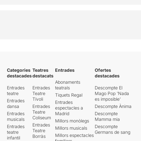
Categories
Teatres
Entrades
Ofertes
destacades
destacats
destacades
Abonaments
Entrades
Entrades
teatrals
Descompte El
teatre
Teatre
Mago Pop 'Nada
Tiquets Regal
Tívoli
es imposible'
Entrades
Entrades
dansa
Entrades
Descompte Ànima
espectacles a
Teatre
Entrades
Madrid
Descompte
Coliseum
musicals
Mamma mia
Millors monòlegs
Entrades
Entrades
Descompte
Millors musicals
Teatre
teatre
Germans de sang
Millors espectacles
Borràs
infantil
familiars