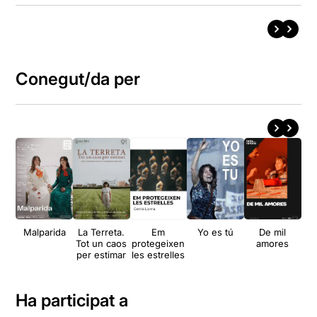
Conegut/da per
Malparida
La Terreta.
Em
Yo es tú
De mil
O
Tot un caos
protegeixen
amores
Wo
per estimar
les estrelles
A
Ha participat a