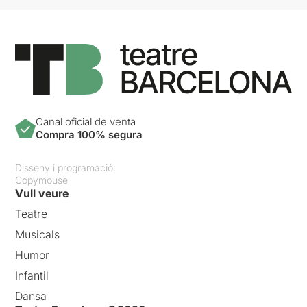
Canal oficial de venta
Compra 100% segura
Disseny i programació:
Copymouse
Vull veure
Teatre
Musicals
Humor
Infantil
Dansa