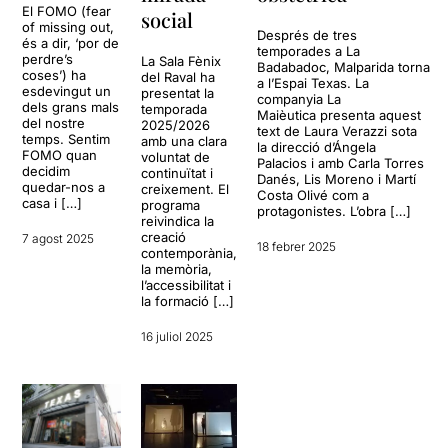
El FOMO (fear
social
of missing out,
Després de tres
és a dir, ‘por de
temporades a La
perdre’s
La Sala Fènix
Badabadoc, Malparida torna
coses’) ha
del Raval ha
a l’Espai Texas. La
esdevingut un
presentat la
companyia La
dels grans mals
temporada
Maièutica presenta aquest
del nostre
2025/2026
text de Laura Verazzi sota
temps. Sentim
amb una clara
la direcció d’Ángela
FOMO quan
voluntat de
Palacios i amb Carla Torres
decidim
continuïtat i
Danés, Lis Moreno i Martí
quedar-nos a
creixement. El
Costa Olivé com a
casa i […]
programa
protagonistes. L’obra […]
reivindica la
creació
7 agost 2025
18 febrer 2025
contemporània,
la memòria,
l’accessibilitat i
la formació […]
16 juliol 2025