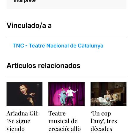
Intérprete
Vinculado/a a
TNC - Teatre Nacional de Catalunya
Artículos relacionados
Ariadna Gil:
Teatre
‘Un cop
"Se sigue
musical de
l’any’, tres
viendo
creació: allò
dècades