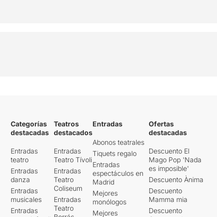
Categorías
Teatros
Entradas
Ofertas
destacadas
destacados
destacadas
Abonos teatrales
Entradas
Entradas
Descuento El
Tiquets regalo
teatro
Teatro Tívoli
Mago Pop 'Nada
Entradas
es imposible'
Entradas
Entradas
espectáculos en
danza
Teatro
Descuento Ànima
Madrid
Coliseum
Entradas
Descuento
Mejores
musicales
Entradas
Mamma mia
monólogos
Teatro
Entradas
Descuento
Mejores
Borrás