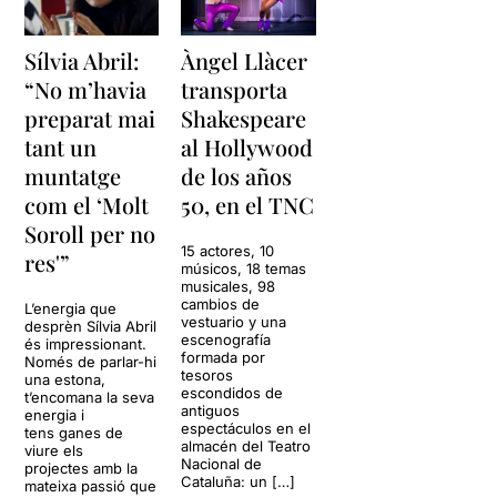
Sílvia Abril:
Àngel Llàcer
“No m’havia
transporta
preparat mai
Shakespeare
tant un
al Hollywood
muntatge
de los años
com el ‘Molt
50, en el TNC
Soroll per no
15 actores, 10
res'”
músicos, 18 temas
musicales, 98
cambios de
L’energia que
vestuario y una
desprèn Sílvia Abril
escenografía
és impressionant.
formada por
Només de parlar-hi
tesoros
una estona,
escondidos de
t’encomana la seva
antiguos
energia i
espectáculos en el
tens ganes de
almacén del Teatro
viure els
Nacional de
projectes amb la
Cataluña: un […]
mateixa passió que