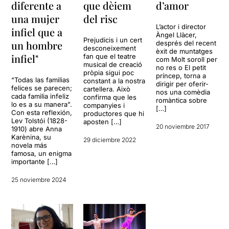
diferente a
que dèiem
d’amor
una mujer
del risc
L’actor i director
infiel que a
Àngel Llàcer,
Prejudicis i un cert
un hombre
després del recent
desconeixement
èxit de muntatges
infiel"
fan que el teatre
com Molt soroll per
musical de creació
no res o El petit
pròpia sigui poc
príncep, torna a
“Todas las familias
constant a la nostra
dirigir per oferir-
felices se parecen;
cartellera. Això
nos una comèdia
cada familia infeliz
confirma que les
romàntica sobre
lo es a su manera”.
companyies i
[…]
Con esta reflexión,
productores que hi
Lev Tolstói (1828-
aposten […]
20 noviembre 2017
1910) abre Anna
Karènina, su
29 diciembre 2022
novela más
famosa, un enigma
importante […]
25 noviembre 2024