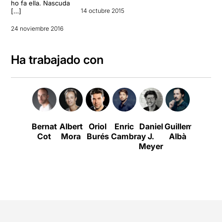
ho fa ella. Nascuda
[…]
14 octubre 2015
24 noviembre 2016
Ha trabajado con
Bernat
Albert
Oriol
Enric
Daniel
Guillem
Victòria
Cot
Mora
Burés
Cambray
J.
Albà
Pagès
Meyer