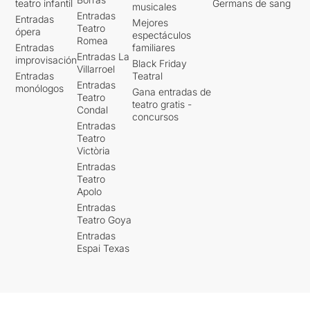
teatro infantil
Germans de sang
musicales
Entradas
Entradas
Mejores
Teatro
ópera
espectáculos
Romea
Entradas
familiares
Entradas La
improvisación
Black Friday
Villarroel
Entradas
Teatral
Entradas
monólogos
Gana entradas de
Teatro
teatro gratis -
Condal
concursos
Entradas
Teatro
Victòria
Entradas
Teatro
Apolo
Entradas
Teatro Goya
Entradas
Espai Texas