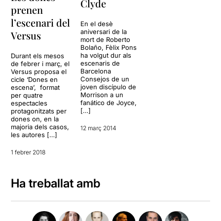
Clyde
prenen
l’escenari del
En el desè
aniversari de la
Versus
mort de Roberto
Bolaño, Fèlix Pons
ha volgut dur als
Durant els mesos
escenaris de
de febrer i març, el
Barcelona
Versus proposa el
Consejos de un
cicle ‘Dones en
joven discípulo de
escena’, format
Morrison a un
per quatre
fanático de Joyce,
espectacles
[…]
protagonitzats per
dones on, en la
majoria dels casos,
12 març 2014
les autores […]
1 febrer 2018
Ha treballat amb