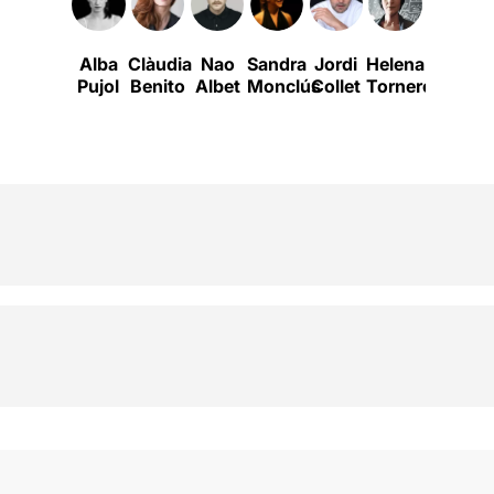
Alba
Clàudia
Nao
Sandra
Jordi
Helena
Berta
Pujol
Benito
Albet
Monclús
Collet
Tornero
Pipó