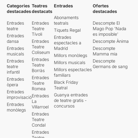
Categories
Teatres
Entrades
Ofertes
destacades
destacats
destacades
Abonaments
Entrades
Entrades
teatrals
Descompte El
teatre
Teatre
Mago Pop 'Nada
Tiquets Regal
Tívoli
es imposible'
Entrades
Entrades
dansa
Entrades
Descompte Ànima
espectacles a
Teatre
Entrades
Madrid
Descompte
Coliseum
musicals
Mamma mia
Millors monòlegs
Entrades
Entrades
Descompte
Millors musicals
Teatre
teatre
Germans de sang
Millors espectacles
Borràs
infantil
familiars
Entrades
Entrades
Black Friday
Teatre
òpera
Teatral
Romea
Entrades
Guanya entrades
Entrades
improvisació
de teatre gratis -
La
Entrades
concursos
Villarroel
monòlegs
Entrades
Teatre
Condal
Entrades
Teatre