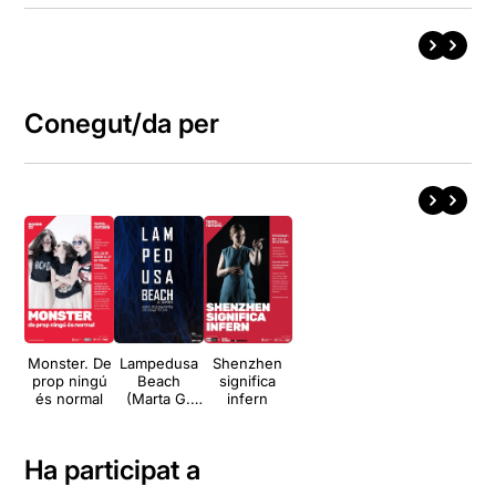
Conegut/da per
Monster. De
Lampedusa
Shenzhen
prop ningú
Beach
significa
és normal
(Marta G.
infern
Otín)
Ha participat a