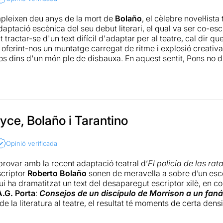
pleixen deu anys de la mort de
Bolaño
, el cèlebre novel·lista
daptació escènica del seu debut literari, el qual va ser co-es
 tractar-se d'un text difícil d'adaptar per al teatre, cal dir qu
 oferint-nos un muntatge carregat de ritme i explosió creativ
s dins d'un món ple de disbauxa. En aquest sentit, Pons no du
que estan al servei de la dramaturgia i, fins i tot, algun prop
 ànima a aquest complex muntatge. Així doncs, l'obra també
a més de destacar per la seva sel·lecció musical, aconseguei
nistes. D'aquesta forma, s'aprofundeix encara més amb el qu
 l'ús de la il·luminació i d'altres efectes sonors i visuals. 
 actoral que fan
yce, Bolaño i Tarantino
Nao Albet
i
Claudia Benito
, els quals presen
pròpia, tot treballant al servei d'un muntatge carregat de rec
Opinió verificada
i com destaquen diversos mitjans, el plantejament de l'obra ev
Clyde
passada pel filtre Tarantinià. Això és cert, però aquest
ovar amb la recent adaptació teatral d’
El policía de las rat
 explorar un món interior caòtic i confús, fruit d'una societat 
scriptor
Roberto Bolaño
sonen de meravella a sobre d’un esce
ptació es mostra confusa i el ritme vertiginós ens fa perdre e
i ha dramatitzat un text del desaparegut escriptor xilè, en con
e petit format poderosa, que té el gran mèrit de submergir l'
.G. Porta
:
Consejos de un discípulo de Morrison a un faná
tges i de fer-li sentir allò que viuen d'una manera picada, mo
de la literatura al teatre, el resultat té moments de certa densi
boca dels dos protagonistes fa que el relat avanci amb una in
ls més que solvents
Nao Albet
i
Claudia Benito
interpreten al 