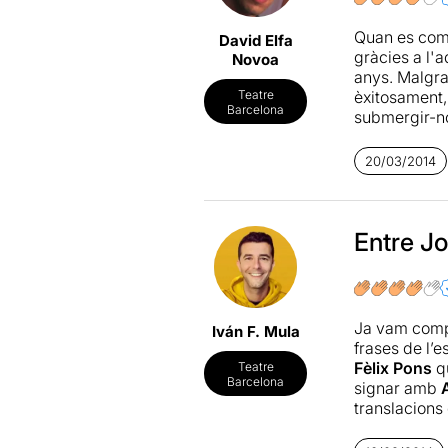
Quan es com
David Elfa
gràcies a l'a
Novoa
anys. Malgrat
èxitosament,
Teatre
Barcelona
submergir-no
audiovisuals 
donant cos i
20/03/2014
sonora, que 
dels protago
juntament amb
gran treball
Entre Jo
personalitat 
Sens dubte, 
Bonnie and 
Ja vam compr
Iván F. Mula
partida per a
frases de l’e
moments l'ada
Fèlix Pons
qu
Teatre
una aposta d
Barcelona
signar amb
A
dels persona
translacions 
paraules en 
addictiva. E