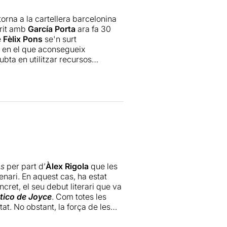
 torna a la cartellera barcelonina
crit amb
García Porta
ara fa 30
e
Fèlix Pons
se'n surt
a en el que aconsegueix
bta en utilitzar recursos
er al món cinematogràfic, tot
 compta amb una excel·lent banda
x fusionar-se amb el món intern
e senten els personatges,
Òbviament, no ens hem d'oblidar del
ten uns personatges amb força i
ursos.
oca a la clàssica història de
s referents són només un punt de
as
per part d’
Àlex Rigola
que les
fosca i immòbil. Potser en alguns
nari. En aquest cas, ha estat
l fil narratiu, però aquesta és
cret, el seu debut literari que va
espectador dins del món interior
tico de Joyce
. Com totes les
derna i transgressora.
tat. No obstant, la força de les
tensitat inexplicablement
català Ángel Ros, antiheroi