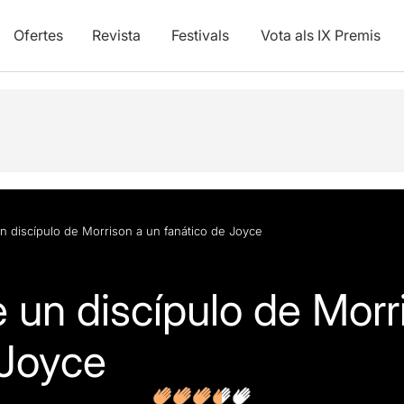
Ofertes
Revista
Festivals
Vota als IX Premis
vídeos
Opinions
Articles
n discípulo de Morrison a un fanático de Joyce
 un discípulo de Morr
 Joyce