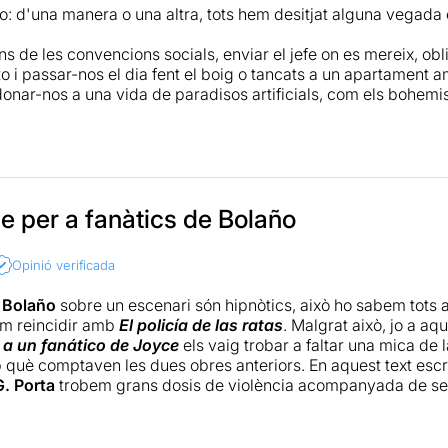
 d'una manera o una altra, tots hem desitjat alguna vegada e
s de les convencions socials, enviar el jefe on es mereix, obl
o i passar-nos el dia fent el boig o tancats a un apartament 
onar-nos a una vida de paradisos artificials, com els bohemi
es ni preocupacions.
aer estrany en deixar-nos endur per la història d'algú que viu ai
amb tanta energia pel Nao i la Claudia, és com si ens allibere
a nostra realitat. La llum, els micròfons, la música alta i els 
s per entrar nosaltres també al seu viatge narratiu,contemplar
e per a fanàtics de Bolaño
e pel que no ens llencem però que tant ens atrau.
Opinió verificada
rò, com acostuma a passar amb algunes substancies, sortim u
en certs dubtes sobre els personatges i una petita sensació
e
Bolaño
sobre un escenari són hipnòtics, això ho sabem tots
lexió inexplorades durant l'espectacle en les paraules de Bola
am reincidir amb
El policía de las ratas
. Malgrat això, jo a aq
nts. Caldrà comparar-los!
 a un fanático de Joyce
els vaig trobar a faltar una mica de 
uè comptaven les dues obres anteriors. En aquest text escr
G. Porta
trobem grans dosis de violència acompanyada de sex
 clàssic, però poca cosa més. Vist el muntatge, em vaig pregun
s interessants per a adaptar al teatre. En qualsevol cas, l'exc
ito
en els seus papers de
Bonnie & Clyde
de la Barcelona qui