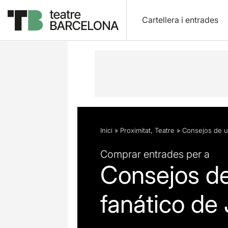
Cartellera i entrades
Descripció
Fitxa artística
Fotos i 
Inici
»
Proximitat
,
Teatre
»
Consejos de u
Comprar entrades per a
Consejos de
fanático de