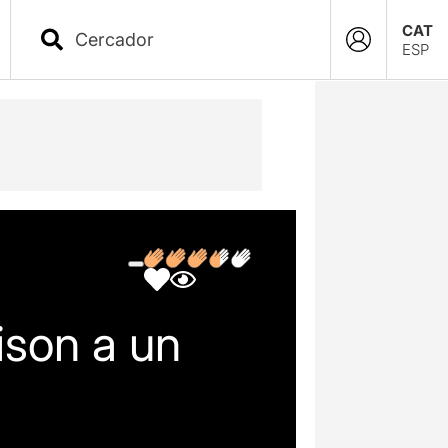
CAT
ESP
ison a un