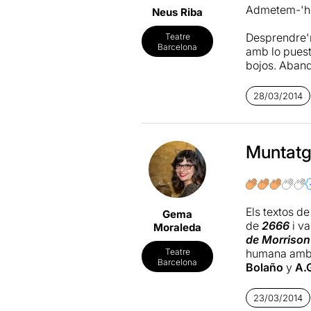
Admetem-'ho:
Neus Riba
Desprendre'n
Teatre
Barcelona
amb lo puest
bojos. Aband
conseqüènci
28/03/2014
I hi ha un pl
interpretats 
mateixos de l
indispensable
Muntatg
aquest abism
Finalment pe
que ens qued
Els textos d
Gema
acidesa i ref
de
2666
i v
Moraleda
alguns mome
de Morrison
humana amb q
Teatre
Barcelona
Bolaño
y
A.
romanticisme
de
Bolaño
mé
23/03/2014
Claudia Ben