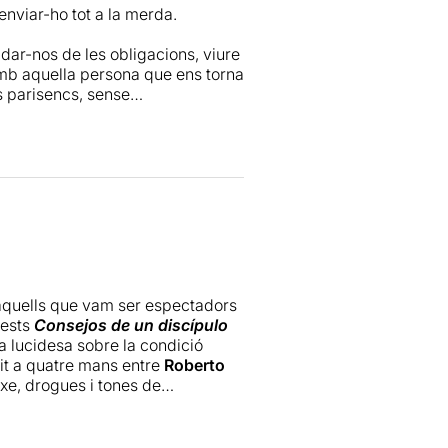
nviar-ho tot a la merda.
idar-nos de les obligacions, viure
amb aquella persona que ens torna
s parisencs, sense
xí, i quan l'Àngel i l'Ana ho fan,
ssin una mica a nosaltres
audiovisuals fan de psicotròpics
 l'autodestrucció i mirar als ulls
na mica ressacosos, i és cert
 de que potser manca certa
 aquells que vam ser espectadors
ño, tant hipnòtiques i lúcides en
uests
Consejos de un discípulo
la lucidesa sobre la condició
it a quatre mans entre
Roberto
e, drogues i tones de
tar si no hi hauria altres textos
el·lent feina de
Nao Albet
i
nqui és motiu suficient per