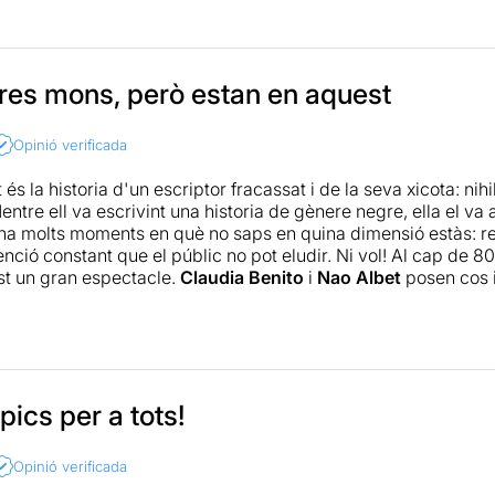
 James Joyce, i a la seva novia sud-americana, respectivam
 l’obra és una lúdica reflexió sobre la violència estructural qu
-los tota possibilitat d'aspirar a un futur digne. Com una me
otagonistes (que bé podrien haver sortit d'una pel·lícula de Ta
tres mons, però estan en aquest
e la que, finalment, no podran escapar. Així, l'espectacle bar
m trucades de telèfon, abstraccions, diàlegs, cartes i flashba
Opinió verificada
 l’Àngel, fins arribar a un punt on no podem distingir entre rea
mprendre l’univers nihilista de la parella i és la troballa més 
s la historia d'un escriptor fracassat i de la seva xicota: nihil
inàmica, crepuscular i divertidament verinosa, la peça és e
entre ell va escrivint una historia de gènere negre, ella el v
al dels seus intèrprets acaba sent l'element indispensable que
i ha molts moments en què no saps en quina dimensió estàs: re
tenció constant que el públic no pot eludir. Ni vol! Al cap de
ist un gran espectacle.
Claudia Benito
i
Nao Albet
posen cos i
ia Porta
i ho fan d'una manera excel·lent,
Felix Pons
n’és el c
 intentin resoldre’m aquest dubte: Existeix Ana Ríos Ricardi?
pics per a tots!
Opinió verificada