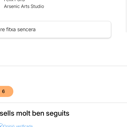
Arsenic Arts Studio
re fitxa sencera
6
ells molt ben seguits
Opinió verificada