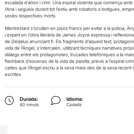
escalada d’amor i crim. Una espiral violenta que comença amb l’a
l’Ana i segueix durant tot l’estiu amb robatoris a botigues, emp
seves respectives morts.
Mentrestant s’oculten en pisos francs per evitar a la policia, Àn
i expert en l’obra literària de James Joyce expressa i reflexiona
de Dédalus anunciant fi. Els fragments d’aquest text, protagonis
vida de l’Àngel, s’intercalen, utilitzant tècniques narratives pr
diàlegs entre els protagonistes, trucades telefòniques a la mare 
flashback d’escenes de la vida de parella, previs a l’espiral crim
cartes que l’Àngel escriu a la seva mare des de la seva recent
escrites.
Durada:
Idioma:
80 minuts
Castellà