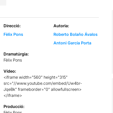
Direcció:
Autoria:
Fèlix Pons
Roberto Bolaño Ávalos
Antoni García Porta
Dramatúrgia:
Fèlix Pons
Vídeo:
<iframe width="560" height="315"
src="//www.youtube.com/embed/Uw4br-
JqeBk" frameborder="0" allowfullscreen>
</iframe>
Producció:
Fèlix Pons