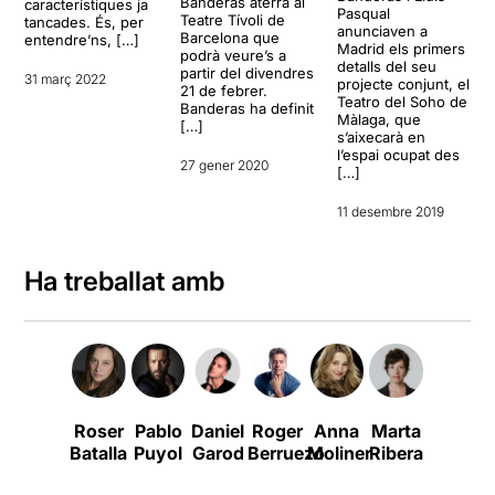
Banderas aterra al
característiques ja
Pasqual
Teatre Tívoli de
tancades. És, per
anunciaven a
Barcelona que
entendre’ns, […]
Madrid els primers
podrà veure’s a
detalls del seu
partir del divendres
31 març 2022
projecte conjunt, el
21 de febrer.
Teatro del Soho de
Banderas ha definit
Màlaga, que
[…]
s’aixecarà en
l’espai ocupat des
27 gener 2020
[…]
11 desembre 2019
Ha treballat amb
Roser
Pablo
Daniel
Roger
Anna
Marta
Rubén
Batalla
Puyol
Garod
Berruezo
Moliner
Ribera
Yuste