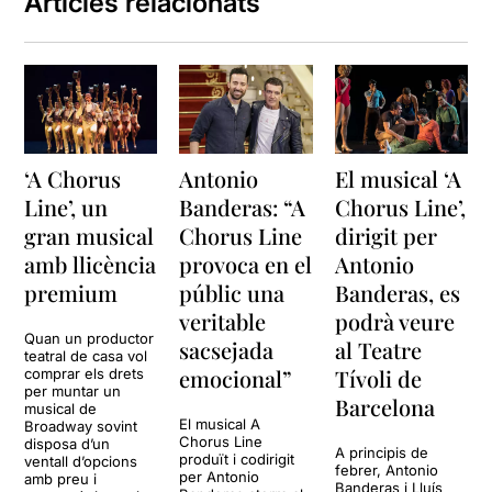
Articles relacionats
‘A Chorus
Antonio
El musical ‘A
Line’, un
Banderas: “A
Chorus Line’,
gran musical
Chorus Line
dirigit per
amb llicència
provoca en el
Antonio
premium
públic una
Banderas, es
veritable
podrà veure
Quan un productor
sacsejada
al Teatre
teatral de casa vol
emocional”
Tívoli de
comprar els drets
per muntar un
Barcelona
musical de
El musical A
Broadway sovint
Chorus Line
disposa d’un
A principis de
produït i codirigit
ventall d’opcions
febrer, Antonio
per Antonio
amb preu i
Banderas i Lluís