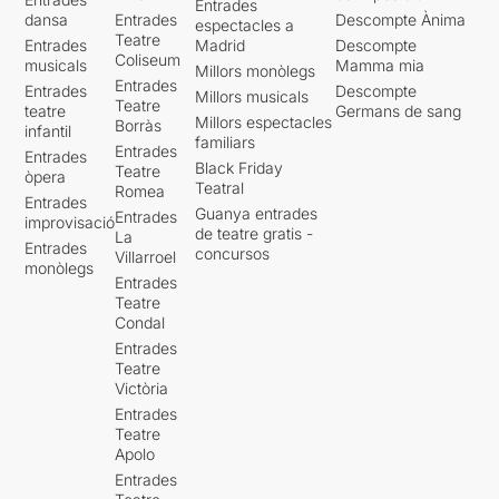
Entrades
dansa
Entrades
Descompte Ànima
espectacles a
Teatre
Entrades
Madrid
Descompte
Coliseum
musicals
Mamma mia
Millors monòlegs
Entrades
Entrades
Descompte
Millors musicals
Teatre
teatre
Germans de sang
Millors espectacles
Borràs
infantil
familiars
Entrades
Entrades
Black Friday
Teatre
òpera
Teatral
Romea
Entrades
Guanya entrades
Entrades
improvisació
de teatre gratis -
La
Entrades
concursos
Villarroel
monòlegs
Entrades
Teatre
Condal
Entrades
Teatre
Victòria
Entrades
Teatre
Apolo
Entrades