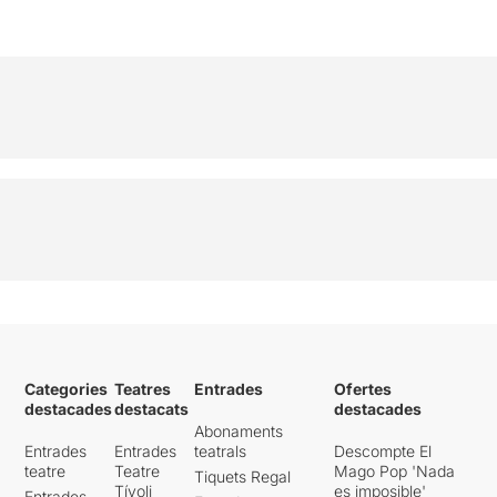
Categories
Teatres
Entrades
Ofertes
destacades
destacats
destacades
Abonaments
Entrades
Entrades
teatrals
Descompte El
teatre
Teatre
Mago Pop 'Nada
Tiquets Regal
Tívoli
es imposible'
Entrades