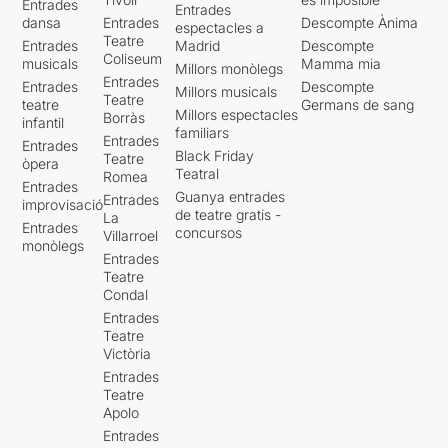
Entrades
Entrades
dansa
Entrades
Descompte Ànima
espectacles a
Teatre
Entrades
Madrid
Descompte
Coliseum
musicals
Mamma mia
Millors monòlegs
Entrades
Entrades
Descompte
Millors musicals
Teatre
teatre
Germans de sang
Millors espectacles
Borràs
infantil
familiars
Entrades
Entrades
Black Friday
Teatre
òpera
Teatral
Romea
Entrades
Guanya entrades
Entrades
improvisació
de teatre gratis -
La
Entrades
concursos
Villarroel
monòlegs
Entrades
Teatre
Condal
Entrades
Teatre
Victòria
Entrades
Teatre
Apolo
Entrades