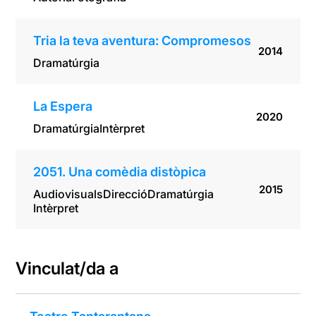
Tria la teva aventura: Compromesos
2014
Dramatúrgia
La Espera
2020
Dramatúrgia
Intèrpret
2051. Una comèdia distòpica
2015
Audiovisuals
Direcció
Dramatúrgia
Intèrpret
Vinculat/da a