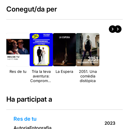
Conegut/da per
Res de tu
Tria la teva
La Espera
2051. Una
aventura:
comèdia
Compromes
distòpica
os
Ha participat a
Res de tu
2023
Autoria
Fotografia