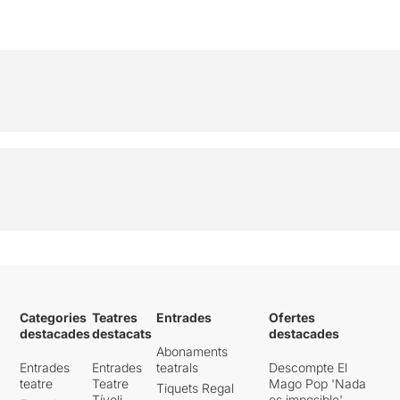
Categories
Teatres
Entrades
Ofertes
destacades
destacats
destacades
Abonaments
Entrades
Entrades
teatrals
Descompte El
teatre
Teatre
Mago Pop 'Nada
Tiquets Regal
Tívoli
es imposible'