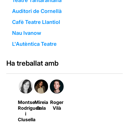
Teatre Tantarantana
Auditori de Cornellà
Cafè Teatre Llantiol
Nau Ivanow
L'Autèntica Teatre
Ha treballat amb
Montse
Mireia
Roger
Rodríguez
Sala
Vilà
i
Clusella