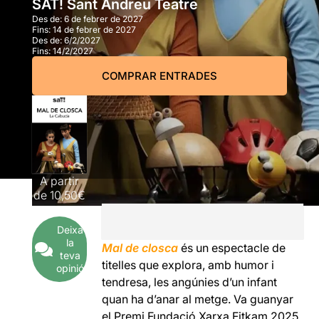
SAT! Sant Andreu Teatre
Des de:
6 de febrer de 2027
Fins:
14 de febrer de 2027
Des de:
6/2/2027
Fins:
14/2/2027
COMPRAR ENTRADES
A partir
de
10,50€
Deixa
la
Mal de closca
és un espectacle de
teva
titelles que explora, amb humor i
opinió
tendresa, les angúnies d’un infant
quan ha d’anar al metge. Va guanyar
el Premi Fundació Xarxa Fitkam 2025.