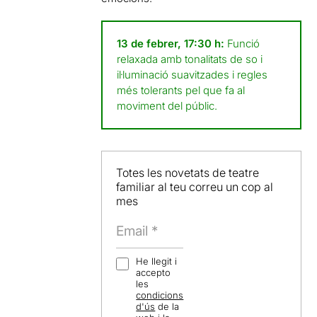
13 de febrer, 17:30 h:
Funció
relaxada amb tonalitats de so i
il·luminació suavitzades i regles
més tolerants pel que fa al
moviment del públic.
Totes les novetats de teatre
familiar al teu correu un cop al
mes
He llegit i
accepto
les
condicions
d'ús
de la