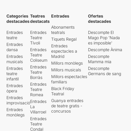
Categories
Teatres
Entrades
Ofertes
destacades
destacats
destacades
Abonaments
Entrades
Entrades
teatrals
Descompte El
teatre
Teatre
Mago Pop 'Nada
Tiquets Regal
Tívoli
es imposible'
Entrades
Entrades
dansa
Entrades
Descompte Ànima
espectacles a
Teatre
Entrades
Madrid
Descompte
Coliseum
musicals
Mamma mia
Millors monòlegs
Entrades
Entrades
Descompte
Millors musicals
Teatre
teatre
Germans de sang
Millors espectacles
Borràs
infantil
familiars
Entrades
Entrades
Black Friday
Teatre
òpera
Teatral
Romea
Entrades
Guanya entrades
Entrades
improvisació
de teatre gratis -
La
Entrades
concursos
Villarroel
monòlegs
Entrades
Teatre
Condal