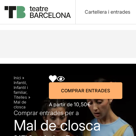
Cartellera i entrades
Descripció
Horaris
Fitxa artística
Fotos i víd
Inici
»
Infantil
,
Infantil i
COMPRAR ENTRADES
familiar
,
Titelles
»
Mal de
A partir de
10,50€
closca
Comprar entrades per a
Mal de closca