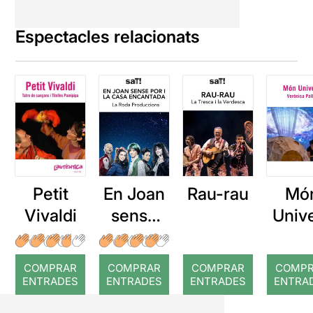
Espectacles relacionats
Petit
En Joan
Rau-rau
Mó
Vivaldi
sense
Univ
por i la
casa
COMPRAR
COMPRAR
COMPRAR
COMP
encanta
ENTRADES
ENTRADES
ENTRADES
ENTRA
da