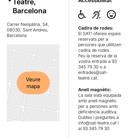
Accessibilitat
Teatre,
Barcelona
Carrer Neopàtria, 54,
Cadira de rodes:
08030, Sant Andreu,
El SAT! ofereix espais
Barcelona
reservats per a
persones que utilitzen
cadira de rodes.
Feu la reserva de la
vostra entrada a 93
345 79 30 o a
entrades@sat-
teatre.cat
.
Veure
mapa
Anell magnètic:
La sala està equipada
amb anell magnètic
per a persones amb
deficiència auditiva.
Dubtes i preguntes a
info@sat-teatre.cat
i
al 93 345 79 30.