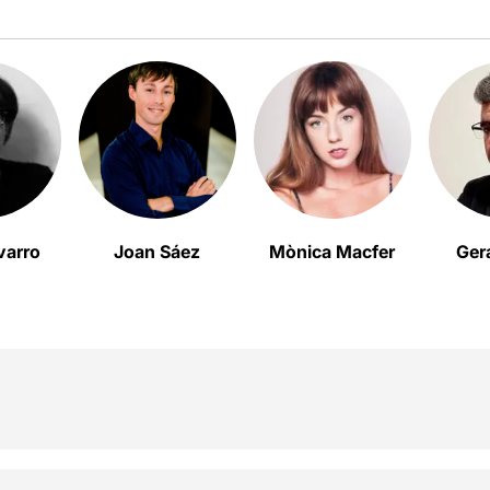
varro
Joan Sáez
Mònica Macfer
Ger