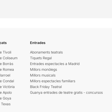
cats
Entrades
e Tívoli
Abonaments teatrals
re Coliseum
Tiquets Regal
e Borràs
Entrades espectacles a Madrid
re Romea
Millors monòlegs
larroel
Millors musicals
re Condal
Millors espectacles familiars
e Victòria
Black Friday Teatral
e Apolo
Guanya entrades de teatre gratis - concursos
re Goya
i Texas