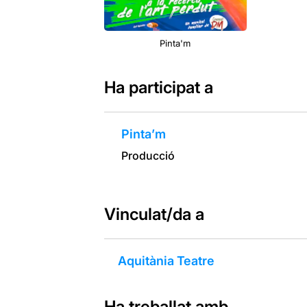
Pinta'm
Ha participat a
Pinta’m
Producció
Vinculat/da a
Aquitània Teatre
Ha treballat amb