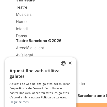
Vull veure
Teatre
Musicals
Humor
Infantil
Dansa
Teatre Barcelona ©2026
Atenció al client
Avís legal
×
Política de privacitat
Política de cookies
Aquest lloc web utilitza
CATALAN
galetes
Condicions d’ús
SPANISH
Comunicacions comercials i Newsletter
Aquest lloc web utilitza galetes per millorar
l'experiència de l'usuari. En utilitzar el
Anuncia’t
nostre lloc web, accepteu totes les galetes
Vull rebre la newsletter de Teatre Barcelona amb 
d’acord amb la nostra Política de galetes.
Llegir-ne més