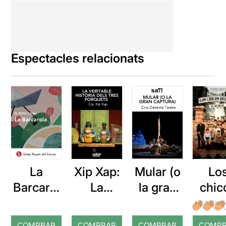
Espectacles relacionats
La
Xip Xap:
Mular (o
Lo
Barcarol
La
la gran
chic
a
veritable
captura)
del c
història
el
COMPRAR
COMPRAR
COMPRAR
COMP