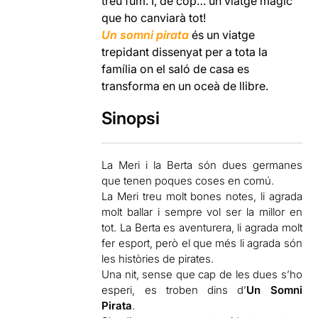
treu fum. I, de cop… un viatge màgic
que ho canviarà tot!
Un somni pirata
és un viatge
trepidant dissenyat per a tota la
família on el saló de casa es
transforma en un oceà de llibre.
Sinopsi
La Meri i la Berta són dues germanes
que tenen poques coses en comú.
La Meri treu molt bones notes, li agrada
molt ballar i sempre vol ser la millor en
tot. La Berta es aventurera, li agrada molt
fer esport, però el que més li agrada són
les històries de pirates.
Una nit, sense que cap de les dues s’ho
esperi, es troben dins d’
Un Somni
Pirata
.