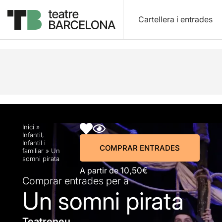
Cartellera i entrades
Descripció
Horaris
Fitxa artística
Fotos i víd
Inici
»
Infantil
,
Infantil i
COMPRAR ENTRADES
familiar
»
Un
somni pirata
A partir de
10,50€
Comprar entrades per a
Un somni pirata
Teatreneu