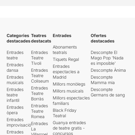
Categories
Teatres
Entrades
Ofertes
destacades
destacats
destacades
Abonaments
Entrades
Entrades
teatrals
Descompte El
teatre
Teatre
Mago Pop 'Nada
Tiquets Regal
Tívoli
es imposible'
Entrades
Entrades
dansa
Entrades
Descompte Ànima
espectacles a
Teatre
Entrades
Madrid
Descompte
Coliseum
musicals
Mamma mia
Millors monòlegs
Entrades
Entrades
Descompte
Millors musicals
Teatre
teatre
Germans de sang
Millors espectacles
Borràs
infantil
familiars
Entrades
Entrades
Black Friday
Teatre
òpera
Teatral
Romea
Entrades
Guanya entrades
Entrades
improvisació
de teatre gratis -
La
Entrades
concursos
Villarroel