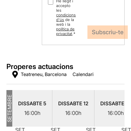
He llegit i
accepto
les
condicions
d'ús
de la
web i la
política de
privacitat
.
*
Properes actuacions
Teatreneu, Barcelona
Calendari
SETEMBRE
DISSABTE
5
DISSABTE
12
DISSABTE
19
16:00h
16:00h
16:00h
SET.
SET.
SET.
SET