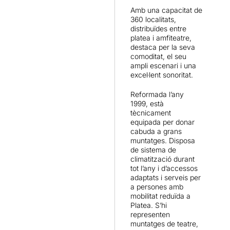
Amb una capacitat de
360 localitats,
distribuïdes entre
platea i amfiteatre,
destaca per la seva
comoditat, el seu
ampli escenari i una
excel·lent sonoritat.
Reformada l’any
1999, està
tècnicament
equipada per donar
cabuda a grans
muntatges. Disposa
de sistema de
climatització durant
tot l’any i d’accessos
adaptats i serveis per
a persones amb
mobilitat reduïda a
Platea. S’hi
representen
muntatges de teatre,