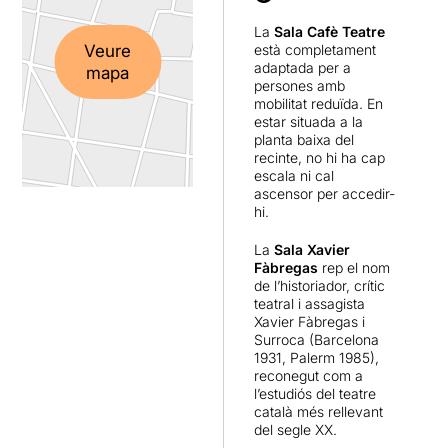
La
Sala Cafè Teatre
Veure
està completament
adaptada per a
mapa
persones amb
mobilitat reduïda. En
estar situada a la
planta baixa del
recinte, no hi ha cap
escala ni cal
ascensor per accedir-
hi.
La
Sala Xavier
Fàbregas
rep el nom
de l’historiador, crític
teatral i assagista
Xavier Fàbregas i
Surroca (Barcelona
1931, Palerm 1985),
reconegut com a
l’estudiós del teatre
català més rellevant
del segle XX.