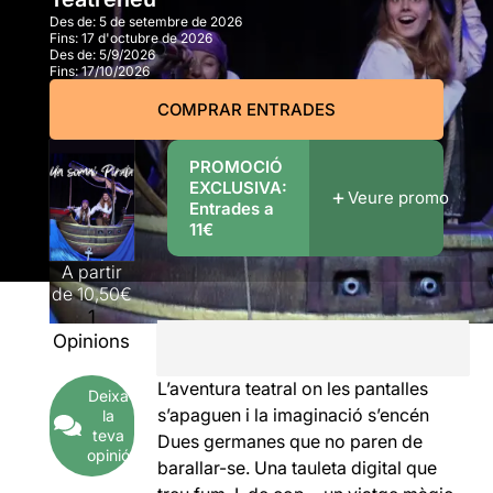
Des de:
5 de setembre de 2026
Fins:
17 d'octubre de 2026
Des de:
5/9/2026
Fins:
17/10/2026
COMPRAR ENTRADES
PROMOCIÓ
EXCLUSIVA:
Veure promo
Entrades a
11€
A partir
de
10,50€
1
Opinions
L’aventura teatral on les pantalles
Deixa
s’apaguen i la imaginació s’encén
la
teva
Dues germanes que no paren de
opinió
barallar-se. Una tauleta digital que