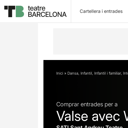
Cartellera i entrades
Descripció
Horaris
Fitxa artística
Inici
»
Dansa
,
Infantil
,
Infantil i familiar
,
In
Comprar entrades per a
Valse avec W
SAT! Sant Andreu Teatre