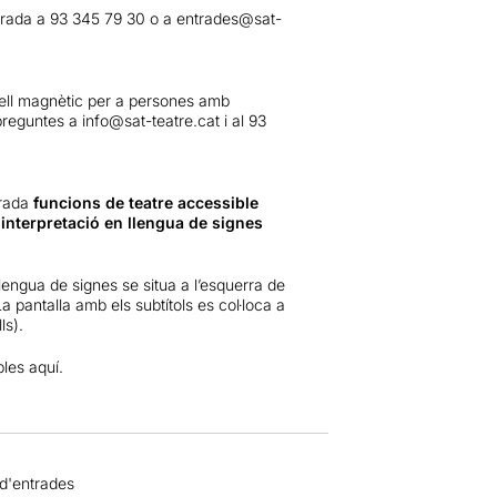
ntrada a 93 345 79 30 o a
entrades@sat-
ell magnètic per a persones amb
 preguntes a
info@sat-teatre.cat
i al 93
orada
funcions de teatre accessible
 interpretació en llengua de signes
lengua de signes se situa a l’esquerra de
a pantalla amb els subtítols es col·loca a
ls).
bles
aquí.
 d'entrades