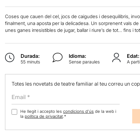
Coses que cauen del cel, jocs de caigudes i desequilibris, inv
finalment, una aposta per la delicadesa. Un sorprenent vals de 
unes ganes irresistibles de jugar, ballar i riure’s de tot… fins i to
Durada:
Idioma:
Edat:
55 minuts
Sense paraules
A part
Totes les novetats de teatre familiar al teu correu un co
He llegit i accepto les
condicions d'ús
de la web i
la
política de privacitat
.
*