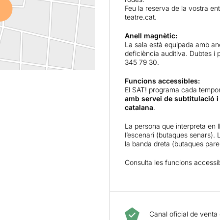
Feu la reserva de la vostra e
teatre.cat
.
Anell magnètic:
La sala està equipada amb an
deficiència auditiva. Dubtes i
345 79 30.
Funcions accessibles:
El SAT! programa cada temp
amb servei de subtitulació i
catalana
.
La persona que interpreta en l
l’escenari (butaques senars). L
la banda dreta (butaques parel
Consulta les funcions accessi
Canal oficial de venta