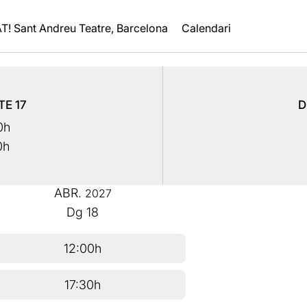
T! Sant Andreu Teatre, Barcelona
Calendari
BTE
17
D
0h
0h
ABR.
2027
Dg
18
12:00h
17:30h