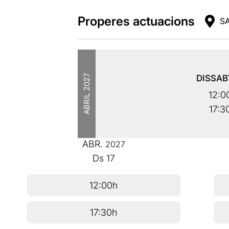
Properes actuacions
SA
2027
DISSA
12:0
ABRIL
17:3
ABR.
2027
Ds
17
12:00h
17:30h