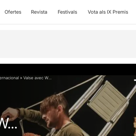
Ofertes
Revista
Festivals
Vota als IX Premis
Fotos i vídeos
Info pràctica
ternacional
»
Valse avec W…
...