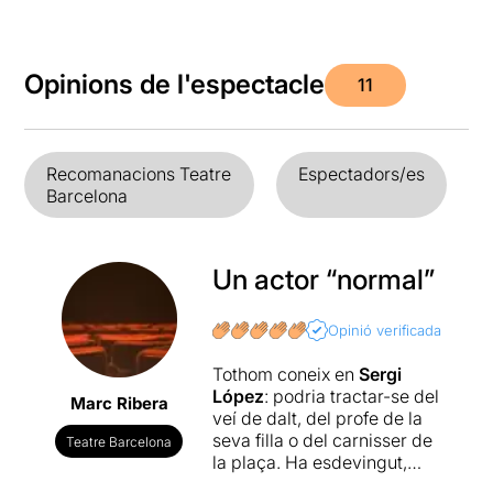
Opinions de l'espectacle
11
Recomanacions Teatre
Espectadors/es
Barcelona
Un actor “normal”
Opinió verificada
Tothom coneix en
Sergi
López
: podria tractar-se del
Marc Ribera
veí de dalt, del profe de la
seva filla o del carnisser de
Teatre Barcelona
la plaça. Ha esdevingut,
però, per fortuna de molts,