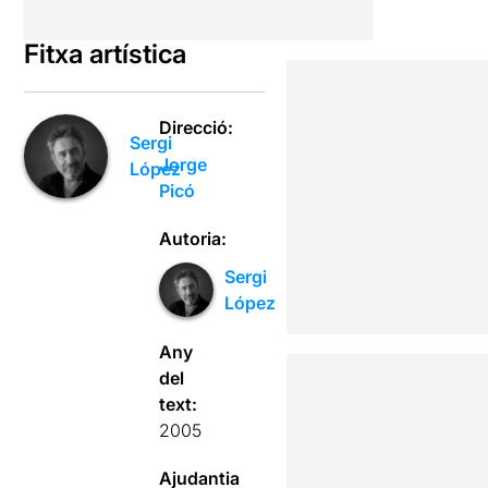
Fitxa artística
Direcció:
Sergi
Jorge
López
Picó
Autoria:
Sergi
López
Any
del
text:
2005
Ajudantia