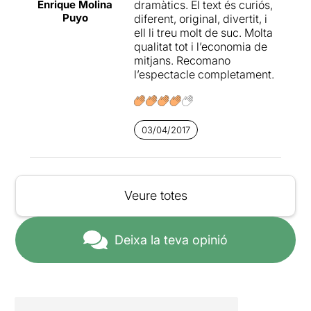
reflecteix la seva capacitat
Enrique Molina
dramàtics. El text és curiós,
per connectar amb el públic
Puyo
diferent, original, divertit, i
a través d’un llenguatge
ell li treu molt de suc. Molta
escènic proper i universal.
qualitat tot i l’economia de
mitjans. Recomano
En definitiva,
Non Solum
és
l’espectacle completament.
una peça singular, intel·ligent
i sensible. Un homenatge al
teatre essencial que corre
per les venes d’un actor
03/04/2017
veritablement compromès.
Veure totes
Deixa la teva opinió