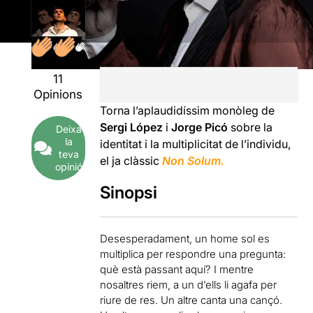
11
Opinions
Torna l’aplaudidíssim monòleg de
Sergi López
i
Jorge Picó
sobre la
Deixa
la
identitat i la multiplicitat de l’individu,
teva
el ja clàssic
Non Solum.
opinió
Sinopsi
Desesperadament, un home sol es
multiplica per respondre una pregunta:
què està passant aquí? I mentre
nosaltres riem, a un d’ells li agafa per
riure de res. Un altre canta una cançó.