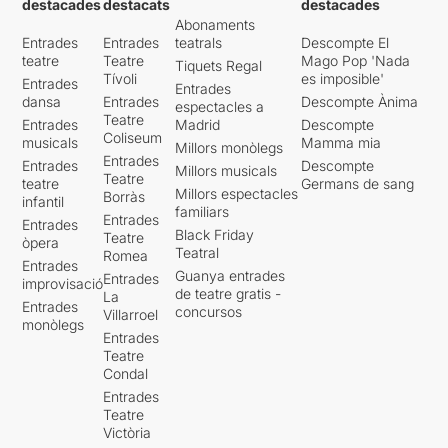
destacades
destacats
destacades
Abonaments
Entrades
Entrades
teatrals
Descompte El
teatre
Teatre
Mago Pop 'Nada
Tiquets Regal
Tívoli
es imposible'
Entrades
Entrades
dansa
Entrades
Descompte Ànima
espectacles a
Teatre
Entrades
Madrid
Descompte
Coliseum
musicals
Mamma mia
Millors monòlegs
Entrades
Entrades
Descompte
Millors musicals
Teatre
teatre
Germans de sang
Millors espectacles
Borràs
infantil
familiars
Entrades
Entrades
Black Friday
Teatre
òpera
Teatral
Romea
Entrades
Guanya entrades
Entrades
improvisació
de teatre gratis -
La
Entrades
concursos
Villarroel
monòlegs
Entrades
Teatre
Condal
Entrades
Teatre
Victòria