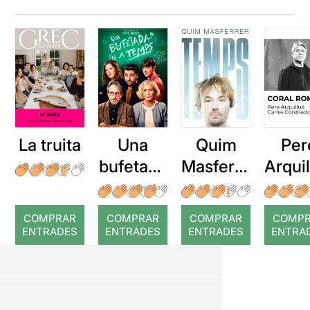
La truita
Una
Quim
Per
bufetada
Masferre
Arqui
a temps
r: Temps
: Cor
romp
COMPRAR
COMPRAR
COMPRAR
COMP
ENTRADES
ENTRADES
ENTRADES
ENTRA