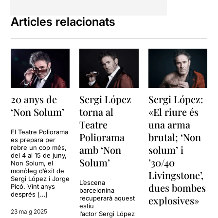
Articles relacionats
20 anys de
Sergi López
Sergi López:
‘Non Solum’
torna al
«El riure és
Teatre
una arma
El Teatre Poliorama
Poliorama
brutal; ‘Non
es prepara per
amb ‘Non
solum’ i
rebre un cop més,
del 4 al 15 de juny,
Solum’
’30/40
Non Solum, el
monòleg d’èxit de
Livingstone’,
Sergi López i Jorge
L’escena
dues bombes
Picó. Vint anys
barcelonina
després […]
explosives»
recuperarà aquest
estiu
23 maig 2025
l’actor Sergi López