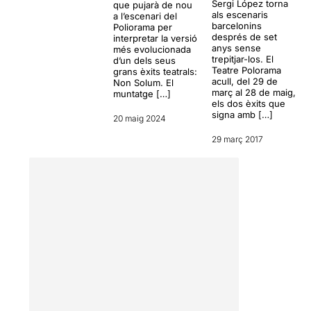
Sergi López torna
que pujarà de nou
als escenaris
a l’escenari del
barcelonins
Poliorama per
després de set
interpretar la versió
anys sense
més evolucionada
trepitjar-los. El
d’un dels seus
Teatre Polorama
grans èxits teatrals:
acull, del 29 de
Non Solum. El
març al 28 de maig,
muntatge […]
els dos èxits que
signa amb […]
20 maig 2024
29 març 2017