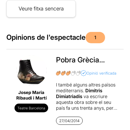
Veure fitxa sencera
Opinions de l'espectacle
1
Pobra Grècia…
Opinió verificada
I també alguns altres països
mediterranis.
Dimitris
Josep Maria
Dimiatriadis
va escriure
Ribaudí i Martí
aquesta obra sobre el seu
país fa uns trenta anys, però
Teatre Barcelona
avui per desgràcia està de
plena actualitat. Una
27/04/2014
monòleg on la desesperança