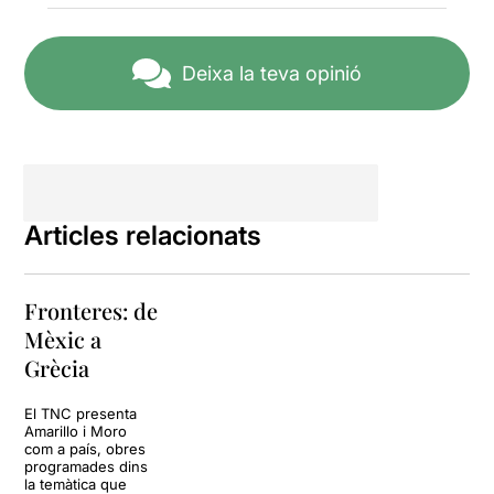
és patent tota l'estona, i és
que a Grècia entre la segona
guerra mundial, la civil que
els va venir a continuació i el
Deixa la teva opinió
cop d'estat dels coronels, es
van fumar una generació
sencera (aquí tampoc vam
tenir massa sort).
Marcia
Cisteró
, en un escenari pelat
només ple d'altaveus que de
tan en tant emetien sorolls,
Articles relacionats
ha defensat amb dents i
ungles un text dificilíssim,
dur d'escoltar i dur
Fronteres: de
d'interpretar. Potser una
mica massa llarg.
Mèxic a
Grècia
Llegir més
.
El TNC presenta
Amarillo i Moro
com a país, obres
programades dins
la temàtica que