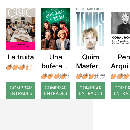
La truita
Una
Quim
Per
bufetada
Masferre
Arqui
a temps
r: Temps
: Cor
romp
COMPRAR
COMPRAR
COMPRAR
COMP
ENTRADES
ENTRADES
ENTRADES
ENTRA