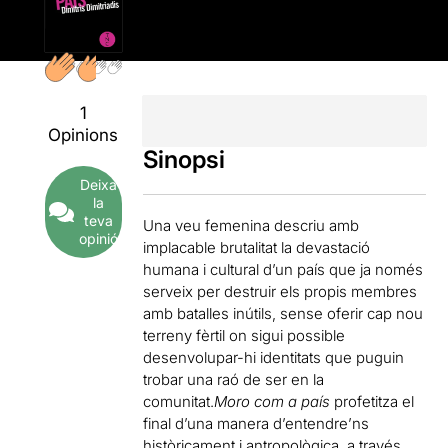
1
Opinions
Sinopsi
Deixa
la
teva
Una veu femenina descriu amb
opinió
implacable brutalitat la devastació
humana i cultural d’un país que ja només
serveix per destruir els propis membres
amb batalles inútils, sense oferir cap nou
terreny fèrtil on sigui possible
desenvolupar-hi identitats que puguin
trobar una raó de ser en la
comunitat.
Moro com a país
profetitza el
final d’una manera d’entendre’ns
històricament i antropològica, a través