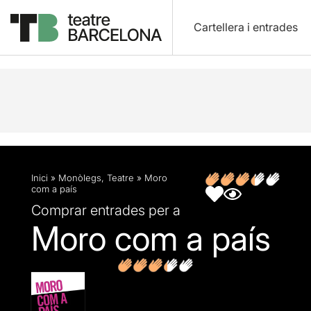
Cartellera i entrades
Descripció
Fitxa artística
Opinions
Articles
Inici
»
Monòlegs
,
Teatre
»
Moro
com a país
Comprar entrades per a
Moro com a país