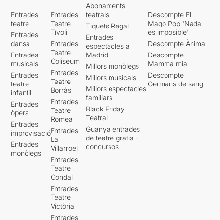
Abonaments
Entrades
Entrades
teatrals
Descompte El
teatre
Teatre
Mago Pop 'Nada
Tiquets Regal
Tívoli
es imposible'
Entrades
Entrades
dansa
Entrades
Descompte Ànima
espectacles a
Teatre
Entrades
Madrid
Descompte
Coliseum
musicals
Mamma mia
Millors monòlegs
Entrades
Entrades
Descompte
Millors musicals
Teatre
teatre
Germans de sang
Millors espectacles
Borràs
infantil
familiars
Entrades
Entrades
Black Friday
Teatre
òpera
Teatral
Romea
Entrades
Guanya entrades
Entrades
improvisació
de teatre gratis -
La
Entrades
concursos
Villarroel
monòlegs
Entrades
Teatre
Condal
Entrades
Teatre
Victòria
Entrades