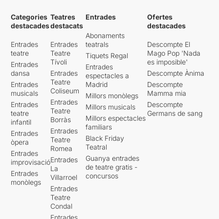
Categories
Teatres
Entrades
Ofertes
destacades
destacats
destacades
Abonaments
Entrades
Entrades
teatrals
Descompte El
teatre
Teatre
Mago Pop 'Nada
Tiquets Regal
Tívoli
es imposible'
Entrades
Entrades
dansa
Entrades
Descompte Ànima
espectacles a
Teatre
Entrades
Madrid
Descompte
Coliseum
musicals
Mamma mia
Millors monòlegs
Entrades
Entrades
Descompte
Millors musicals
Teatre
teatre
Germans de sang
Millors espectacles
Borràs
infantil
familiars
Entrades
Entrades
Black Friday
Teatre
òpera
Teatral
Romea
Entrades
Guanya entrades
Entrades
improvisació
de teatre gratis -
La
Entrades
concursos
Villarroel
monòlegs
Entrades
Teatre
Condal
Entrades