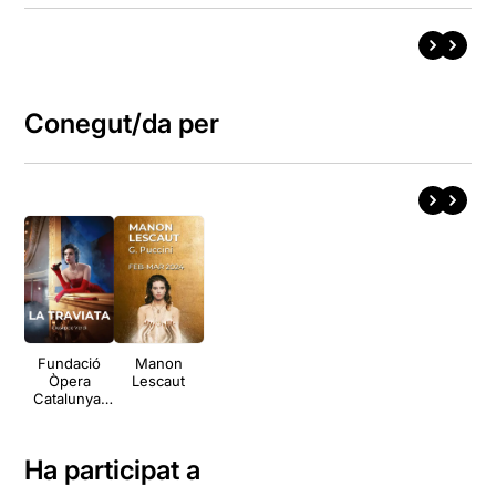
Conegut/da per
Fundació
Manon
Òpera
Lescaut
Catalunya:
La traviata
Ha participat a