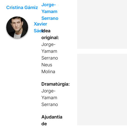
Jorge-
Cristina Gámiz
Yamam
Serrano
Xavier
Idea
Sáez
original:
Jorge-
Yamam
Serrano
Neus
Molina
Dramatúrgia:
Jorge-
Yamam
Serrano
Ajudantia
de