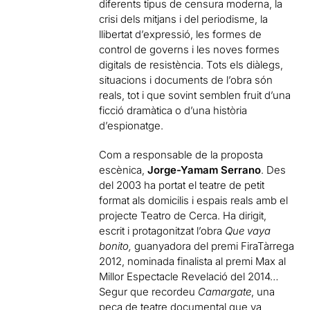
diferents tipus de censura moderna, la
crisi dels mitjans i del periodisme, la
llibertat d’expressió, les formes de
control de governs i les noves formes
digitals de resistència. Tots els diàlegs,
situacions i documents de l’obra són
reals, tot i que sovint semblen fruit d’una
ficció dramàtica o d’una història
d’espionatge.
Com a responsable de la proposta
escènica,
Jorge-Yamam Serrano
. Des
del 2003 ha portat el teatre de petit
format als domicilis i espais reals amb el
projecte Teatro de Cerca. Ha dirigit,
escrit i protagonitzat l’obra
Que vaya
bonito,
guanyadora del premi FiraTàrrega
2012, nominada finalista al premi Max al
Millor Espectacle Revelació del 2014…
Segur que recordeu
Camargate
, una
peça de teatre documental que va