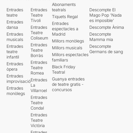
Abonaments
Entrades
Entrades
teatrals
Descompte El
teatre
Teatre
Mago Pop 'Nada
Tiquets Regal
Tívoli
es imposible'
Entrades
Entrades
dansa
Entrades
Descompte Ànima
espectacles a
Teatre
Entrades
Madrid
Descompte
Coliseum
musicals
Mamma mia
Millors monòlegs
Entrades
Entrades
Descompte
Millors musicals
Teatre
teatre
Germans de sang
Millors espectacles
Borràs
infantil
familiars
Entrades
Entrades
Black Friday
Teatre
òpera
Teatral
Romea
Entrades
Guanya entrades
Entrades
improvisació
de teatre gratis -
La
Entrades
concursos
Villarroel
monòlegs
Entrades
Teatre
Condal
Entrades
Teatre
Victòria
Entrades