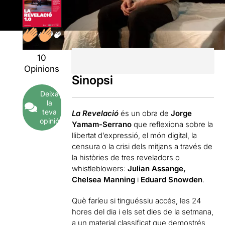
10
Opinions
Sinopsi
Deixa
la
teva
La Revelació
és un obra de
Jorge
opinió
Yamam-Serrano
que reflexiona sobre la
llibertat d’expressió, el món digital, la
censura o la crisi dels mitjans a través de
la històries de tres reveladors o
whistleblowers:
Julian Assange,
Chelsea Manning
i
Eduard Snowden
.
Què faríeu si tinguéssiu accés, les 24
hores del dia i els set dies de la setmana,
a un material classificat que demostrés