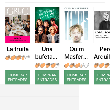
La truita
Una
Quim
Per
bufetada
Masferre
Arqui
a temps
r: Temps
: Cor
romp
COMPRAR
COMPRAR
COMPRAR
COMP
ENTRADES
ENTRADES
ENTRADES
ENTRA