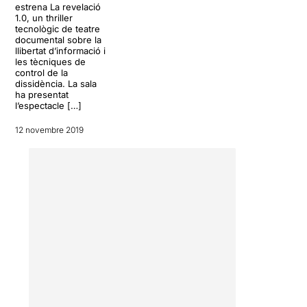
estrena La revelació
Manning) i
Jordi Andujar
1.0, un thriller
(Galileo, Eduard Snowden i
tecnològic de teatre
Eric Schmidt).
Unes
documental sobre la
magnífiques
llibertat d’informació i
les tècniques de
interpretacions i una
control de la
esplèndida posada en
dissidència. La sala
escena, que aquesta
ha presentat
vegada ens ha convençut
l’espectacle […]
plenament.
12 novembre 2019
Val a dir que encara que
haguéssiu vist la proposta
estrenada en el Grec 2018,
paga la pena reveure-la
amb les adaptacions que
s'han fet
. Al nostre entendre
molt recomanable.
Gràcies per posar en peu
una
proposta tan compromesa
amb les llibertats
, que