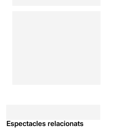
denuncia la repressió dels
estats (també la de l'estat
espanyol), contra aquelles
persones, els "alertadors",
que s'atreveixen
a arriscar les seves vides,
per denunciar els abusos i la
corrupció del poder.
Creiem
que es tracta d'una
proposta necessària que
ningú s'hauria de perdre
.
Per poder veure la ressenya
original, només cal clicar en
aquest
ENLLAÇ
Espectacles relacionats