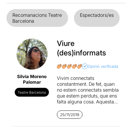
Recomanacions Teatre
Espectadors/es
Barcelona
Viure
(des)informats
Opinió verificada
Sílvia Moreno
Vivim connectats
Palomar
constantment. De fet, quan
no estem connectats sembla
Teatre Barcelona
que estem perduts, que ens
falta alguna cosa. Aquesta
dependència del
smartphone
ens connecta a
25/11/2019
la societat en un moment en
què com a individus estem
més sols que mai. En