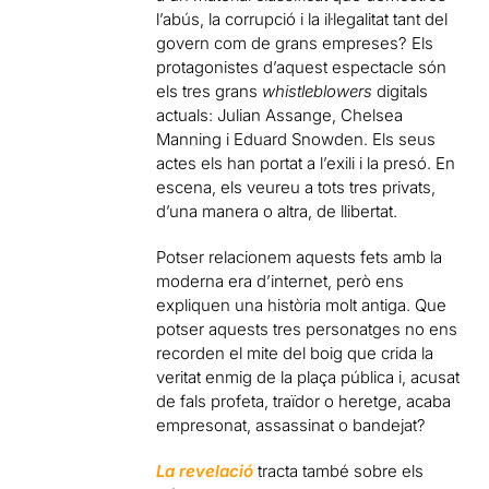
l’abús, la corrupció i la il·legalitat tant del
govern com de grans empreses? Els
protagonistes d’aquest espectacle són
els tres grans
whistleblowers
digitals
actuals: Julian Assange, Chelsea
Manning i Eduard Snowden. Els seus
actes els han portat a l’exili i la presó. En
escena, els veureu a tots tres privats,
d’una manera o altra, de llibertat.
Potser relacionem aquests fets amb la
moderna era d’internet, però ens
expliquen una història molt antiga. Que
potser aquests tres personatges no ens
recorden el mite del boig que crida la
veritat enmig de la plaça pública i, acusat
de fals profeta, traïdor o heretge, acaba
empresonat, assassinat o bandejat?
La revelació
tracta també sobre els