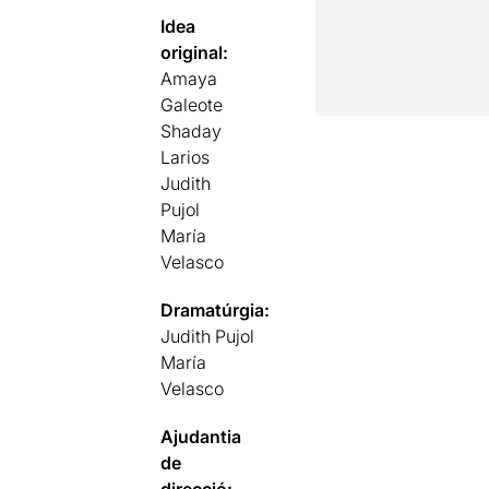
Idea
original:
Amaya
Galeote
Shaday
Larios
Judith
Pujol
María
Velasco
Dramatúrgia:
Judith Pujol
María
Velasco
Ajudantia
de
direcció: