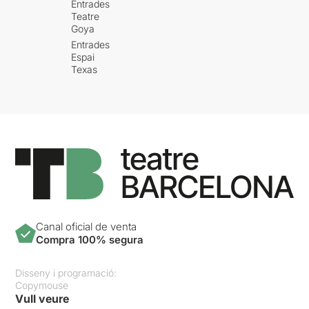
Entrades
I és que el teatre, en última
Teatre
Goya
instància, no es mesura per
la quantitat de recursos
Entrades
mobilitzats sinó per la seva
Espai
Texas
capacitat de transformar-los
en experiència humana.
Inventari de fuges
és una
obra intel·ligent, treballada i
profundament respectuosa
amb el tema que proposa.
Però al final deixa una
estranya sensació de
distància. Com si tota la
informació, tota la
documentació i tota la
Canal oficial de venta
sofisticació escènica fossin
Compra 100% segura
incapaces d’arribar fins a
aquell lloc misteriós on el
Disseny i programació:
teatre es converteix en
Copymouse
alguna cosa més que una
Vull veure
suma de llenguatges.