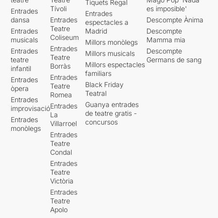
Tiquets Regal
compartint una vida.
Tívoli
es imposible'
Entrades
Entrades
dansa
Entrades
Descompte Ànima
espectacles a
La paradoxa és que
Teatre
Entrades
Madrid
Descompte
l’escenari no deixa mai
Coliseum
musicals
Mamma mia
Millors monòlegs
d’oferir estímuls. El
Entrades
Entrades
Descompte
Millors musicals
desplegament formal és
Teatre
teatre
Germans de sang
considerable. La multiplicitat
Millors espectacles
Borràs
infantil
de llenguatges manté viva la
familiars
Entrades
Entrades
mirada. Fins i tot s’incorpora,
Black Friday
Teatre
òpera
en alguns moments, un
Teatral
Romea
Entrades
extens cor d’intèrprets de la
Guanya entrades
Entrades
improvisació
Coral Sant Jordi, una decisió
de teatre gratis -
La
Entrades
tan espectacular com
concursos
Villarroel
monòlegs
discutible econòmicament.
Entrades
La seva presència aporta
Teatre
dimensió i impacte visual,
Condal
però també contribueix a
Entrades
una sensació creixent que la
Teatre
proposta intenta compensar
Victòria
amb magnitud allò que no
Entrades
acaba d’aconseguir des de
Teatre
la intimitat.
Apolo