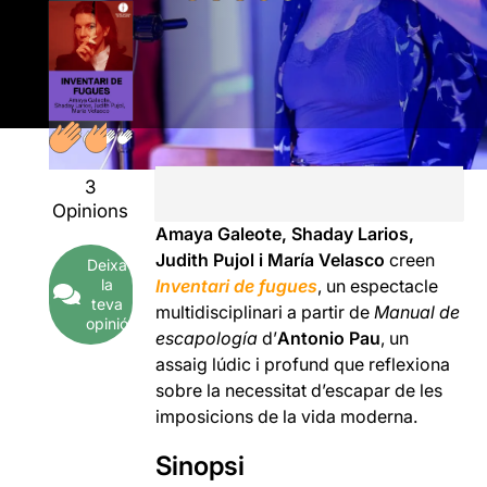
3
Opinions
Amaya Galeote, Shaday Larios,
Judith Pujol i María Velasco
creen
Deixa
la
Inventari de fugues
, un espectacle
teva
multidisciplinari a partir de
Manual de
opinió
escapología
d’
Antonio Pau
, un
assaig lúdic i profund que reflexiona
sobre la necessitat d’escapar de les
imposicions de la vida moderna.
Sinopsi