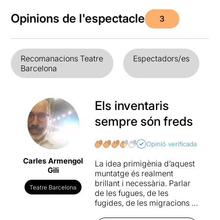
Opinions de l'espectacle
3
Recomanacions Teatre
Espectadors/es
Barcelona
Els inventaris
sempre són freds
Opinió verificada
Carles Armengol
La idea primigènia d’aquest
Gili
muntatge és realment
brillant i necessària. Parlar
Teatre Barcelona
de les fugues, de les
fugides, de les migracions o
dels exilis a través dels