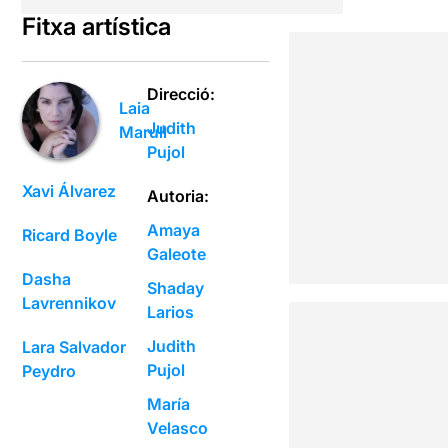
Fitxa artística
Direcció:
Laia
Judith
Marull
Pujol
Xavi Álvarez
Autoria:
Amaya
Ricard Boyle
Galeote
Dasha
Shaday
Lavrennikov
Larios
Judith
Lara Salvador
Pujol
Peydro
María
Velasco