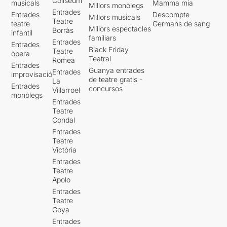
Coliseum
musicals
Mamma mia
Millors monòlegs
Entrades
Entrades
Descompte
Millors musicals
Teatre
teatre
Germans de sang
Millors espectacles
Borràs
infantil
familiars
Entrades
Entrades
Black Friday
Teatre
òpera
Teatral
Romea
Entrades
Guanya entrades
Entrades
improvisació
de teatre gratis -
La
Entrades
concursos
Villarroel
monòlegs
Entrades
Teatre
Condal
Entrades
Teatre
Victòria
Entrades
Teatre
Apolo
Entrades
Teatre
Goya
Entrades