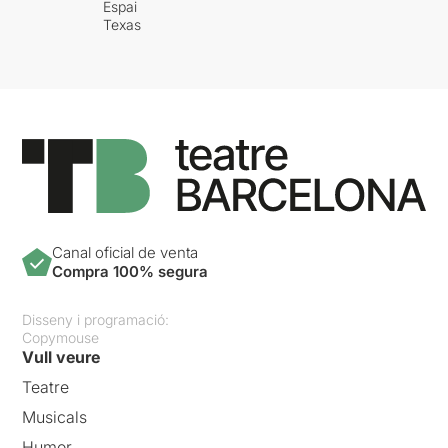
Espai
Texas
Canal oficial de venta
Compra 100% segura
Disseny i programació:
Copymouse
Vull veure
Teatre
Musicals
Humor