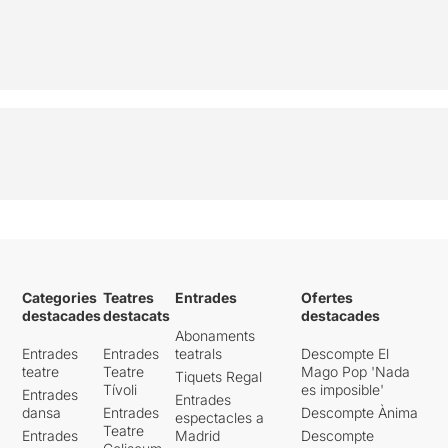
Categories
Teatres
Entrades
Ofertes
destacades
destacats
destacades
Abonaments
Entrades
Entrades
teatrals
Descompte El
teatre
Teatre
Mago Pop 'Nada
Tiquets Regal
Tívoli
es imposible'
Entrades
Entrades
dansa
Entrades
Descompte Ànima
espectacles a
Teatre
Entrades
Madrid
Descompte