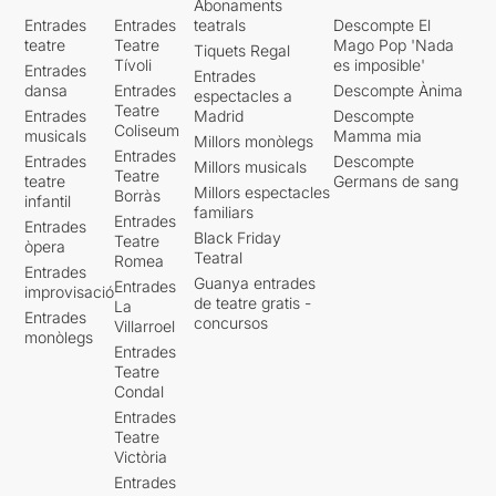
Abonaments
Entrades
Entrades
teatrals
Descompte El
teatre
Teatre
Mago Pop 'Nada
Tiquets Regal
Tívoli
es imposible'
Entrades
Entrades
dansa
Entrades
Descompte Ànima
espectacles a
Teatre
Entrades
Madrid
Descompte
Coliseum
musicals
Mamma mia
Millors monòlegs
Entrades
Entrades
Descompte
Millors musicals
Teatre
teatre
Germans de sang
Millors espectacles
Borràs
infantil
familiars
Entrades
Entrades
Black Friday
Teatre
òpera
Teatral
Romea
Entrades
Guanya entrades
Entrades
improvisació
de teatre gratis -
La
Entrades
concursos
Villarroel
monòlegs
Entrades
Teatre
Condal
Entrades
Teatre
Victòria
Entrades