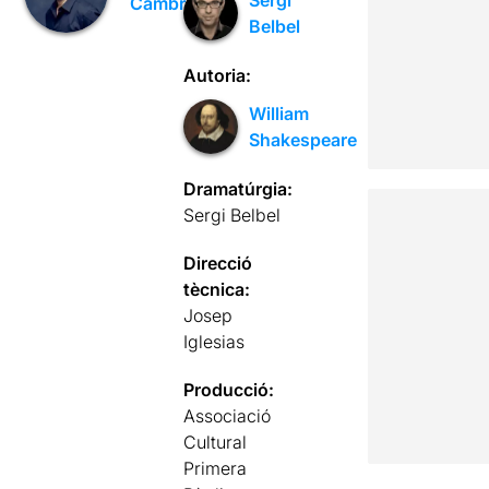
Cambray
Belbel
Autoria:
William
Shakespeare
Dramatúrgia:
Sergi Belbel
Direcció
tècnica:
Josep
Iglesias
Producció:
Associació
Cultural
Primera