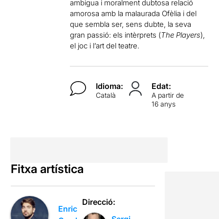
ambigua i moralment dubtosa relació
amorosa amb la malaurada Ofèlia i del
que sembla ser, sens dubte, la seva
gran passió: els intèrprets (
The Players
),
el joc i l’art del teatre.
Idioma:
Edat:
Català
A partir de
16 anys
Fitxa artística
Direcció:
Enric
Sergi