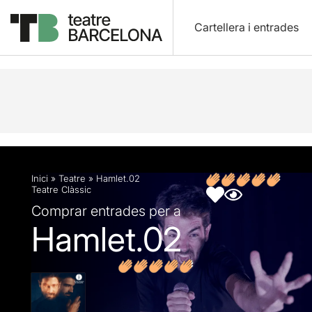
Cartellera i entrades
Descripció
Fitxa artística
Fotos i vídeos
Opin
Inici
»
Teatre
»
Hamlet.02
Teatre Clàssic
Comprar entrades per a
Hamlet.02