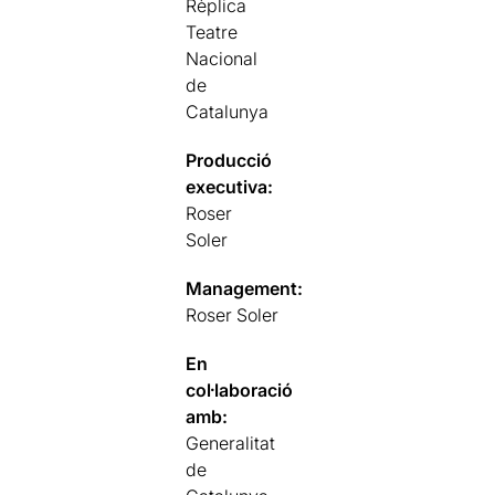
Rèplica
Teatre
Nacional
de
Catalunya
Producció
executiva:
Roser
Soler
Management:
Roser Soler
En
col·laboració
amb:
Generalitat
de