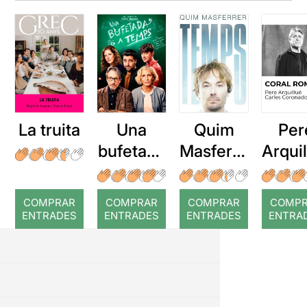
La truita
Una
Quim
Per
bufetada
Masferre
Arqui
a temps
r: Temps
: Cor
romp
COMPRAR
COMPRAR
COMPRAR
COMP
ENTRADES
ENTRADES
ENTRADES
ENTRA