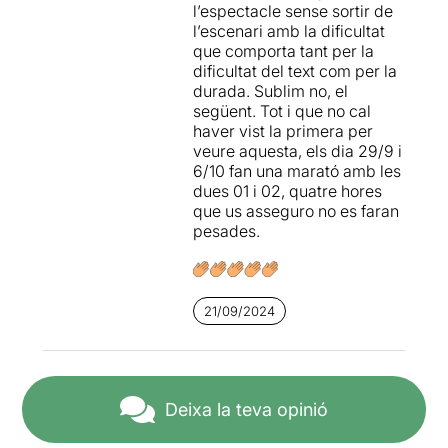
l’espectacle sense sortir de
l'actor com per a aquells
No hi ha escenografia, no hi
l’escenari amb la dificultat
espectadors que estimen el
ha tècnics, és el mateix actor
que comporta tant per la
teatre, gaudeixen dels
qui manipula tots els
dificultat del text com per la
clàssics universals i
recursos (llum, so, efectes
durada. Sublim no, el
agraeixen que se'ls
especials).
següent. Tot i que no cal
expliquin d'una manera
haver vist la primera per
nova i sorprenent.
Són dues hores de
veure aquesta, els dia 29/9 i
monòlegs, soliloquis i text
6/10 fan una marató amb les
que passen volant.
dues 01 i 02, quatre hores
És una obra amena,
que us asseguro no es faran
divertida i molt original.
pesades.
Però no és el típic monòleg
Ha estat una nit inoblidable
en què un sol actor
de teatre.
interpreta tots els
Una autèntica joia teatral.
personatges de l'obra - un
21/09/2024
No us la perdreu!
format que també estem
veient actualment amb Joel
Diumenge 29 de setembre i
Joan en una proposta
diumenge 6 d’octubre es
similar- amb Vània o el Terra
farà la marató de Hamlet.
Deixa la teva opinió
Baixa de fa uns anys-, sinó
A les 17 h es programarà
una manera diferent