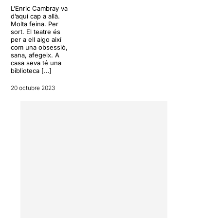
L’Enric Cambray va
d’aquí cap a allà.
Molta feina. Per
sort. El teatre és
per a ell algo així
com una obsessió,
sana, afegeix. A
casa seva té una
biblioteca […]
20 octubre 2023