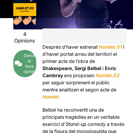
4
Opinions
Després d’haver estrenat
Hamlet.01
i
d’haver portat arreu del territori el
Deixa
la
primer acte de l’obra de
teva
Shakespeare, Sergi Belbel
i
Enric
opinió
Cambray
ens proposen
Hamlet.02
per seguir sorprenent el públic
mentre analitzen el segon acte de
Hamlet
.
Belbel ha reconvertit una de
principals tragèdies en un veritable
exercici
d’Stand-up comedy
a través
de la figura del monologuista que