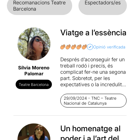
Recomanacions Teatre
Espectadors/es
Barcelona
Viatge a l’essència
Opinió verificada
Després d’aconseguir fer un
treball rodó i precís, és
Sílvia Moreno
complicat fer-ne una segona
Palomar
part. Sobretot, per les
expectatives o la incredulitat
Teatre Barcelona
que pot projectar una nova
producció que segueixi la
29/09/2024 - TNC – Teatre
línia. Per això, la inspiració i
Nacional de Catalunya
la inquietud dels artistes és
tan important per
aconseguir l’objectiu de
Un homenatge al
tornar a meravellar.
poder i a l’art del