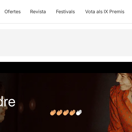
Ofertes
Revista
Festivals
Vota als IX Premis
vídeos
Opinions
Articles
dre