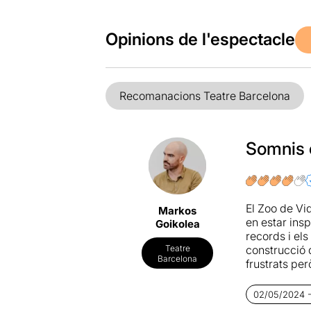
Opinions de l'espectacle
Recomanacions Teatre Barcelona
Somnis c
El Zoo de Vi
Markos
en estar insp
Goikolea
records i els
construcció 
Teatre
Barcelona
frustrats pe
des del pri
02/05/2024 - 
L'autor va i