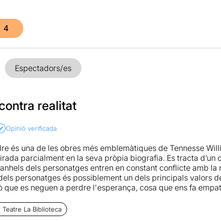
4
Espectadors/es
ontra realitat
Opinió verificada
dre és una de les obres més emblemàtiques de Tennesse Will
irada parcialment en la seva pròpia biografia. Es tracta d’un 
 anhels dels personatges entren en constant conflicte amb la r
dels personatges és possiblement un dels principals valors de
rò que es neguen a perdre l'esperança, cosa que ens fa empatit
mer moment.
Teatre La Biblioteca
dear aquesta obra com una proposta expressionista, tractant d