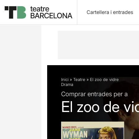
Cartellera i entrades
Descripció
Fitxa artística
Fotos i 
Inici
»
Teatre
»
El zoo de vidre
Drama
Comprar entrades per a
El zoo de vi