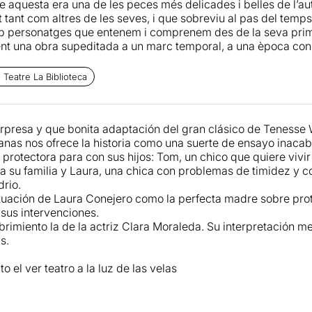
 aquesta era una de les peces més delicades i belles de l’a
ero
, com la mare lluitadora,
omple tot l’escenari
amb la seva 
t tant com altres de les seves, i que sobreviu al pas del temp
er Torns encaixa a la perfecció
amb el paper de narrador i fill
b personatges que entenem i comprenem des de la seva prim
 és necessari.
nt una obra supeditada a un marc temporal, a una època conc
s personatges no es podrien entendre de la mateixa manera. Ai
sta interessant i entretinguda
, que explora un text molt acura
 però si et deixes emportar pel que senten els personatges tot
Teatre La Biblioteca
 si aquesta versió “d’assaig” acaba de funcionar. Una eina na
 que al final s’oblida i sembla que mai hagi estat present, de
 aquesta tossuderia de voler acostar sempre els clàssics al 
na.
banes
comença com un assaig a temps real. Al poc d’entrar a 
rpresa y que bonita adaptación del gran clásico de Tenesse 
col·loquen part del mobiliari, que no són més que peces soltes
nas nos ofrece la historia como una suerte de ensayo inacab
r una escenografia completa. Apareixen després els actors que
protectora para con sus hijos: Tom, un chico que quiere vivir 
 el dia anterior, fan preguntes sobre l’assaig –suposem que as
 a su familia y Laura, una chica con problemas de timidez y c
 es preparen... i finalment comencen. Aquesta idea, que en un
drio.
ssee Williams
i el context de l’estrena de l’obra, sembla que
uación de Laura Conejero como la perfecta madre sobre pro
ns ara en les representacions d’
El zoo de vidre
. Però no... no
sus intervenciones.
idea s’oblida, i exceptuant la recol·locació manual d’algun foc
rimiento la de la actriz Clara Moraleda. Su interpretación m
 sabem si hauria estat millor o pitjor explorar el tema de l’ass
s.
inici que promet el que després no serà...
o el ver teatro a la luz de las velas
ja en la funció en si, cal dir que Cabanes posa tot el valor en 
sta és, sens dubte, una obra de petits detalls. En aquest senti
llum de les espelmes i tot el que té a veure amb les fràgils i 
ero
desplega tots els recursos que ja li coneixem i ens brind