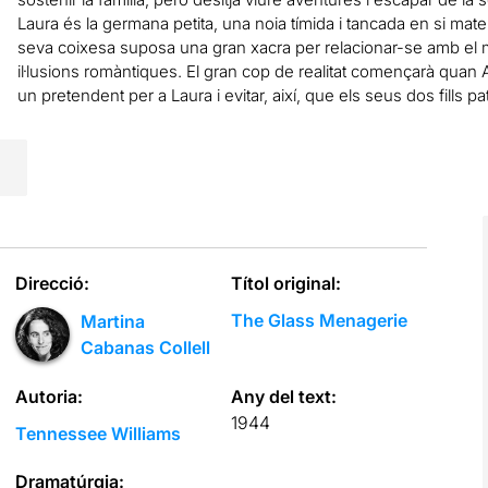
Laura és la germana petita, una noia tímida i tancada en si matei
seva coixesa suposa una gran xacra per relacionar-se amb el mó
il·lusions romàntiques. El gran cop de realitat començarà qu
un pretendent per a Laura i evitar, així, que els seus dos fills pa
Direcció:
Títol original:
The Glass Menagerie
Martina
Cabanas Collell
Autoria:
Any del text:
1944
Tennessee Williams
Dramatúrgia: