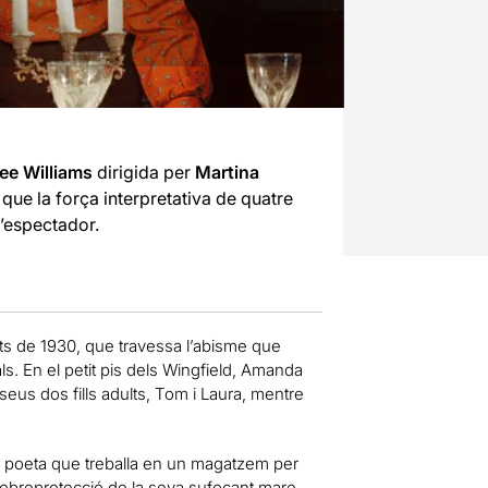
ee Williams
dirigida per
Martina
 que la força interpretativa de quatre
l’espectador.
nits de 1930, que travessa l’abisme que
als. En el petit pis dels Wingfield, Amanda
 seus dos fills adults, Tom i Laura, mentre
e poeta que treballa en un magatzem per
a sobreprotecció de la seva sufocant mare.