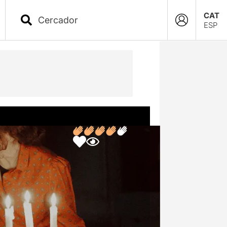
CAT
ESP