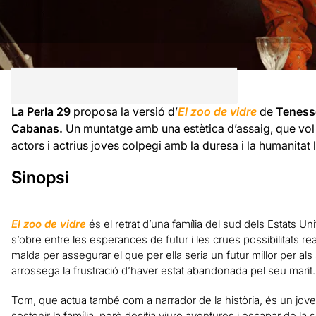
La Perla 29
proposa la versió d’
El zoo de vidre
de
Teness
Cabanas.
Un muntatge amb
una estètica d’as
saig, que vol
actors i actrius joves colpegi amb la duresa i la humanitat 
Sinopsi
El zoo de vidre
és el retrat d’una família del sud dels Estats U
s’obre entre les esperances de futur i les crues possibilitats re
malda per assegurar el que per ella seria un futur millor per als
arrossega la frustració d’haver estat abandonada pel seu marit.
Tom, que actua també com a narrador de la història, és un jov
sostenir la família, però desitja viure aventures i escapar de l