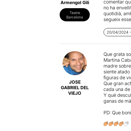
comentar que
Armengol Gili
Laura Conej
no ha envelli
manera,
Rog
quotidià, am
Teatre
cada cop que
Barcelona
segueix esse
actituds del
És una
propo
espectadors,
20/04/2024 - 
no queda clar
present, però
No sé si per
manera rodo
Martina Ca
Que grata so
escalfen i re
Martina Caba
arribar a se
madre sobre 
es va deixar
siente atado
continuació,
figuras de vi
sobre
Tenne
JOSE
Que gran act
inexplorat fi
GABRIEL DEL
cada una de 
la funció la 
VIEJO
Y qué descub
habituals. No
ganas de má
perquè d’un 
PD: Que bonit
Centrant-nos 
detalls. Aque
escenes a la 
Laura Conej