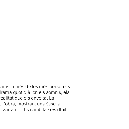
iams, a més de les més personals
drama quotidià, on els somnis, els
ealitat que els envolta. La
 l'obra, mostrant uns éssers
zar amb ells i amb la seva lluita
'allunyar-se del realisme, va