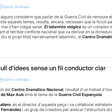
els corbs), l'agraïda intervenció de música en directe i un eu
Opinió verificada
ni un moment durant tota la representació. Un espectacle que 
formació i esdeveniments, però que es compensa amb moment
alguns considerin que parlar de la Guerra Civil és remoure el 
da aquests temes, resulta, encara, necessari que la ficció par
, mai s’han volgut sanar.
El laberinto mágico
és un complex m
nt el terrible conflicte nacional que va derivar en la dictadu
 diu el propi títol) narrativament laberíntic, el
Centro Dramáti
uest muntatge que obre tants punts de vista com personatge
vides humanes. El repartiment fa, en general, un bon treball 
ual) sota la direcció d’
Ernesto Caballero
que lluita per don
ssa feixuc. I és que barrejar sis novel·les de
Max Arub
en un 
tall és tan ampli que, per moments, pot fer-se pesat pel seu ca
cades. Més enllà d’aquesta saturació, però, l’obra conté mo
ull d’idees sense un fil conductor clar
isual interessant i un aprofitament de l’alt nombre d’intèrprets
dotar certs instants d’una força dramàtica innegable.
Opinió verificada
ió del
Centro Dramático Nacional
, resultat d'un treball d'in
es de Max Aub
amb el tema de la
Guerra Civil Espanyola
.
allero
, és el director d'aquesta peça i va col·laborar estret
 Fernández
i un grup de creadors per aixecar l'estructura dr