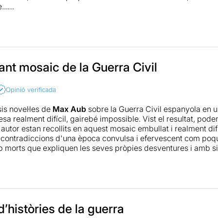
...
ca completa
aqui: http://www.masteatro.com/critica-laberinto
ant mosaic de la Guerra Civil
Opinió verificada
is novel·les de
Max Aub
sobre la Guerra Civil espanyola en u
a realment difícil, gairebé impossible. Vist el resultat, pod
l'autor estan recollits en aquest mosaic embullat i realment d
 contradiccions d'una època convulsa i efervescent com po
 morts que expliquen les seves pròpies desventures i amb si
rt de la història oficial.
allero
afronta el repte amb una direcció àgil i una interpretac
s. A vegades es troba a faltar un seguiment més profund de le
e la principal grandesa de l'espectacle és precisament recrea
una època molt concreta d'Espanya. I això queda reflectit de
’històries de la guerra
nografia molt reduïda, amb bones dosis d'imaginació (molt