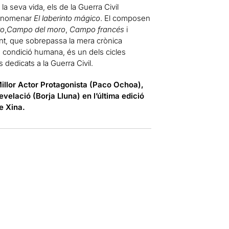
a seva vida, els de la Guerra Civil
a anomenar
El laberinto mágico
. El composen
to
,
Campo del moro
,
Campo francés
i
nt, que sobrepassa la mera crònica
 condició humana, és un dels cicles
 dedicats a la Guerra Civil.
illor Actor Protagonista (Paco Ochoa),
velació (Borja Lluna) en l’última edició
e Xina.