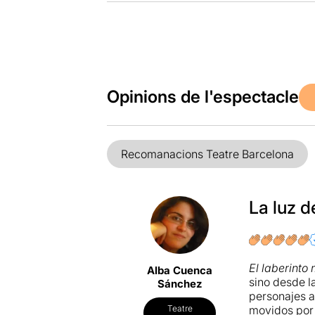
Opinions de l'espectacle
Recomanacions Teatre Barcelona
La luz d
El laberinto
Alba Cuenca
sino desde l
Sánchez
personajes a
movidos por 
Teatre