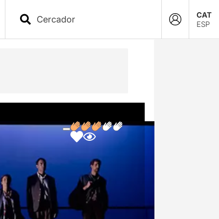
CAT
ESP