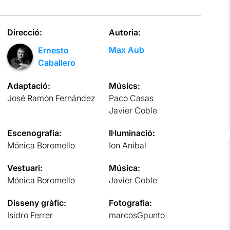
Direcció:
Autoria:
Max Aub
Ernesto
Caballero
Adaptació:
Músics:
José Ramón Fernández
Paco Casas
Javier Coble
Escenografia:
Il·luminació:
Mónica Boromello
Ion Anibal
Vestuari:
Música:
Mónica Boromello
Javier Coble
Disseny gràfic:
Fotografia:
Isidro Ferrer
marcosGpunto