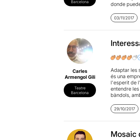
Barcelona
donde puede
Lee la críti
03/11/2017
Interess
Adaptar les s
Carles
és una empres
Armengol Gili
l'esperit de 
entendre les
Teatre
Barcelona
bàndols, amb
han format pa
29/10/2017
Ernesto Cab
protagonisme
però crec qu
abstracte d'
Mosaic d
amb una esce