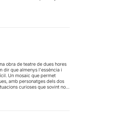
-magico-2/
na obra de teatre de dues hores
em dir que almenys l'essència i
ifícil. Un mosaic que permet
ques, amb personatges dels dos
tuacions curioses que sovint no
ió coral, sense gaires
s històries i els personatges,
r l'atmosfera i el paisatge
 sobres amb quatre pinzellades,
 bones les escenes de
Las