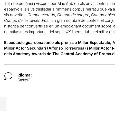
Tota l’experiència viscuda per Max Aub en els anys centrals de l
espanyola, els va traslladar a l’immens corpus narratiu que v
sis novel·les,
Campo cerrado
,
Campo de sangre
,
Campo abier
Campo de los almendros
i un gran nombre de contes. El conju
històrica per convertir-se en un emocionant document sobre la
narratius més importants del segle XX i sens dubte el millor dels
Espectacle guardonat amb els premis a Millor Espectacle, M
Millor Actor Secundari (Alfonso Torregrosa) i Millor Actor Re
dels Academy Awards de The Central Academy of Drama d
Idioma:
Castellà