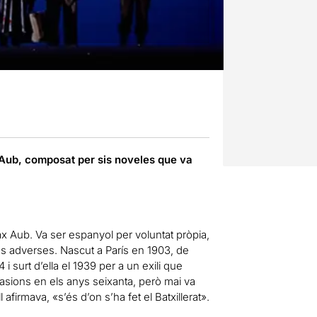
 Aub, composat per sis noveles que va
x Aub. Va ser espanyol per voluntat pròpia,
s adverses. Nascut a París en 1903, de
 surt d’ella el 1939 per a un exili que
casions en els anys seixanta, però mai va
afirmava, «s’és d’on s’ha fet el Batxillerat».