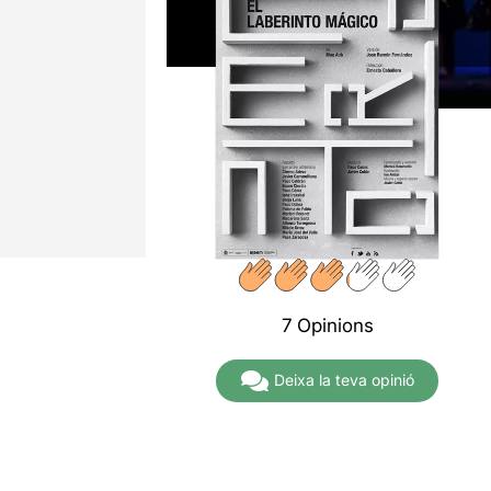
7 Opinions
Deixa la teva opinió