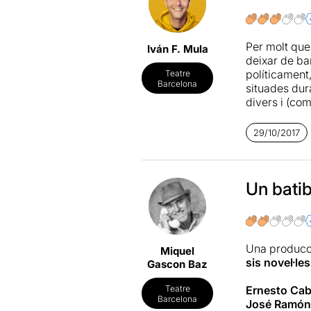
Meninas
o d
que no para 
l'allau d'in
Per molt que 
Iván F. Mula
deixar de ban
políticament
Teatre
Barcelona
situades dura
divers i (com
solvència aq
entramat de 
29/10/2017
excepció punt
a estones, ma
fàcil. El ven
trames expli
Un batib
una poètica v
aconseguint 
Una producc
Miquel
sis novel·l
Gascon Baz
Ernesto Cab
Teatre
Barcelona
José Ramón