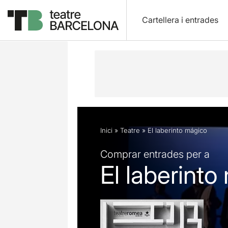
Cartellera i entrades
Descripció
Fitxa artística
Fotos i 
Inici
»
Teatre
»
El laberinto mágico
Comprar entrades per a
El laberinto