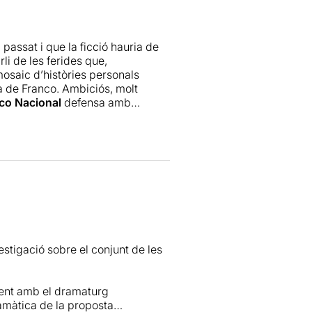
fòric repartiment de quinze actors
potser pot arribar a esgotar per
s realment emotius.
passat i que la ficció hauria de
li de les ferides que,
osaic d’històries personals
ra de Franco. Ambiciós, molt
co Nacional
defensa amb
s apareixen en aquest gran
interpretatiu (amb alguna
ar el dinamisme adequat a un text,
sol espectacle no és una tasca
ràcter episòdic i l'excés de
ments de gran força escènica, amb
 trepitjant l’escenari,
vestigació sobre el conjunt de les
ament amb el dramaturg
amàtica de la proposta