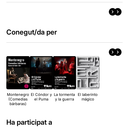
Conegut/da per
Montenegro
El Cóndor y
La tormenta
El laberinto
(Comedias
el Puma
y la guerra
mágico
bárbaras)
Ha participat a