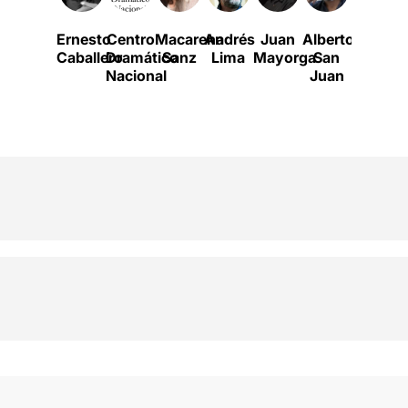
Ernesto
Centro
Macarena
Andrés
Juan
Alberto
Caballero
Dramático
Sanz
Lima
Mayorga
San
Nacional
Juan