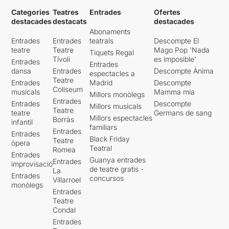
Categories
Teatres
Entrades
Ofertes
destacades
destacats
destacades
Abonaments
Entrades
Entrades
teatrals
Descompte El
teatre
Teatre
Mago Pop 'Nada
Tiquets Regal
Tívoli
es imposible'
Entrades
Entrades
dansa
Entrades
Descompte Ànima
espectacles a
Teatre
Entrades
Madrid
Descompte
Coliseum
musicals
Mamma mia
Millors monòlegs
Entrades
Entrades
Descompte
Millors musicals
Teatre
teatre
Germans de sang
Millors espectacles
Borràs
infantil
familiars
Entrades
Entrades
Black Friday
Teatre
òpera
Teatral
Romea
Entrades
Guanya entrades
Entrades
improvisació
de teatre gratis -
La
Entrades
concursos
Villarroel
monòlegs
Entrades
Teatre
Condal
Entrades