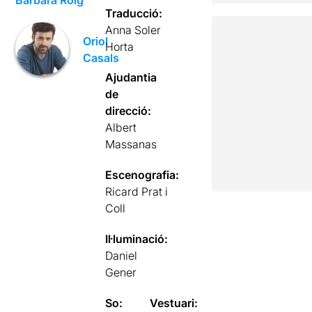
Bàrbara Roig
Traducció:
Anna Soler
Oriol
Horta
Casals
Ajudantia
de
direcció:
Albert
Massanas
Escenografia:
Ricard Prat i
Coll
Il·luminació:
Daniel
Gener
So:
Vestuari: