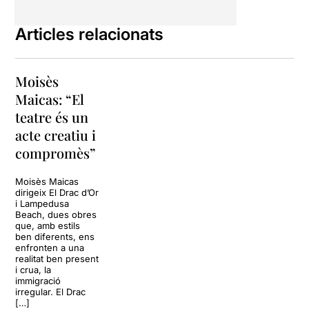
Articles relacionats
Moisès
Maicas: “El
teatre és un
acte creatiu i
compromès”
Moisès Maicas
dirigeix El Drac d’Or
i Lampedusa
Beach, dues obres
que, amb estils
ben diferents, ens
enfronten a una
realitat ben present
i crua, la
immigració
irregular. El Drac
[…]