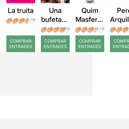
La truita
Una
Quim
Per
bufetada
Masferre
Arqui
a temps
r: Temps
: Cor
romp
COMPRAR
COMPRAR
COMPRAR
COMP
ENTRADES
ENTRADES
ENTRADES
ENTRA