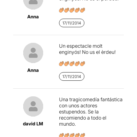
Anna
17/11/2014
Un espectacle molt
enginyós! No us el èrdeu!
Anna
17/11/2014
Una tragicomedía fantástica
con unos actores
estupendos. Se la
recomiendo a todo el
david LM
mundo.