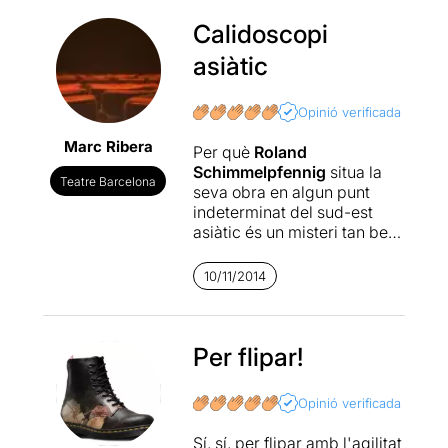
Calidoscopi
asiàtic
Opinió verificada
Marc Ribera
Per què
Roland
Schimmelpfennig
situa la
Teatre Barcelona
seva obra en algun punt
indeterminat del sud-est
asiàtic és un misteri tan ben
plantat com els personatges
que transiten per les
10/11/2014
diferents escenes
esbiaixades, caòtiques,
trepidants i brutalment
divertides composen aquest
Per flipar!
mosaic oriental que és
El
drac d’or
. Un mosaic al qual
Opinió verificada
no és tan important el
contingut dramàtic com
Sí, sí, per flipar amb l'agilitat