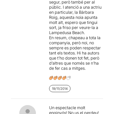
segur, però també per al
ens fa.
públic. I atenció a una actriu
en particular, la Bàrbara
Roig, aquesta noia apunta
molt alt, espero que tingui
sort, ja friso per veure-la a
Lampedusa Beach.
En resum, chapeau a tota la
companyia, però noi, no
sempre es poden respectar
tant els textos. Hi ha autors
que t’ho donen tot fet, però
d’altres que només se n’ha
de fer cas a mitges.
19/11/2014
Un espectacle molt
enginyós! No us el perdeu!