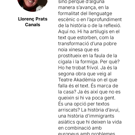
La proposta teatral que ens
sinó perquè d’alguna
buidor existencial, i dotant-
presenta
Moisès Maicas
és
manera s’avança, en la
la d’un ritme i uns jocs
igualment innovadora i
formalitat del llenguatge
teatrals que la dinamitzen
creativa, però va molt
Llorenç Prats
escènic o en l’aprofundiment
totalment. La història gira
marcada per les continues
Canals
de la història o de la reflexió.
entorn a uns immigrants
anades i vingudes del text.
Aquí no. Hi ha artilugis en el
il·legals que treballen en un
Els actors, per la seva
text que estorben, com la
restaurant xinès-vietnamita
banda, compleixen a la
transformació d’una pobre
de menjar ràpid, els seus
perfecció, sobretot si tenim
noia xinesa que es
clients i d’altres personatges
en compte el repte de crear
prostitueix en la faula de la
del barri. L’estil de narració
diversos rols amb
cigala i la formiga. Per què?
fragmentada, amb un
poquíssims recursos i de
Ho he trobat frívol. Ja és la
marcat to literari, fa que
participar en un mecanisme
segona obra que veig al
costi entrar en aquest
de rellotgeria com és
El drac
Teatre Akadèmia on el que
univers de faules i
d'or
.
falla és el text. És marca de
precarietat que barreja
la casa? Ja és així que no es
elements fantàstics amb
queixin si hi va poca gent.
situacions quotidianes. Però,
És una opció per textos
un cop t’atrapa, resulta tot
arriscats? La història d’avui,
un plaer gaudir dels
una història d’immigrants
recursos escènics de
asiàtics que hi deixen la vida
Maicas
i les genialitats del
en combinació amb
text. A més, els actors es
europeus amb problemes
llueixen força ja que