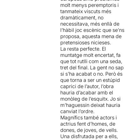
molt menys peremptoris i
interpreten constantment
tanmateix viscuts més
papers que no els hi
dramàticament, no
corresponen per edat i sexe,
necessitava, més enllà de
demostrant gran versatilitat.
l’hàbil joc escènic que se’ns
I, tot i que en conjunt la
proposa, aquesta mena de
proposta es fa un pèl llarga
pretensioses nicieses.
(la narració fraccionada
La resta perfecte. El
impacientarà a més d’un), hi
muntatge molt encertat, fa
ha un bon grapat de
que tot rutlli com una seda,
sorprenents bones idees i un
tret del final. La gent no sap
missatge bastant dur (i
si s’ha acabat o no. Però és
necessari) sobre el poc valor
que torna a ser un estúpid
que la societat dóna a les
caprici de l’autor, l’obra
vides dels ciutadans que
hauria d’acabar amb el
considera de segona classe.
monòleg de l’esquitx. Jo si
Per tant, tot i l’aparença
m’haguessin deixat hauria
d’entreteniment inofensiu,
El
canviat l’ordre.
drac d’or
deixa, en realitat,
Magnífics també actors i
un pòsit agredolç, trist,
actrius fent d’homes, de
suggeridor i molt
dones, de joves, de vells.
compromès amb els més
Una disfrutada per a ells,
desfavorits que bona falta