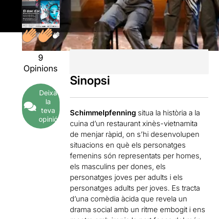
9
Opinions
Sinopsi
Deixa
la
teva
Schimmelpfenning
situa la història a la
opinió
cuina d’un restaurant xinès-vietnamita
de menjar ràpid, on s’hi desenvolupen
situacions en què els personatges
femenins són representats per homes,
els masculins per dones, els
personatges joves per adults i els
personatges adults per joves. Es tracta
d’una comèdia àcida que revela un
drama social amb un ritme embogit i ens