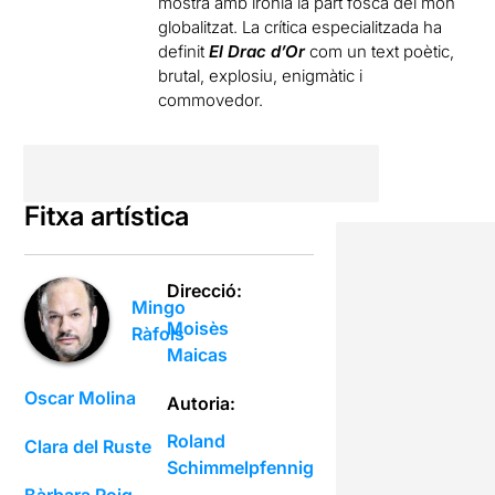
mostra amb ironia la part fosca del món
globalitzat. La crítica especialitzada ha
definit
El Drac d’Or
com un text poètic,
brutal, explosiu, enigmàtic i
commovedor.
Fitxa artística
Direcció:
Mingo
Moisès
Ràfols
Maicas
Oscar Molina
Autoria:
Roland
Clara del Ruste
Schimmelpfennig