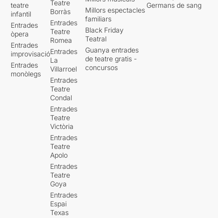
Teatre
teatre
Germans de sang
Millors espectacles
Borràs
infantil
familiars
Entrades
Entrades
Black Friday
Teatre
òpera
Teatral
Romea
Entrades
Guanya entrades
Entrades
improvisació
de teatre gratis -
La
Entrades
concursos
Villarroel
monòlegs
Entrades
Teatre
Condal
Entrades
Teatre
Victòria
Entrades
Teatre
Apolo
Entrades
Teatre
Goya
Entrades
Espai
Texas