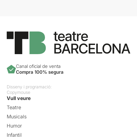
Canal oficial de venta
Compra 100% segura
Disseny i programació:
Copymouse
Vull veure
Teatre
Musicals
Humor
Infantil