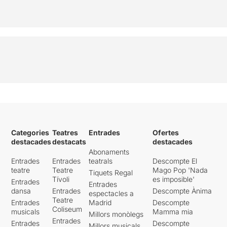
Categories
Teatres
Entrades
Ofertes
destacades
destacats
destacades
Abonaments
Entrades
Entrades
teatrals
Descompte El
teatre
Teatre
Mago Pop 'Nada
Tiquets Regal
Tívoli
es imposible'
Entrades
Entrades
dansa
Entrades
Descompte Ànima
espectacles a
Teatre
Entrades
Madrid
Descompte
Coliseum
musicals
Mamma mia
Millors monòlegs
Entrades
Entrades
Descompte
Millors musicals