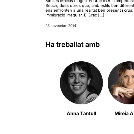
Moisès Maicas dirigeix El Drac d’Or i Lampedus
Beach, dues obres que, amb estils ben diferent
ens enfronten a una realitat ben present i crua, 
immigració irregular. El Drac […]
26 novembre 2014
Ha treballat amb
Anna Tantull
Mireia A