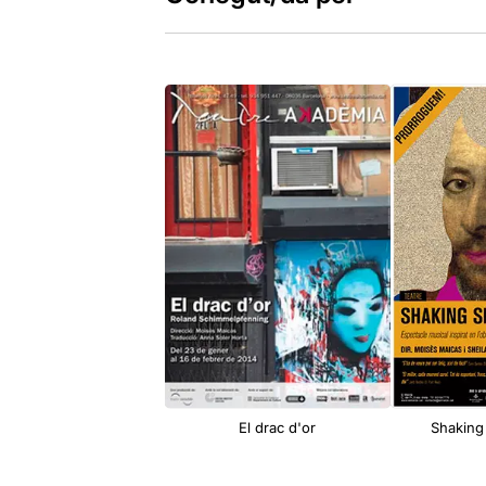
El drac d'or
Shaking