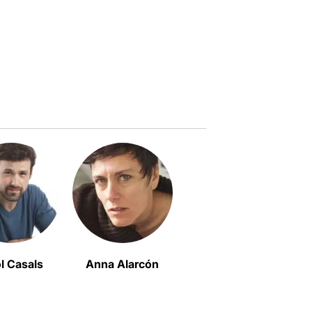
ol Casals
Anna Alarcón
Núria Cuyàs