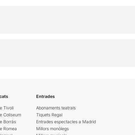
cats
Entrades
e Tívoli
Abonaments teatrals
re Coliseum
Tiquets Regal
e Borràs
Entrades espectacles a Madrid
re Romea
Millors monòlegs