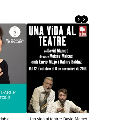
dable
Una vida al teatre: David Mamet
Quintet Frontela: Pere i