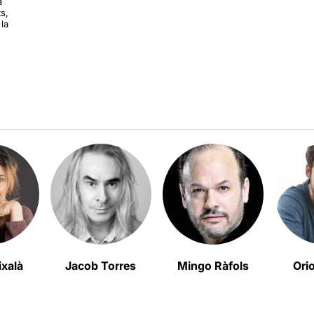
a
s,
la
ixalà
Jacob Torres
Mingo Ràfols
Ori