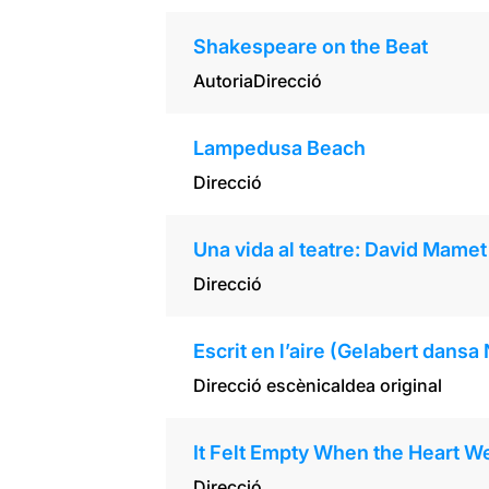
Shakespeare on the Beat
Autoria
Direcció
Lampedusa Beach
Direcció
Una vida al teatre: David Mamet
Direcció
Escrit en l’aire (Gelabert dansa
Direcció escènica
Idea original
It Felt Empty When the Heart Wen
Direcció