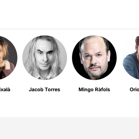
ixalà
Jacob Torres
Mingo Ràfols
Ori