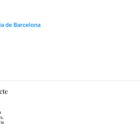
ia de Barcelona
cte
a
s,
la