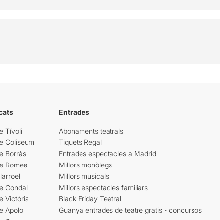
cats
Entrades
e Tívoli
Abonaments teatrals
re Coliseum
Tiquets Regal
e Borràs
Entrades espectacles a Madrid
re Romea
Millors monòlegs
larroel
Millors musicals
re Condal
Millors espectacles familiars
e Victòria
Black Friday Teatral
e Apolo
Guanya entrades de teatre gratis - concursos