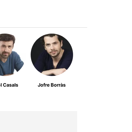
ol Casals
Jofre Borràs
Anna Alarcón