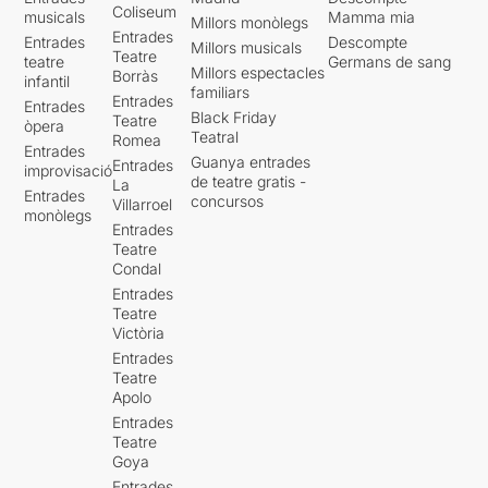
Coliseum
musicals
Mamma mia
Millors monòlegs
Entrades
Entrades
Descompte
Millors musicals
Teatre
teatre
Germans de sang
Millors espectacles
Borràs
infantil
familiars
Entrades
Entrades
Black Friday
Teatre
òpera
Teatral
Romea
Entrades
Guanya entrades
Entrades
improvisació
de teatre gratis -
La
Entrades
concursos
Villarroel
monòlegs
Entrades
Teatre
Condal
Entrades
Teatre
Victòria
Entrades
Teatre
Apolo
Entrades
Teatre
Goya
Entrades