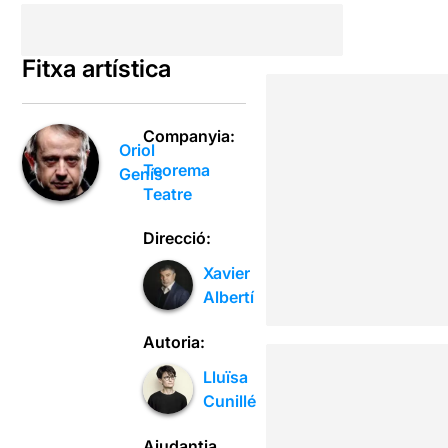
Fitxa artística
Companyia:
Oriol
Teorema
Genís
Teatre
Direcció:
Xavier
Albertí
Autoria:
Lluïsa
Cunillé
Ajudantia