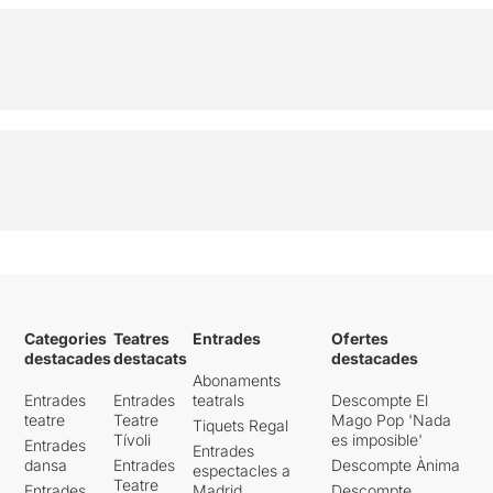
Categories
Teatres
Entrades
Ofertes
destacades
destacats
destacades
Abonaments
Entrades
Entrades
teatrals
Descompte El
teatre
Teatre
Mago Pop 'Nada
Tiquets Regal
Tívoli
es imposible'
Entrades
Entrades
dansa
Entrades
Descompte Ànima
espectacles a
Teatre
Entrades
Madrid
Descompte