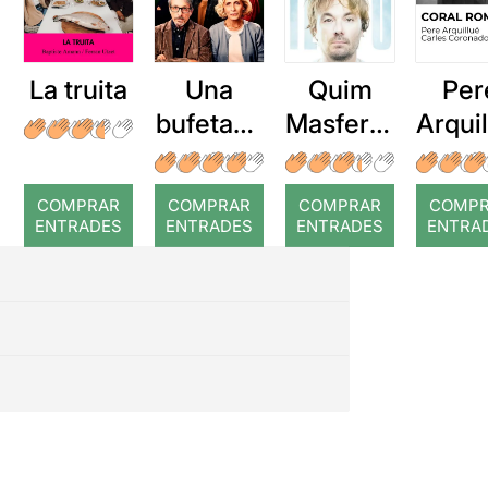
La truita
Una
Quim
Per
bufetada
Masferre
Arqui
a temps
r: Temps
: Cor
romp
COMPRAR
COMPRAR
COMPRAR
COMP
ENTRADES
ENTRADES
ENTRADES
ENTRA