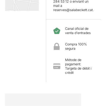
284 53 12 o enviant un
d’una història plena de dolor,
mail a
vergonya i penediment.
reserves@salabeckett.cat.
Canal oficial de
venta d'entrades
Compra 100%
segura
Métode de
pagament:
Targeta de dèbit i
crèdit