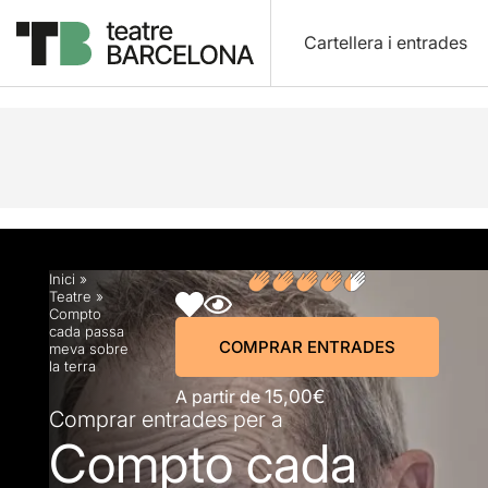
Cartellera i entrades
Descripció
Horaris
Fitxa artística
Fotos i víd
Inici
»
Teatre
»
Compto
cada passa
COMPRAR ENTRADES
meva sobre
la terra
A partir de
15,00€
Comprar entrades per a
Compto cada