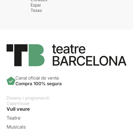
Espai
Texas
Canal oficial de venta
Compra 100% segura
Disseny i programació:
Copymouse
Vull veure
Teatre
Musicals