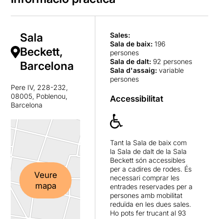
provoca emocions a
l’espectador.
El quiosc és un lloc de culte
Sala
Sales:
que li aporta tota la
Sala de baix
:
196
Beckett,
informació local i mundial.
persones
És un lloc petit, estret i
Sala de dalt
:
92 persones
Barcelona
encongit pel davant del qual
Sala d'assaig
:
variable
passa i s’atura molta gent i
persones
Pere IV, 228-232,
que li permet escoltar i
08005, Poblenou,
Accessibilitat
veure successos sense ser
Barcelona
vist per ningú.
Ell és
Oriol Genís amb una
magnífica interpretació
Tant la Sala de baix com
d’una vida, segons sembla
la Sala de dalt de la Sala
(ens ho vol fer creure amb el
Beckett són accessibles
seu to de veu), senzilla però
per a cadires de rodes. És
Veure
carregada de detalls i de
necessari comprar les
mapa
pistes per conèixer la gent
entrades reservades per a
persones amb mobilitat
que l’ha rodejat al llarg de la
reduïda en les dues sales.
seva vida. Ens converteix en
Ho pots fer trucant al 93
els observadors passius