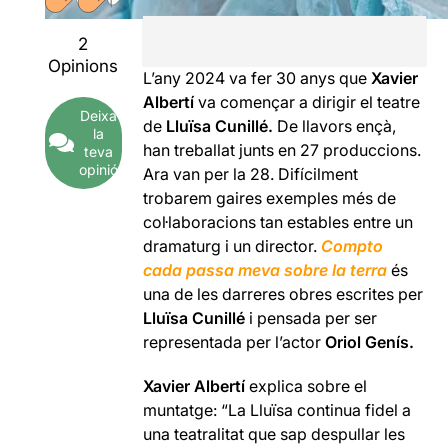
2
Opinions
L’any 2024 va fer 30 anys que
Xavier
Albertí
va començar a dirigir el teatre
Deixa
de
Lluïsa Cunillé.
De llavors ençà,
la
han treballat junts en 27 produccions.
teva
opinió
Ara van per la 28. Difícilment
trobarem gaires exemples més de
col·laboracions tan estables entre un
dramaturg i un director.
Compto
cada passa meva sobre la terra
és
una de les darreres obres escrites per
Lluïsa Cunillé
i pensada per ser
representada per l’actor
Oriol Genís.
Xavier Albertí
explica sobre el
muntatge: “La Lluïsa continua fidel a
una teatralitat que sap despullar les