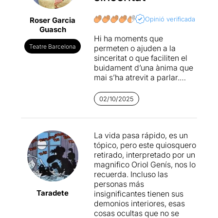
Opinió verificada
Roser Garcia
Guasch
Hi ha moments que
Teatre Barcelona
permeten o ajuden a la
sinceritat o que faciliten el
buidament d’una ànima que
mai s’ha atrevit a parlar.
Aquests moments tenen
relació amb la mort o la por
02/10/2025
de no despertar d’una
anestèsia. Aquest darrer és
el cas del text d’aquest
La vida pasa rápido, es un
monòleg, el protagonista del
tópico, pero este quiosquero
qual ha de ser intervingut
retirado, interpretado por un
l’endemà d’una cirurgia
magnifico Oriol Genís, nos lo
cardíaca. El company
recuerda. Incluso las
d’habitació és el dipositari
personas más
de tota aquesta interessant
Taradete
insignificantes tienen sus
informació que desvetlla
demonios interiores, esas
mica a mica: la relació amb
cosas ocultas que no se
el seu pare i especialment