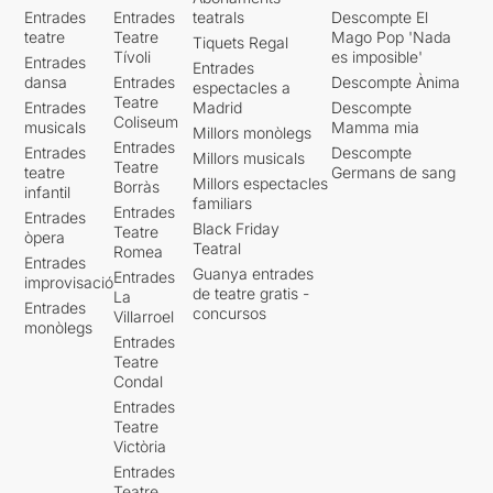
Entrades
Entrades
teatrals
Descompte El
teatre
Teatre
Mago Pop 'Nada
Tiquets Regal
Tívoli
es imposible'
Entrades
Entrades
dansa
Entrades
Descompte Ànima
espectacles a
Teatre
Entrades
Madrid
Descompte
Coliseum
musicals
Mamma mia
Millors monòlegs
Entrades
Entrades
Descompte
Millors musicals
Teatre
teatre
Germans de sang
Millors espectacles
Borràs
infantil
familiars
Entrades
Entrades
Black Friday
Teatre
òpera
Teatral
Romea
Entrades
Guanya entrades
Entrades
improvisació
de teatre gratis -
La
Entrades
concursos
Villarroel
monòlegs
Entrades
Teatre
Condal
Entrades
Teatre
Victòria
Entrades
Teatre