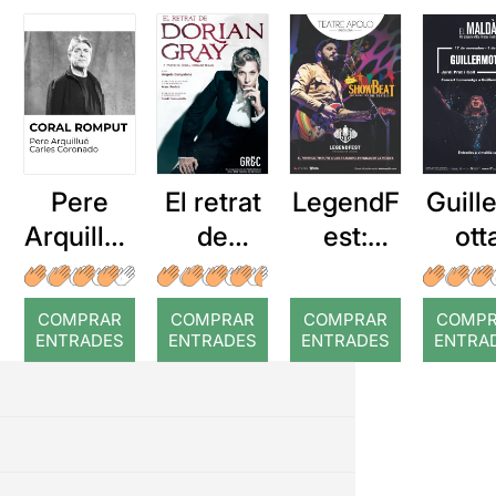
Pere
El retrat
LegendF
Guill
Arquillué
de
est:
ott
: Coral
Dorian
Showbe
romput
Gray
at. Una
COMPRAR
COMPRAR
COMPRAR
COMP
nit amb
ENTRADES
ENTRADES
ENTRADES
ENTRA
els
Beatles