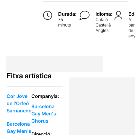
Durada:
Idioma:
Ed
75
Català
A
minuts
Castellà
par
Anglès
de 
an
Fitxa artística
Cor Jove
Companyia:
de l’Orfeó
Barcelona
Sarrianenc
Gay Men's
Chorus
Barcelona
Gay Men's
Direcció: