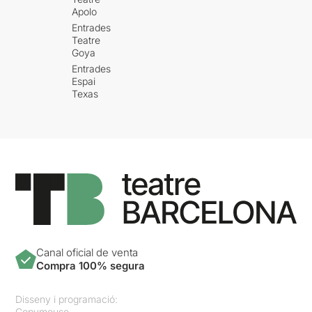
Apolo
Entrades
Teatre
Goya
Entrades
Espai
Texas
Canal oficial de venta
Compra 100% segura
Disseny i programació:
Copymouse