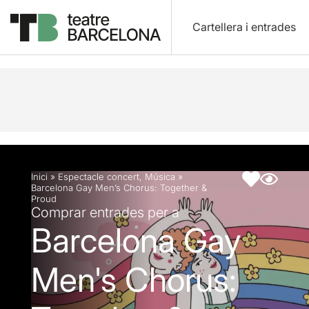
Cartellera i entrades
Descripció
Fitxa artística
Inici
»
Espectacle concert
,
Música
»
Barcelona Gay Men’s Chorus: Together &
Proud
Comprar entrades per a
Barcelona Gay
Men's Chorus: