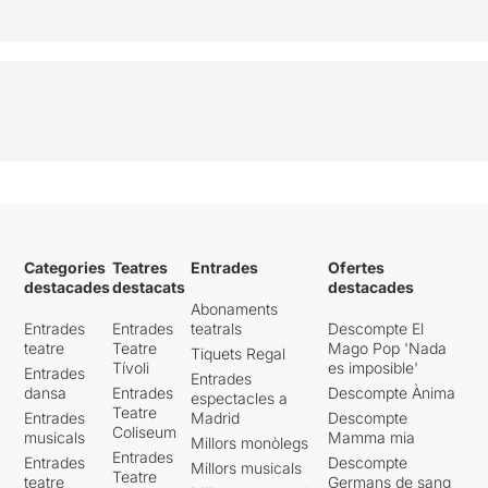
Categories
Teatres
Entrades
Ofertes
destacades
destacats
destacades
Abonaments
Entrades
Entrades
teatrals
Descompte El
teatre
Teatre
Mago Pop 'Nada
Tiquets Regal
Tívoli
es imposible'
Entrades
Entrades
dansa
Entrades
Descompte Ànima
espectacles a
Teatre
Entrades
Madrid
Descompte
Coliseum
musicals
Mamma mia
Millors monòlegs
Entrades
Entrades
Descompte
Millors musicals
Teatre
teatre
Germans de sang