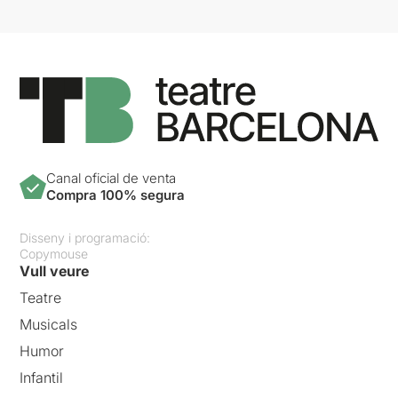
Canal oficial de venta
Compra 100% segura
Disseny i programació:
Copymouse
Vull veure
Teatre
Musicals
Humor
Infantil