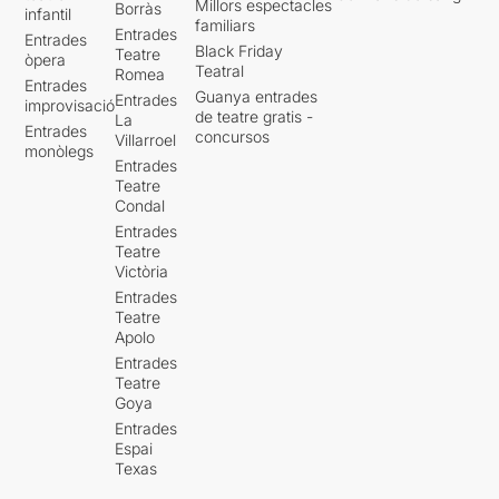
Millors espectacles
Borràs
infantil
familiars
Entrades
Entrades
Black Friday
Teatre
òpera
Teatral
Romea
Entrades
Guanya entrades
Entrades
improvisació
de teatre gratis -
La
Entrades
concursos
Villarroel
monòlegs
Entrades
Teatre
Condal
Entrades
Teatre
Victòria
Entrades
Teatre
Apolo
Entrades
Teatre
Goya
Entrades
Espai
Texas