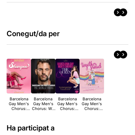
Conegut/da per
Barcelona
Barcelona
Barcelona
Barcelona
Gay Men's
Gay Men's
Gay Men's
Gay Men's
Chorus:
Chorus: We
Chorus:
Chorus:
Shampoo
have a voice
BGMC &
Together &
THE QUEEN
Proud
Ha participat a