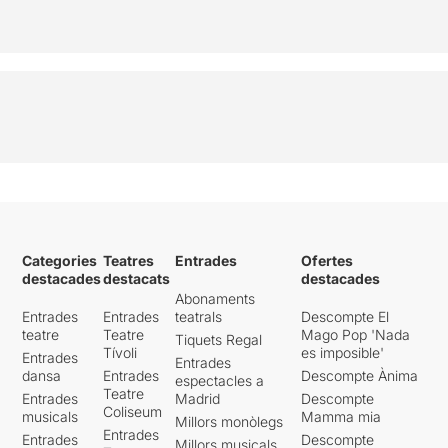
Categories
Teatres
Entrades
Ofertes
destacades
destacats
destacades
Abonaments
Entrades
Entrades
teatrals
Descompte El
teatre
Teatre
Mago Pop 'Nada
Tiquets Regal
Tívoli
es imposible'
Entrades
Entrades
dansa
Entrades
Descompte Ànima
espectacles a
Teatre
Entrades
Madrid
Descompte
Coliseum
musicals
Mamma mia
Millors monòlegs
Entrades
Entrades
Descompte
Millors musicals