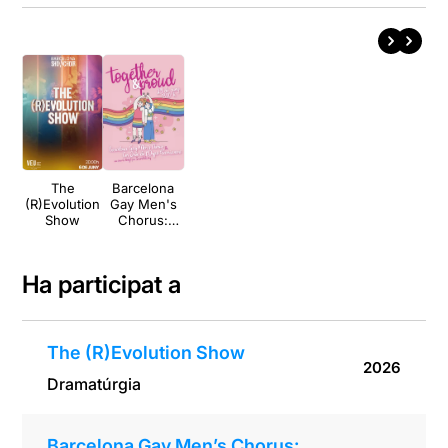
The
Barcelona
(R)Evolution
Gay Men's
Show
Chorus:
Together &
Proud
Ha participat a
The (R)Evolution Show
2026
Dramatúrgia
Barcelona Gay Men’s Chorus: