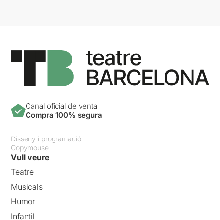
Canal oficial de venta
Compra 100% segura
Disseny i programació:
Copymouse
Vull veure
Teatre
Musicals
Humor
Infantil