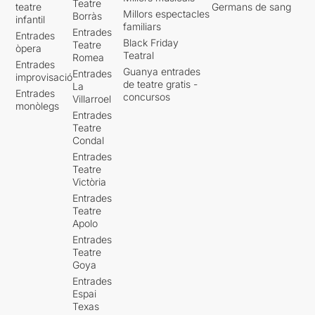
Teatre
teatre
Germans de sang
Millors espectacles
Borràs
infantil
familiars
Entrades
Entrades
Black Friday
Teatre
òpera
Teatral
Romea
Entrades
Guanya entrades
Entrades
improvisació
de teatre gratis -
La
Entrades
concursos
Villarroel
monòlegs
Entrades
Teatre
Condal
Entrades
Teatre
Victòria
Entrades
Teatre
Apolo
Entrades
Teatre
Goya
Entrades
Espai
Texas