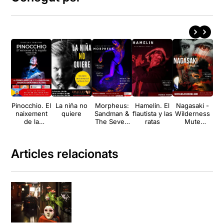
Pinocchio. El
La niña no
Morpheus:
Hamelín. El
Nagasaki -
naixement
quiere
Sandman &
flautista y las
Wilderness
de la
The Seven
ratas
Mute
tragèdia
Sins
(Natura
Morta)
Articles relacionats