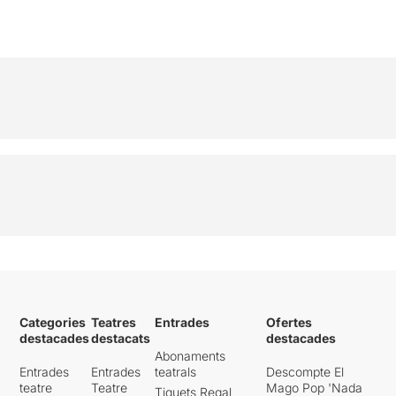
Categories
Teatres
Entrades
Ofertes
destacades
destacats
destacades
Abonaments
Entrades
Entrades
teatrals
Descompte El
teatre
Teatre
Mago Pop 'Nada
Tiquets Regal