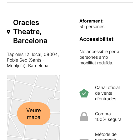
Oracles
Aforament:
50 persones
Theatre,
Accessibilitat
Barcelona
No accessible per a
Tapioles 12, local, 08004,
persones amb
Poble Sec (Sants -
mobilitat reduïda.
Montjuïc), Barcelona
Canal oficial
de venta
d'entrades
Veure
Compra
mapa
100% segura
Métode de
pagament: