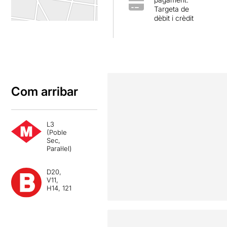
Targeta de
dèbit i crèdit
Com arribar
L3
(Poble
Sec,
Paral·lel)
D20,
V11,
H14, 121