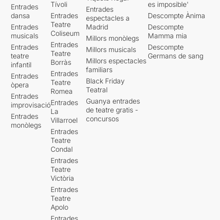
Tívoli
es imposible'
Entrades
Entrades
dansa
Entrades
Descompte Ànima
espectacles a
Teatre
Entrades
Madrid
Descompte
Coliseum
musicals
Mamma mia
Millors monòlegs
Entrades
Entrades
Descompte
Millors musicals
Teatre
teatre
Germans de sang
Millors espectacles
Borràs
infantil
familiars
Entrades
Entrades
Black Friday
Teatre
òpera
Teatral
Romea
Entrades
Guanya entrades
Entrades
improvisació
de teatre gratis -
La
Entrades
concursos
Villarroel
monòlegs
Entrades
Teatre
Condal
Entrades
Teatre
Victòria
Entrades
Teatre
Apolo
Entrades