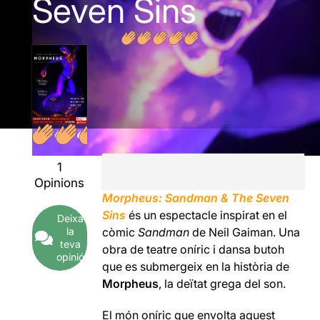
Seven Sins
1
Opinions
Morpheus: Sandman & The Seven
Sins
és un espectacle inspirat en el
Deixa
la
còmic
Sandman
de Neil Gaiman. Una
teva
obra de teatre oníric i dansa butoh
opinió
que es submergeix en la història de
Morpheus
, la deïtat grega del son.
El món oníric que envolta aquest