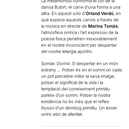
La metamorfosi conforma el cor de la
dansa Butoh, el canvi d’una forma a una
altra. En aquest solo d’
Orland Verdú
, en
què explora aquests canvis a través de
la música en directe de
Marina Tomàs
,
l’atmosfera onírica i l’art expressiu de la
poesia física penetren inexorablement
en el nostre inconscient per despertar
del nostre letargia apol·lini.
Somiar. Dormir. O despertar en un món
estrany … Potser és en el somni on cada
un pot percebre millor la seva imatge;
potser el significat de la vida i la
temptació del coneixement primitiu
parteix d’un somni. Potser la nostra
existència no és més que el reflex
il·lusori d’un demiürg primitiu. Un ésser
oníric ebri de alteritat.