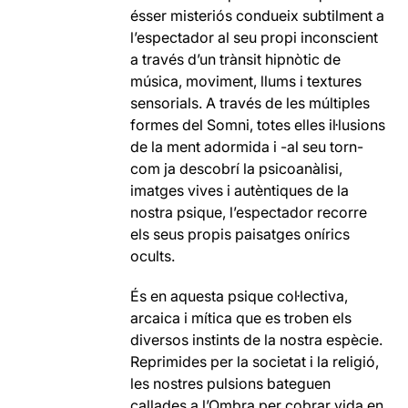
ésser misteriós condueix subtilment a
l’espectador al seu propi inconscient
a través d’un trànsit hipnòtic de
música, moviment, llums i textures
sensorials. A través de les múltiples
formes del Somni, totes elles il·lusions
de la ment adormida i -al seu torn-
com ja descobrí la psicoanàlisi,
imatges vives i autèntiques de la
nostra psique, l’espectador recorre
els seus propis paisatges onírics
ocults.
És en aquesta psique col·lectiva,
arcaica i mítica que es troben els
diversos instints de la nostra espècie.
Reprimides per la societat i la religió,
les nostres pulsions bateguen
callades a l’Ombra per cobrar vida en