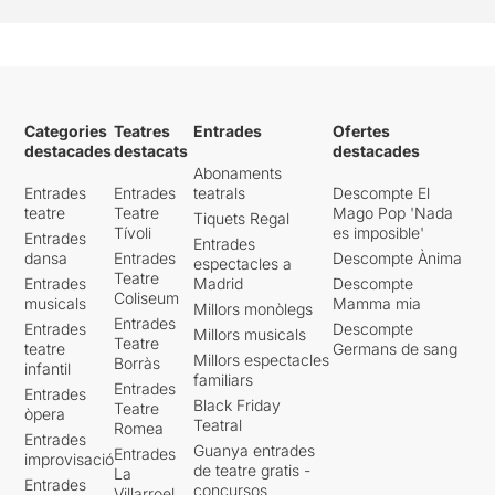
Categories
Teatres
Entrades
Ofertes
destacades
destacats
destacades
Abonaments
Entrades
Entrades
teatrals
Descompte El
teatre
Teatre
Mago Pop 'Nada
Tiquets Regal
Tívoli
es imposible'
Entrades
Entrades
dansa
Entrades
Descompte Ànima
espectacles a
Teatre
Entrades
Madrid
Descompte
Coliseum
musicals
Mamma mia
Millors monòlegs
Entrades
Entrades
Descompte
Millors musicals
Teatre
teatre
Germans de sang
Millors espectacles
Borràs
infantil
familiars
Entrades
Entrades
Black Friday
Teatre
òpera
Teatral
Romea
Entrades
Guanya entrades
Entrades
improvisació
de teatre gratis -
La
Entrades
concursos
Villarroel