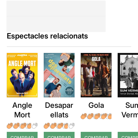
Espectacles relacionats
Angle
Desapar
Gola
Su
Mort
ellats
Verm
COMPRAR
COMPRAR
COMPRAR
COMP