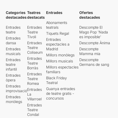
Categories
Teatres
Entrades
Ofertes
destacades
destacats
destacades
Abonaments
Entrades
Entrades
teatrals
Descompte El
teatre
Teatre
Mago Pop 'Nada
Tiquets Regal
Tívoli
es imposible'
Entrades
Entrades
dansa
Entrades
Descompte Ànima
espectacles a
Teatre
Entrades
Madrid
Descompte
Coliseum
musicals
Mamma mia
Millors monòlegs
Entrades
Entrades
Descompte
Millors musicals
Teatre
teatre
Germans de sang
Millors espectacles
Borràs
infantil
familiars
Entrades
Entrades
Black Friday
Teatre
òpera
Teatral
Romea
Entrades
Guanya entrades
Entrades
improvisació
de teatre gratis -
La
Entrades
concursos
Villarroel
monòlegs
Entrades
Teatre
Condal