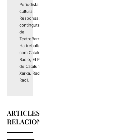
Periodista i gestor
cultural.
Responsable de
continguts editorials
de
TeatreBarcelona.com
Ha treballat a mitjans
com Catalunya
Ràdio, El Periódico
de Catalunya, La
Xarxa, Ràdio 4 o
Rac1.
ARTICLES
RELACIONATS