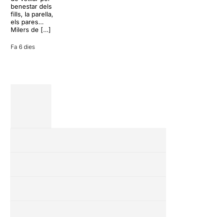
inoportuna pot
benestar dels
27 juliol 2026
convertir unes
fills, la parella,
vacances entre
els pares…
amics en una
Milers de […]
revisió completa
de […]
Fa 6 dies
28 juliol 2026