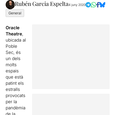
Rubén Garcia Espelta
4 juny 2020
General
Oracle
Theatre
,
ubicada al
Poble
Sec, és
un dels
molts
espais
que està
patint els
estralls
provocats
per la
pandèmia
de la