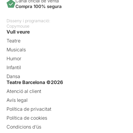
Canal oficial de venta
Compra 100% segura
Disseny i programació:
Copymouse
Vull veure
Teatre
Musicals
Humor
Infantil
Dansa
Teatre Barcelona ©2026
Atenció al client
Avís legal
Política de privacitat
Política de cookies
Condicions d’ús