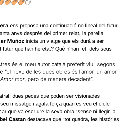
iera
ens proposa una continuació no lineal del futur
anta anys després del primer relat, la parella
ar Muñoz
inicia un viatge que els durà a ser
l futur que han heretat? Què n’han fet, dels seus
stres és el meu autor català preferit viu” segons
e “el nexe de les dues obres és l’amor, un amor
’
Amor mor
, però de manera decadent”.
teatral: dues peces que poden ser visionades
seu missatge i agafa força quan es veu el cicle
ar que va escriure la seva obra “sense ni llegir la
bel Castan
destacava que “tot quadra, les històries