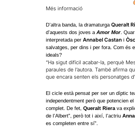
Més informació
Queralt R
D’altra banda, la dramaturga
d’aquests dos joves a
Amor Mor
. Quar
Annabel Castan
Òsc
interpretada per
i
salvatges, per dins i per fora. Com és e
ideals?
“Ha sigut difícil acabar-la, perquè Me
paraules de l’autora. També afirma qu
que encara senten els personatges d
El cicle està pensat per ser un díptic 
independentment però que potencien el 
complet. De fet,
Queralt Riera
va explic
de l’Albert”, però tot i així, l’actriu
Anna
es completen entre sí”.