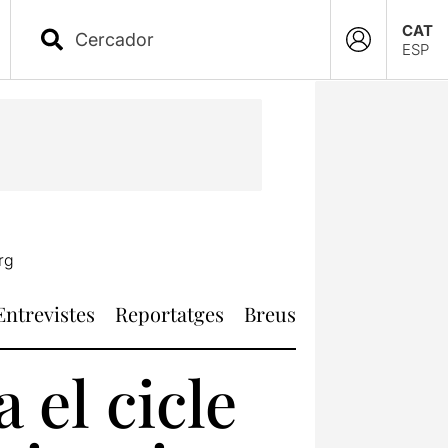
CAT
ESP
rg
Entrevistes
Reportatges
Breus
 el cicle