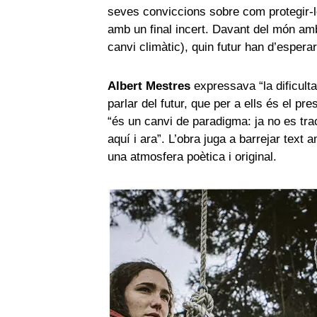
seves conviccions sobre com protegir-lo
amb un final incert. Davant del món amb
canvi climàtic), quin futur han d’espera
Albert Mestres
expressava “la dificulta
parlar del futur, que per a ells és el pr
“és un canvi de paradigma: ja no es trac
aquí i ara”. L’obra juga a barrejar text
una atmosfera poètica i original.