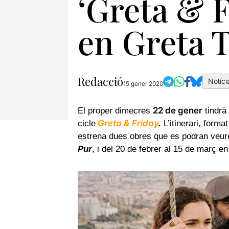
‘Greta & F
en Greta 
Redacció
Notíci
15 gener 2020
22 de gener
El proper dimecres
tindrà 
Greta & Friday
.
cicle
L’itinerari, forma
estrena dues obres que es podran veure 
Pur
, i del 20 de febrer al 15 de març en