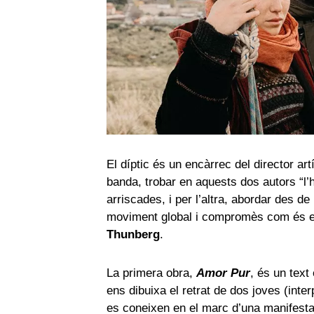
El díptic és un encàrrec del director art
banda, trobar en aquests dos autors “l
arriscades, i per l’altra, abordar des de
moviment global i compromès com és 
Thunberg
.
La primera obra,
Amor Pur
, és un text 
ens dibuixa el retrat de dos joves (inte
es coneixen en el marc d’una manifest