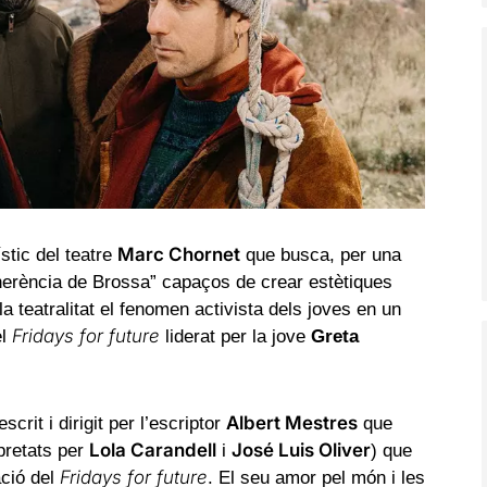
Marc Chornet
ístic del teatre
que busca, per una
’herència de Brossa” capaços de crear estètiques
 la teatralitat el fenomen activista dels joves en un
Fridays for future
el
liderat per la jove
Greta
Albert Mestres
escrit i dirigit per l’escriptor
que
Lola Carandell
José Luis Oliver
rpretats per
i
) que
Fridays for future
ació del
. El seu amor pel món i les