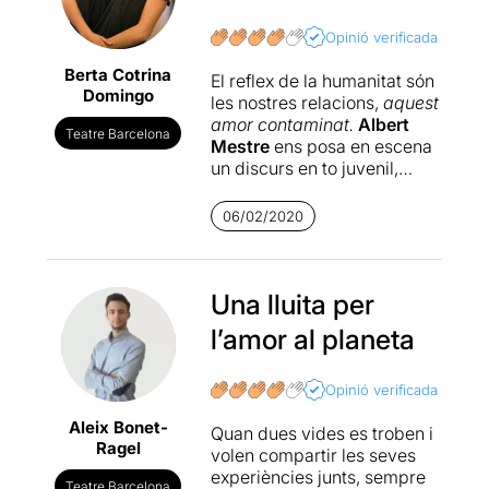
Opinió verificada
Berta Cotrina
El reflex de la humanitat són
Domingo
les nostres relacions,
aquest
amor contaminat.
Albert
Teatre Barcelona
Mestre
ens posa en escena
un discurs en to juvenil,
reivindicant la necessitat
d’escoltar les veus que ja no
06/02/2020
podran néixer.
Un camí ple d’acrobàcies
per sobreviure, d’un equilibri
Una lluita per
vertiginós. La
Lola Carandell
l’amor al planeta
el
José Luis Oliver
interpreten el que podria ser
la seva història d’amor, un
Opinió verificada
futur que veuen magre, però
Aleix Bonet-
que les seves ganes de
Quan dues vides es troben i
Ragel
compartir els fa lluitar per
volen compartir les seves
continuar la vida... Una
experiències junts, sempre
Teatre Barcelona