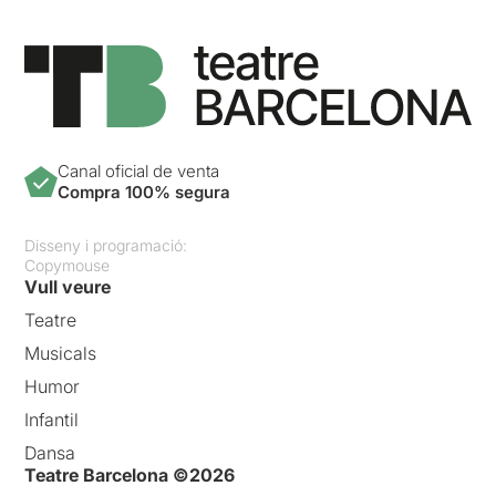
Canal oficial de venta
Compra 100% segura
Disseny i programació:
Copymouse
Vull veure
Teatre
Musicals
Humor
Infantil
Dansa
Teatre Barcelona ©2026