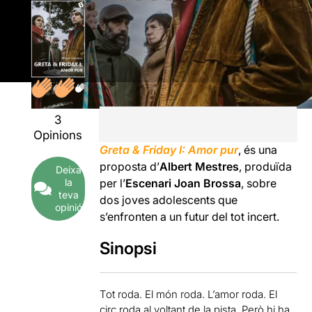
3
Opinions
Greta & Friday I: Amor pur
, és una
proposta d’
Albert Mestres
, produïda
Deixa
la
per l’
Escenari Joan Brossa
, sobre
teva
dos joves adolescents que
opinió
s’enfronten a un futur del tot incert.
Sinopsi
Tot roda. El món roda. L’amor roda. El
circ roda al voltant de la pista. Però hi ha