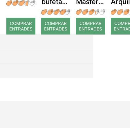
bufetada
Masferre
Arqui
a temps
r: Temps
: Cor
romp
COMPRAR
COMPRAR
COMPRAR
COMP
ENTRADES
ENTRADES
ENTRADES
ENTRA