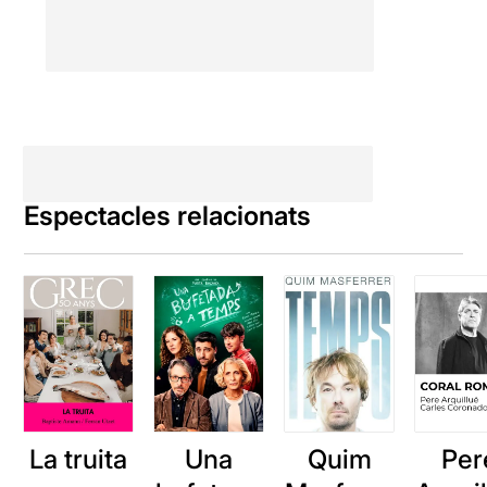
personals i tendres dels dos
intèrprets que han fet
acrobàcies, equilibris,
pallassos, cançons, danses, i
ens han regalat la paraula
dotada d'una gran bellesa,
amb una mirada penetrant
directament als nostres ulls.
Una posada en escena
Espectacles relacionats
senzillament captivadora
amb una escenografia de
Marc Chornet
i música de
Marc Egea
.
Per poder veure la ressenya
original, només cal clicar en
aquest
ENLLAÇ
La truita
Una
Quim
Per