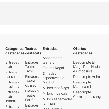
Categories
Teatres
Entrades
Ofertes
destacades
destacats
destacades
Abonaments
Entrades
Entrades
teatrals
Descompte El
teatre
Teatre
Mago Pop 'Nada
Tiquets Regal
Tívoli
es imposible'
Entrades
Entrades
dansa
Entrades
Descompte Ànima
espectacles a
Teatre
Entrades
Madrid
Descompte
Coliseum
musicals
Mamma mia
Millors monòlegs
Entrades
Entrades
Descompte
Millors musicals
Teatre
teatre
Germans de sang
Millors espectacles
Borràs
infantil
familiars
Entrades
Entrades
Black Friday