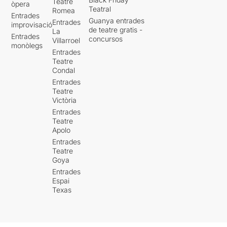
Teatre
òpera
Teatral
Romea
Entrades
Guanya entrades
Entrades
improvisació
de teatre gratis -
La
Entrades
concursos
Villarroel
monòlegs
Entrades
Teatre
Condal
Entrades
Teatre
Victòria
Entrades
Teatre
Apolo
Entrades
Teatre
Goya
Entrades
Espai
Texas