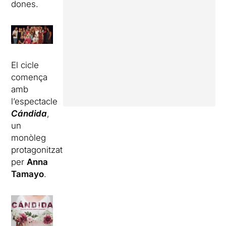
dones.
El cicle
comença
amb
l’espectacle
Cándida
,
un
monòleg
protagonitzat
per
Anna
Tamayo
.