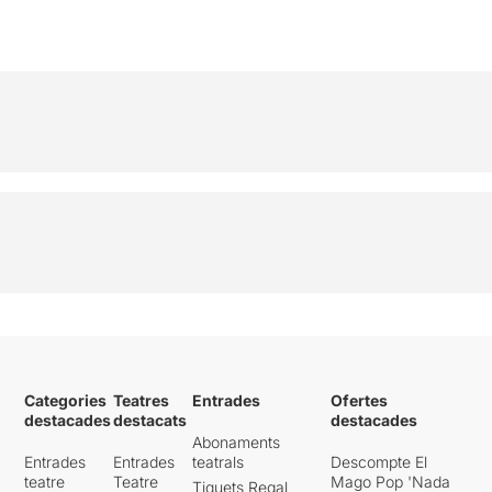
Categories
Teatres
Entrades
Ofertes
destacades
destacats
destacades
Abonaments
Entrades
Entrades
teatrals
Descompte El
teatre
Teatre
Mago Pop 'Nada
Tiquets Regal