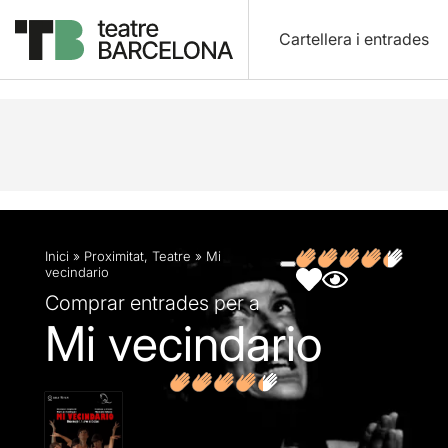
Cartellera i entrades
Descripció
Fitxa artística
Fotos i vídeos
Opin
Inici
»
Proximitat
,
Teatre
»
Mi
vecindario
Comprar entrades per a
Mi vecindario