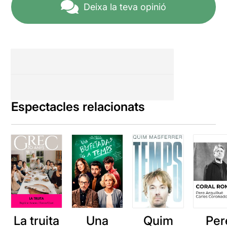
Vecindario és un cant a la
Deixa la teva opinió
dos anys que, juntament
llibertat personal, a ser
amb el director
Piermario
nosaltres mateixes, a
Salerno
, l’actriu andalusa ha
empoderar-nos!
dedicat a la confecció
d’aquest espectacle. Una
dedicació que es fa palesa
damunt l’escenari i que
s’agraeix. Ella mateixa ho
explicava en acabar l'obra.
Luz manté el compromís
Espectacles relacionats
que la caracteritza amb la
crítica social, aquest cop,
molt més encarada a la lluita
per a l’emancipació de la
dona. Reivindicativa i
sincera, esdevé un motiu
excel·lent per visitar les
propostes de petit format i
deixar-se sorprendre.
La truita
Una
Quim
Per