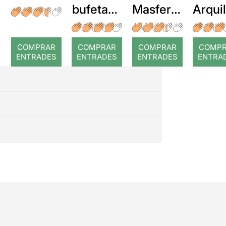
bufetada
Masferre
Arqui
a temps
r: Temps
: Cor
romp
COMPRAR
COMPRAR
COMPRAR
COMP
ENTRADES
ENTRADES
ENTRADES
ENTRA