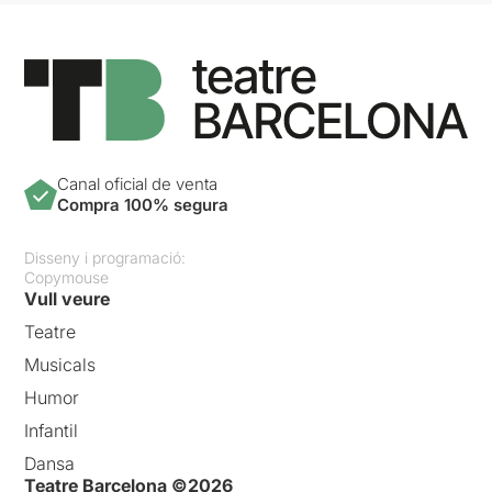
Canal oficial de venta
Compra 100% segura
Disseny i programació:
Copymouse
Vull veure
Teatre
Musicals
Humor
Infantil
Dansa
Teatre Barcelona ©2026