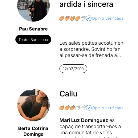
ardida i sincera
Opinió verificada
Pau Senabre
Teatre Barcelona
Les sales petites acostumen
a sorprendre. Sovint ho fan
al passar-se de frenada amb
propostes rabiosament
progressistes i renovadores.
12/02/2019
D’altres vegades, brindant
petits muntatges de
disciplines menys
freqüentades, com el teatre
Caliu
d’objectes o màscares.
Aquesta vegada sorprèn per
Opinió verificada
portar una obra que llueix un
equilibri i una complicitat del
Mari Luz Domínguez
es
tot convincents. Ni massa, ni
capaç de transportar-nos a
Berta Cotrina
massa poc. Una sala que
una comunitat de veïns
Domingo
s'emmotlla al refrescant