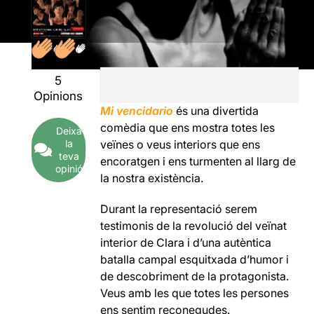
5
Opinions
Mi vencidario
és una divertida
comèdia que ens mostra totes les
Deixa
la
veïnes o veus interiors que ens
teva
encoratgen i ens turmenten al llarg de
opinió
la nostra existència.
Durant la representació serem
testimonis de la revolució del veïnat
interior de Clara i d’una autèntica
batalla campal esquitxada d’humor i
de descobriment de la protagonista.
Veus amb les que totes les persones
ens sentim reconegudes.