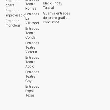
Entrades
Black Friday
Teatre
òpera
Teatral
Romea
Entrades
Guanya entrades
Entrades
improvisació
de teatre gratis -
La
Entrades
concursos
Villarroel
monòlegs
Entrades
Teatre
Condal
Entrades
Teatre
Victòria
Entrades
Teatre
Apolo
Entrades
Teatre
Goya
Entrades
Espai
Texas