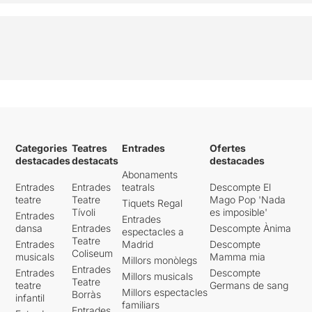
Categories
Teatres
Entrades
Ofertes
destacades
destacats
destacades
Abonaments
Entrades
Entrades
teatrals
Descompte El
teatre
Teatre
Mago Pop 'Nada
Tiquets Regal
Tívoli
es imposible'
Entrades
Entrades
dansa
Entrades
Descompte Ànima
espectacles a
Teatre
Entrades
Madrid
Descompte
Coliseum
musicals
Mamma mia
Millors monòlegs
Entrades
Entrades
Descompte
Millors musicals
Teatre
teatre
Germans de sang
Millors espectacles
Borràs
infantil
familiars
Entrades