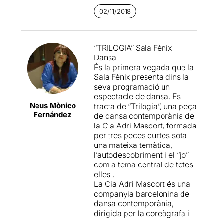
función del hombre?
no
02/11/2018
siempre tienen que ser
cuestionadas con palabras.
En
Triología
, la obra adscrita
“TRILOGIA” Sala Fènix
al ciclo
Dona’m veu/Dona
Dansa
amb veu
, es el cuerpo quien
És la primera vegada que la
pregunta; y concretamente
Sala Fènix presenta dins la
cuatro. Cuatro cuerpos
seva programació un
femeninos que lanzan
espectacle de dansa. Es
preguntas a través de una
Neus Mònico
tracta de “Trilogia”, una peça
danza sublime, de una
Fernández
de dansa contemporània de
expresión de socorro ante la
la Cia Adri Mascort, formada
opresión social, del latido de
per tres peces curtes sota
un corazón como símbolo de
una mateixa temàtica,
tabula rasa, del gesto
l’autodescobriment i el “jo”
onomatopéyico del
com a tema central de totes
alineamiento laboral. Y ante
elles .
todas estas interpleaciones,
La Cia Adri Mascort és una
el espectador no se puede
companyia barcelonina de
zafar ni escurrir el bulto:
dansa contemporània,
debe responder para sus
dirigida per la coreògrafa i
adentros. Aunque en toda