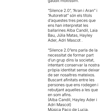
gaudit moltíssim.
formal que no alcanza a
ensombrecer la delicadeza
“Silence 2.0”, “Aran i Aran” i
de la obra donde, se
“Autoretrat” són els títols
ejemplifica una vez más,
d’aquestes tres peces que
que verdad y belleza
ens han interpretat les
pueden ser sinónimos
ballarines Alba Candil, Laia
perfectos.
Bau, Júlia Matas, Hayley
Ader, Adri Mascot .
“Silence 2.0”ens parla de la
necessitat de formar part
d’un grup dins la societat,
intentant conservar la nostra
pròpia identitat sense deixar
de ser nosaltres mateixos.
Buscant afinitats entre les
persones que ens rodegen i
rebutjant aquelles a les que
en som afins.
(Alba Candil, Hayley Ader i
Adri Mascot)
Música Paco de Lucia,