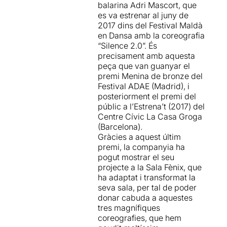
balarina Adri Mascort, que
esta sutileza escénica se
es va estrenar al juny de
encuentra un
pero
; y este es
2017 dins del Festival Maldà
la trama narrativa, el hilo
en Dansa amb la coreografia
conductor. Porque no basta
“Silence 2.0”. És
con que el prospecto diga
precisament amb aquesta
que las tres historias que
peça que van guanyar el
forman la obra (de aquí el
premi Menina de bronze del
titulo
Triología
,
Festival ADAE (Madrid), i
entiendo)
tienen la base
posteriorment el premi del
común del
públic a l’Estrena’t (2017) del
autoconocimiento.
Debe de
Centre Cívic La Casa Groga
ser así realmente. Y no
(Barcelona).
obstante, cada una de ellas,
Gràcies a aquest últim
parece más un pedazo
premi, la companyia ha
escénico recosido con los
pogut mostrar el seu
otros dos, que realmente
projecte a la Sala Fènix, que
una pieza
ha adaptat i transformat la
plenamente integrada en
seva sala, per tal de poder
una única obra de tres
donar cabuda a aquestes
partes. Este
pero,
sin
tres magnífiques
embargo, se acaba
coreografies, que hem
reduciendo en un pormenor