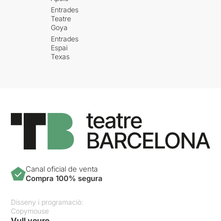
Entrades
Teatre
Goya
Entrades
Espai
Texas
Canal oficial de venta
Compra 100% segura
Disseny i programació:
Copymouse
Vull veure