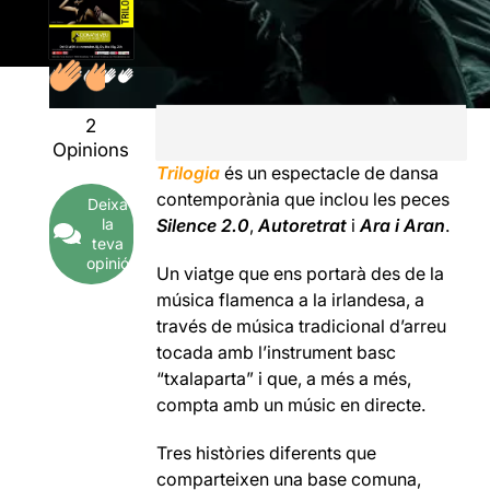
2
Opinions
Trilogia
és un espectacle de dansa
contemporània que inclou les peces
Deixa
la
Silence 2.0
,
Autoretrat
i
Ara i Aran
.
teva
opinió
Un viatge que ens portarà des de la
música flamenca a la irlandesa, a
través de música tradicional d’arreu
tocada amb l’instrument basc
“txalaparta” i que, a més a més,
compta amb un músic en directe.
Tres històries diferents que
comparteixen una base comuna,