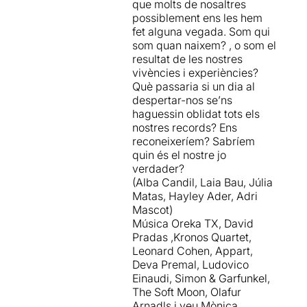
que molts de nosaltres
possiblement ens les hem
fet alguna vegada. Som qui
som quan naixem? , o som el
resultat de les nostres
vivències i experiències?
Què passaria si un dia al
despertar-nos se’ns
haguessin oblidat tots els
nostres records? Ens
reconeixeríem? Sabríem
quin és el nostre jo
verdader?
(Alba Candil, Laia Bau, Júlia
Matas, Hayley Ader, Adri
Mascot)
Música Oreka TX, David
Pradas ,Kronos Quartet,
Leonard Cohen, Appart,
Deva Premal, Ludovico
Einaudi, Simon & Garfunkel,
The Soft Moon, Olafur
Arnadls i veu Mònica