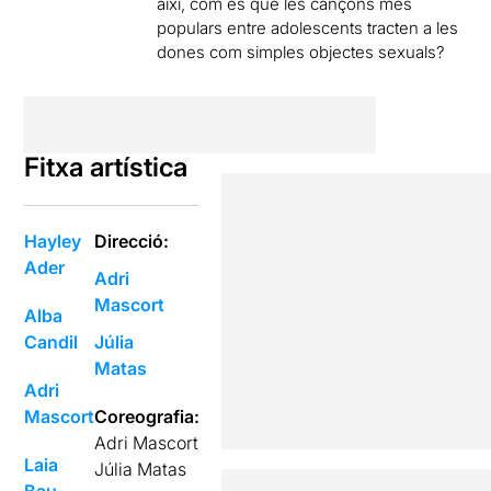
així, com és que les cançons més
populars entre adolescents tracten a les
dones com simples objectes sexuals?
Fitxa artística
Hayley
Direcció:
Ader
Adri
Mascort
Alba
Candil
Júlia
Matas
Adri
Mascort
Coreografia:
Adri Mascort
Laia
Júlia Matas
Bau