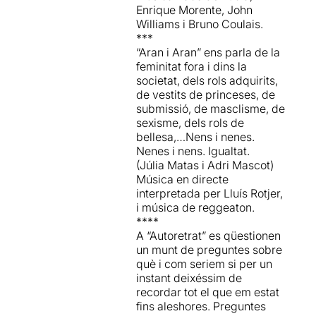
Enrique Morente, John
Williams i Bruno Coulais.
***
“Aran i Aran” ens parla de la
feminitat fora i dins la
societat, dels rols adquirits,
de vestits de princeses, de
submissió, de masclisme, de
sexisme, dels rols de
bellesa,…Nens i nenes.
Nenes i nens. Igualtat.
(Júlia Matas i Adri Mascot)
Música en directe
interpretada per Lluís Rotjer,
i música de reggeaton.
****
A “Autoretrat” es qüestionen
un munt de preguntes sobre
què i com seriem si per un
instant deixéssim de
recordar tot el que em estat
fins aleshores. Preguntes