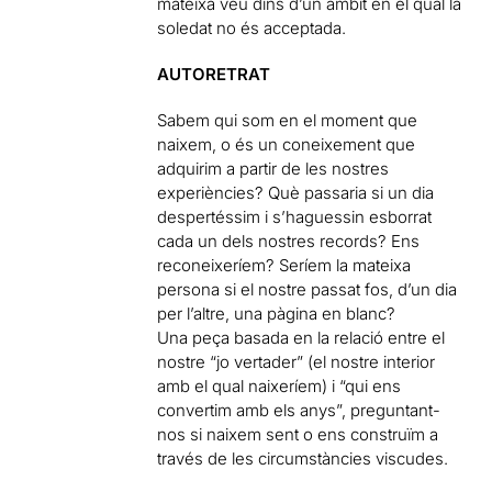
mateixa veu dins d’un àmbit en el qual la
soledat no és acceptada.
AUTORETRAT
Sabem qui som en el moment que
naixem, o és un coneixement que
adquirim a partir de les nostres
experiències? Què passaria si un dia
despertéssim i s’haguessin esborrat
cada un dels nostres records? Ens
reconeixeríem? Seríem la mateixa
persona si el nostre passat fos, d’un dia
per l’altre, una pàgina en blanc?
Una peça basada en la relació entre el
nostre “jo vertader” (el nostre interior
amb el qual naixeríem) i “qui ens
convertim amb els anys”, preguntant-
nos si naixem sent o ens construïm a
través de les circumstàncies viscudes.