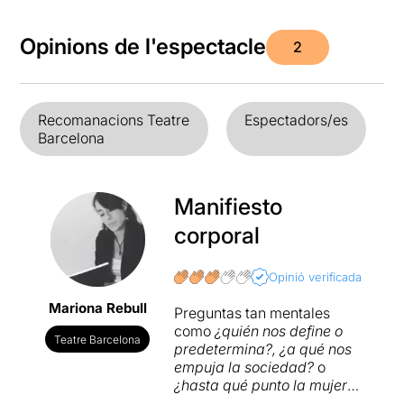
Opinions de l'espectacle
2
Recomanacions Teatre
Espectadors/es
Barcelona
Manifiesto
corporal
Opinió verificada
Mariona Rebull
Preguntas tan mentales
como
¿quién nos define o
Teatre Barcelona
predetermina?, ¿a qué nos
empuja la sociedad?
o
¿hasta qué punto la mujer
sigue teniendo entidad en