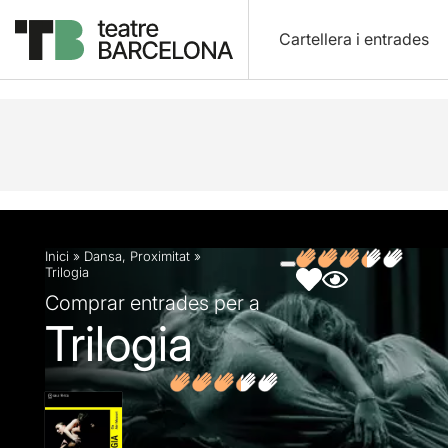
Cartellera i entrades
Descripció
Fitxa artística
Fotos i vídeos
Opin
Inici
»
Dansa
,
Proximitat
»
Trilogia
Comprar entrades per a
Trilogia