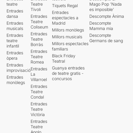
teatre
Teatre
Mago Pop 'Nada
Tiquets Regal
Tívoli
es imposible'
Entrades
Entrades
dansa
Entrades
Descompte Ànima
espectacles a
Teatre
Entrades
Madrid
Descompte
Coliseum
musicals
Mamma mia
Millors monòlegs
Entrades
Entrades
Descompte
Millors musicals
Teatre
teatre
Germans de sang
Millors espectacles
Borràs
infantil
familiars
Entrades
Entrades
Black Friday
Teatre
òpera
Teatral
Romea
Entrades
Guanya entrades
Entrades
improvisació
de teatre gratis -
La
Entrades
concursos
Villarroel
monòlegs
Entrades
Teatre
Condal
Entrades
Teatre
Victòria
Entrades
Teatre
Apolo