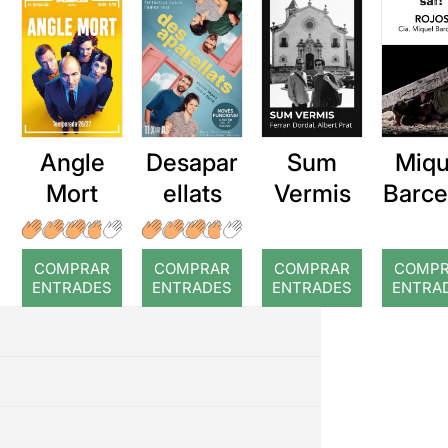
Angle
Desapar
Sum
Miqu
Mort
ellats
Vermis
Barce
a: Ro
COMPRAR
COMPRAR
COMPRAR
COMP
ENTRADES
ENTRADES
ENTRADES
ENTRA