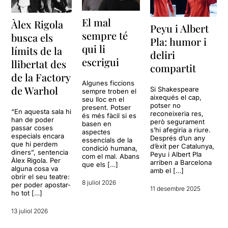
El mal
Àlex Rigola
Peyu i Albert
sempre té
busca els
Pla: humor i
qui li
límits de la
deliri
escrigui
llibertat des
compartit
de la Factory
Algunes ficcions
de Warhol
Si Shakespeare
sempre troben el
aixequés el cap,
seu lloc en el
potser no
present. Potser
“En aquesta sala hi
reconeixeria res,
és més fàcil si es
han de poder
però segurament
basen en
passar coses
s’hi afegiria a riure.
aspectes
especials encara
Després d’un any
essencials de la
que hi perdem
d’èxit per Catalunya,
condició humana,
diners”, sentencia
Peyu i Albert Pla
com el mal. Abans
Àlex Rigola. Per
arriben a Barcelona
que els […]
alguna cosa va
amb el […]
obrir el seu teatre:
8 juliol 2026
per poder apostar-
11 desembre 2025
ho tot […]
13 juliol 2026