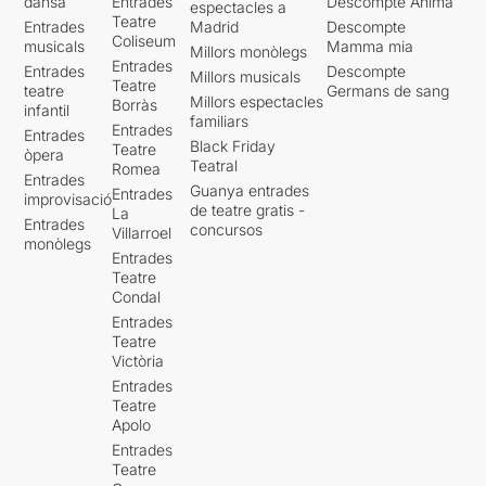
dansa
Entrades
Descompte Ànima
espectacles a
Teatre
Entrades
Madrid
Descompte
Coliseum
musicals
Mamma mia
Millors monòlegs
Entrades
Entrades
Descompte
Millors musicals
Teatre
teatre
Germans de sang
Millors espectacles
Borràs
infantil
familiars
Entrades
Entrades
Black Friday
Teatre
òpera
Teatral
Romea
Entrades
Guanya entrades
Entrades
improvisació
de teatre gratis -
La
Entrades
concursos
Villarroel
monòlegs
Entrades
Teatre
Condal
Entrades
Teatre
Victòria
Entrades
Teatre
Apolo
Entrades
Teatre