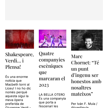
Quatre
Shakespeare,
Marc
companyies
Verdi… i
Chornet: “Té
escèniques
Plensa!
un punt
que
d’ingenu ser
És una enorme
marcaran el
honestos amb
notícia que
2023
Macbeth torni al
nosaltres
Liceu! I no ho dic
només perquè
mateixos”
LA BELLA OTERO
aquesta sigui la
És una companyia
meva òpera
que porta a
preferida de
Per Iván F. Mula /
l’escenari les
Giuseppe Verdi -
@ivanfmula