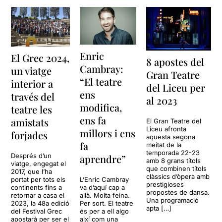
Enric
El Grec 2024,
8 apostes del
Cambray:
un viatge
Gran Teatre
“El teatre
interior a
del Liceu per
ens
través del
al 2023
modifica,
teatre les
ens fa
amistats
El Gran Teatre del
Liceu afronta
millors i ens
forjades
aquesta segona
fa
meitat de la
temporada 22-23
Després d’un
aprendre”
amb 8 grans títols
viatge, engegat el
que combinen títols
2017, que l’ha
clàssics d’òpera amb
portat per tots els
L’Enric Cambray
prestigioses
continents fins a
va d’aquí cap a
propostes de dansa.
retornar a casa el
allà. Molta feina.
Una programació
2023, la 48a edició
Per sort. El teatre
apta […]
del Festival Grec
és per a ell algo
apostarà per ser el
així com una