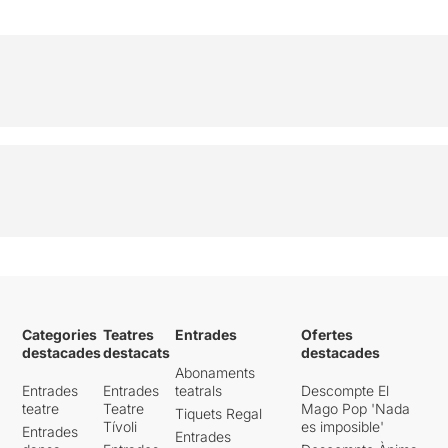
Categories
Teatres
Entrades
Ofertes
destacades
destacats
destacades
Abonaments
Entrades
Entrades
teatrals
Descompte El
teatre
Teatre
Mago Pop 'Nada
Tiquets Regal
Tívoli
es imposible'
Entrades
Entrades