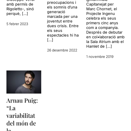
preocupacions i
amb permís de
Capitanejat per
els somnis d’una
Rigoletto-, sinó
Marc Chornet, el
generació
perquè, […]
Projecte Ingenu
marcada per una
celebra els seus
joventut entre
primers cinc anys
5 febrer 2023
dues crisis. Entre
com a companyia.
els seus
Després de debutar
espectacles hi ha
en col•laboració amb
[…]
la Sala Atrium amb el
Hamlet de […]
26 desembre 2022
1 novembre 2019
Arnau Puig:
“La
variabilitat
del món de
la