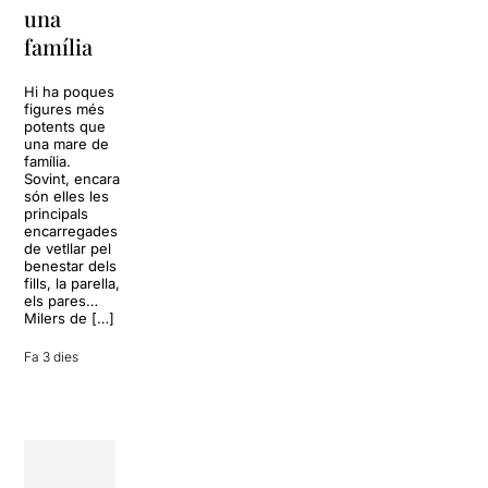
La música
una
vida
tornarà a
família
omplir la casa
dels Von
Sol, platja,
Trapp.
còctels i un
Hi ha poques
Sonrisas y
resort
figures més
lágrimas, un
paradisíac.
potents que
dels grans
L’escenari
una mare de
clàssics de la
sembla perfecte
família.
història del
per
Sovint, encara
teatre musical,
desconnectar
són elles les
arribarà al
de la rutina,
principals
Teatre Apolo
però una
encarregades
del 17 al […]
conversa
de vetllar pel
inoportuna pot
benestar dels
27 juliol 2026
convertir unes
fills, la parella,
vacances entre
els pares…
amics en una
Milers de […]
revisió completa
de […]
Fa 3 dies
28 juliol 2026