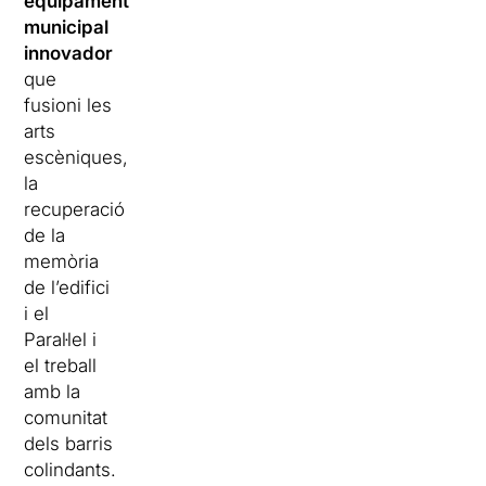
equipament
municipal
innovador
que
fusioni les
arts
escèniques,
la
recuperació
de la
memòria
de l’edifici
i el
Paral·lel i
el treball
amb la
comunitat
dels barris
colindants.