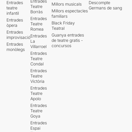
Entrades
Entrades
Descompte
Millors musicals
Teatre
teatre
Germans de sang
Millors espectacles
Borràs
infantil
familiars
Entrades
Entrades
Black Friday
Teatre
òpera
Teatral
Romea
Entrades
Guanya entrades
Entrades
improvisació
de teatre gratis -
La
Entrades
concursos
Villarroel
monòlegs
Entrades
Teatre
Condal
Entrades
Teatre
Victòria
Entrades
Teatre
Apolo
Entrades
Teatre
Goya
Entrades
Espai