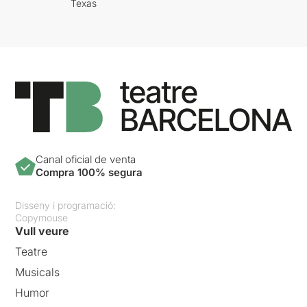
Texas
Canal oficial de venta
Compra 100% segura
Disseny i programació:
Copymouse
Vull veure
Teatre
Musicals
Humor