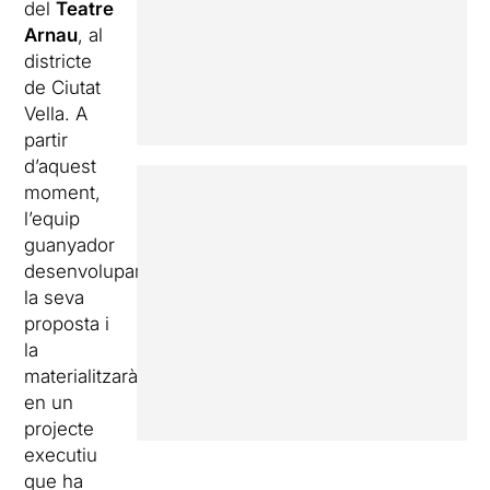
del
Teatre
Arnau
, al
districte
de Ciutat
Vella. A
partir
d’aquest
moment,
l’equip
guanyador
desenvoluparà
la seva
proposta i
la
materialitzarà
en un
projecte
executiu
que ha