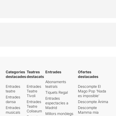
Categories
Teatres
Entrades
Ofertes
destacades
destacats
destacades
Abonaments
Entrades
Entrades
teatrals
Descompte El
teatre
Teatre
Mago Pop 'Nada
Tiquets Regal
Tívoli
es imposible'
Entrades
Entrades
dansa
Entrades
Descompte Ànima
espectacles a
Teatre
Entrades
Madrid
Descompte
Coliseum
musicals
Mamma mia
Millors monòlegs