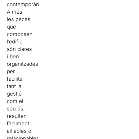
contemporània.
A més,
les peces
que
composen
l’edifici
són clares
i ben
organitzades
per
facilitar
tant la
gestió
com el
seu ús, i
resulten
fàcilment
aïllables o
relacionables