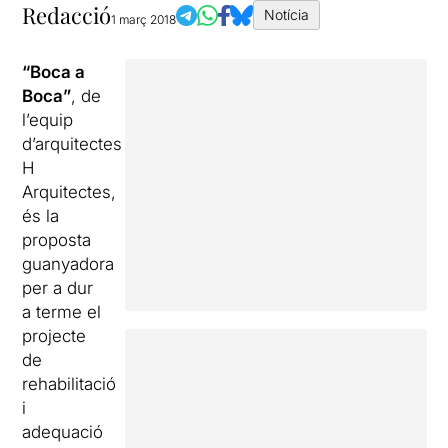
Redacció
Notícia
1 març 2018
“Boca a
Boca”
, de
l’equip
d’arquitectes
H
Arquitectes,
és la
proposta
guanyadora
per a dur
a terme el
projecte
de
rehabilitació
i
adequació