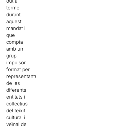
dut a
terme
durant
aquest
mandat i
que
compta
amb un
grup
impulsor
format per
representants
de les
diferents
entitats i
col·lectius
del teixit
cultural i
veïnal de