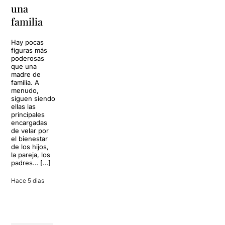
La música
una
toda una
volverá a
familia
llenar la casa
vida
de los Von
Trapp.
Hay pocas
Sonrisas y
Sol, playa,
figuras más
lágrimas, uno
cócteles y un
poderosas
de los
resort
que una
grandes
paradisíaco. El
madre de
clásicos de la
escenario
familia. A
historia del
parece
menudo,
teatro musical,
perfecto para
siguen siendo
llegará al
desconectar de
ellas las
Teatre Apolo
la rutina, pero
principales
del […]
una
encargadas
conversación
de velar por
inoportuna
27 julio 2026
el bienestar
puede
de los hijos,
convertir unas
la pareja, los
vacaciones
padres… […]
entre amigos
en una revisión
Hace 5 dias
completa […]
28 julio 2026