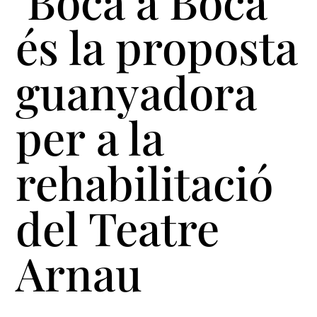
‘Boca a Boca’
és la proposta
guanyadora
per a la
rehabilitació
del Teatre
Arnau