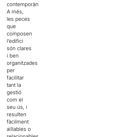
contemporània.
A més,
les peces
que
composen
l’edifici
són clares
i ben
organitzades
per
facilitar
tant la
gestió
com el
seu ús, i
resulten
fàcilment
aïllables o
relacionables