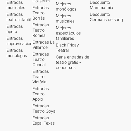
Coliseum
Entradas
Descuento
Mejores
musicales
Entradas
Mamma mia
monólogos
Teatro
Entradas
Descuento
Mejores
Borrás
teatro infantil
Germans de sang
musicales
Entradas
Entradas
Mejores
Teatro
ópera
espectáculos
Romea
Entradas
familiares
Entradas La
improvisación
Black Friday
Villarroel
Entradas
Teatral
Entradas
monólogos
Gana entradas de
Teatro
teatro gratis -
Condal
concursos
Entradas
Teatro
Victòria
Entradas
Teatro
Apolo
Entradas
Teatro Goya
Entradas
Espai Texas