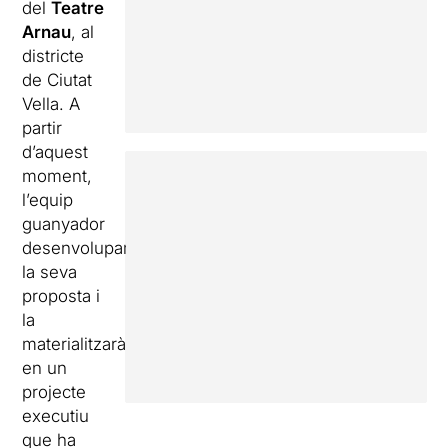
del
Teatre
Arnau
, al
districte
de Ciutat
Vella. A
partir
d’aquest
moment,
l’equip
guanyador
desenvoluparà
la seva
proposta i
la
materialitzarà
en un
projecte
executiu
que ha