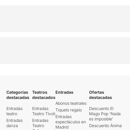
Categorías
Teatros
Entradas
Ofertas
destacadas
destacados
destacadas
Abonos teatrales
Entradas
Entradas
Descuento El
Tiquets regalo
teatro
Teatro Tívoli
Mago Pop 'Nada
Entradas
es imposible'
Entradas
Entradas
espectáculos en
danza
Teatro
Descuento Ànima
Madrid