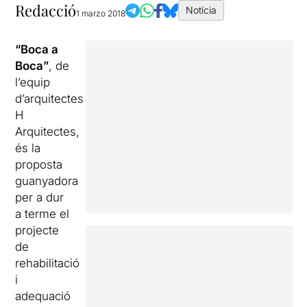
Redacció
Notícia
1 marzo 2018
“Boca a
Boca”
, de
l’equip
d’arquitectes
H
Arquitectes,
és la
proposta
guanyadora
per a dur
a terme el
projecte
de
rehabilitació
i
adequació