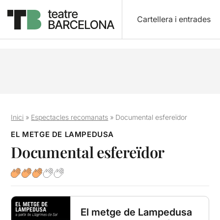
Cartellera i entrades
Inici
»
Espectacles recomanats
»
Documental esfereïdor
EL METGE DE LAMPEDUSA
Documental esfereïdor
El metge de Lampedusa