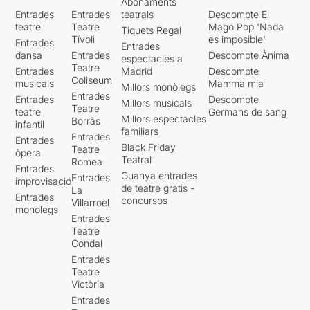
Abonaments
Entrades
Entrades
teatrals
Descompte El
teatre
Teatre
Mago Pop 'Nada
Tiquets Regal
Tívoli
es imposible'
Entrades
Entrades
dansa
Entrades
Descompte Ànima
espectacles a
Teatre
Entrades
Madrid
Descompte
Coliseum
musicals
Mamma mia
Millors monòlegs
Entrades
Entrades
Descompte
Millors musicals
Teatre
teatre
Germans de sang
Millors espectacles
Borràs
infantil
familiars
Entrades
Entrades
Black Friday
Teatre
òpera
Teatral
Romea
Entrades
Guanya entrades
Entrades
improvisació
de teatre gratis -
La
Entrades
concursos
Villarroel
monòlegs
Entrades
Teatre
Condal
Entrades
Teatre
Victòria
Entrades