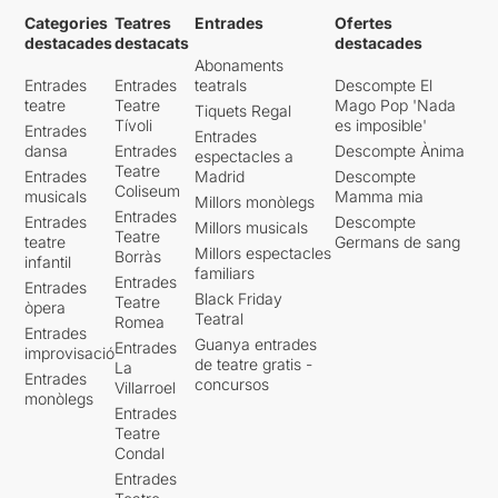
Categories
Teatres
Entrades
Ofertes
destacades
destacats
destacades
Abonaments
Entrades
Entrades
teatrals
Descompte El
teatre
Teatre
Mago Pop 'Nada
Tiquets Regal
Tívoli
es imposible'
Entrades
Entrades
dansa
Entrades
Descompte Ànima
espectacles a
Teatre
Entrades
Madrid
Descompte
Coliseum
musicals
Mamma mia
Millors monòlegs
Entrades
Entrades
Descompte
Millors musicals
Teatre
teatre
Germans de sang
Millors espectacles
Borràs
infantil
familiars
Entrades
Entrades
Black Friday
Teatre
òpera
Teatral
Romea
Entrades
Guanya entrades
Entrades
improvisació
de teatre gratis -
La
Entrades
concursos
Villarroel
monòlegs
Entrades
Teatre
Condal
Entrades