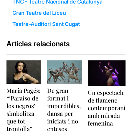
TNC - Teatre Nacional de Catalunya
Gran Teatre del Liceu
Teatre-Auditori Sant Cugat
Articles relacionats
María Pagés:
De gran
Un espectacle
“‘Paraíso de
format i
de flamenc
los negros’
imperdibles,
contemporani
simbolitza
dansa per
amb mirada
que tot
iniciats i no
femenina
trontolla”
entesos