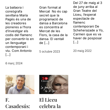
Del 27 de maig al 3
de juny arriba al
La bailaora i
Gran format al
Gran Teatre del
coreògrafa
Mercat No és cap
Liceu, l’esperat
sevillana María
secret que la
espectacle de
Pagés és una de
programació de
flamenc
les creadores
dansa a Barcelona
contemporani De
pioneres a l’hora
es concentra al
Scheherazade a Yo,
d’investigar els
Mercat de les
Carmen que es va
codis del flamenc
Flors, la casa de la
haver de posposar
per convertir-lo en
dansa. El ventall
[…]
un llenguatge
de […]
contemporani i
viu. Com Antonio
20 maig 2022
5 octubre 2023
[…]
6 març 2024
F.
El Liceu
Casadesús:
celebra la