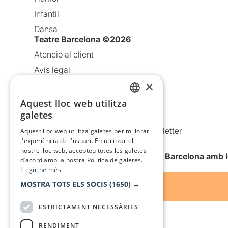
Infantil
Dansa
Teatre Barcelona ©2026
Atenció al client
Avís legal
×
Política de privacitat
Política de cookies
Aquest lloc web utilitza
CATALAN
galetes
Condicions d’ús
SPANISH
Comunicacions comercials i Newsletter
Aquest lloc web utilitza galetes per millorar
l'experiència de l'usuari. En utilitzar el
Anuncia’t
nostre lloc web, accepteu totes les galetes
Vull rebre la newsletter de Teatre Barcelona amb 
d’acord amb la nostra Política de galetes.
Llegir-ne més
MOSTRA TOTS ELS SOCIS
(1650) →
ESTRICTAMENT NECESSÀRIES
RENDIMENT