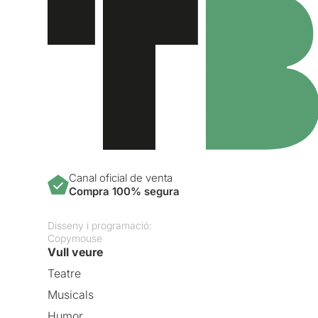
Canal oficial de venta
Compra 100% segura
Disseny i programació:
Copymouse
Vull veure
Teatre
Musicals
Humor