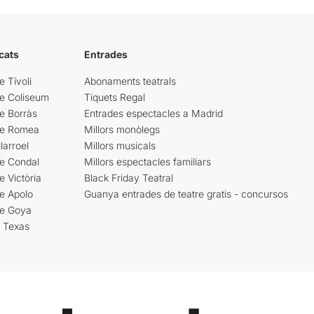
cats
Entrades
e Tívoli
Abonaments teatrals
re Coliseum
Tiquets Regal
e Borràs
Entrades espectacles a Madrid
re Romea
Millors monòlegs
larroel
Millors musicals
re Condal
Millors espectacles familiars
e Victòria
Black Friday Teatral
e Apolo
Guanya entrades de teatre gratis - concursos
re Goya
i Texas