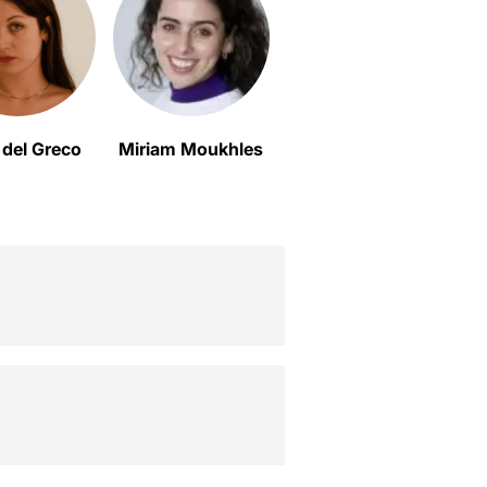
 del Greco
Miriam Moukhles
Mia Esteve