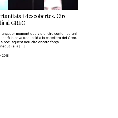
tunitats i descobertes. Circ
alà al GREC
erançador moment que viu el circ contemporani
 tindrà la seva traducció a la cartellera del Grec.
 a poc, aquest nou circ encara força
negut i a la […]
y 2018