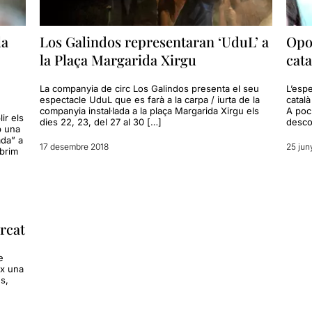
la
Los Galindos representaran ‘UduL’ a
Opor
la Plaça Margarida Xirgu
cat
La companyia de circ Los Galindos presenta el seu
L’esp
espectacle UduL que es farà a la carpa / iurta de la
català
companyia instal·lada a la plaça Margarida Xirgu els
A poc
ir els
dies 22, 23, del 27 al 30 […]
desco
b una
ada” a
17 desembre 2018
25 jun
brim
ercat
e
ix una
s,