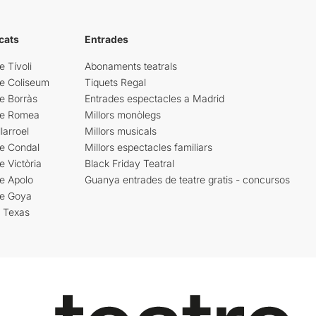
cats
Entrades
e Tívoli
Abonaments teatrals
re Coliseum
Tiquets Regal
e Borràs
Entrades espectacles a Madrid
re Romea
Millors monòlegs
larroel
Millors musicals
re Condal
Millors espectacles familiars
e Victòria
Black Friday Teatral
e Apolo
Guanya entrades de teatre gratis - concursos
re Goya
i Texas