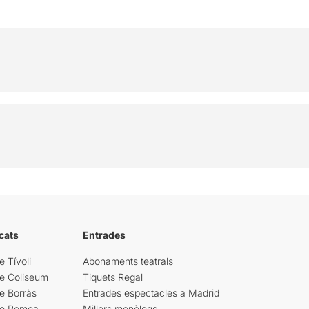
cats
Entrades
e Tívoli
Abonaments teatrals
re Coliseum
Tiquets Regal
e Borràs
Entrades espectacles a Madrid
re Romea
Millors monòlegs