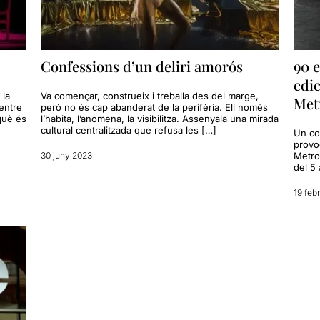
Confessions d’un deliri amorós
90 e
edic
 la
Va començar, construeix i treballa des del marge,
Met
entre
però no és cap abanderat de la perifèria. Ell només
què és
l’habita, l’anomena, la visibilitza. Assenyala una mirada
cultural centralitzada que refusa les […]
Un cop
provo
30 juny 2023
Metro
del 5 
19 feb