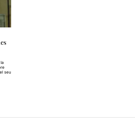
des
la
bre
el seu