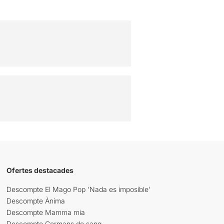
Ofertes destacades
Descompte El Mago Pop 'Nada es imposible'
Descompte Ànima
Descompte Mamma mia
Descompte Germans de sang