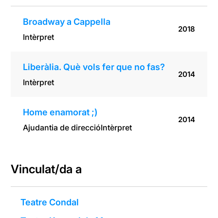
Broadway a Cappella
2018
Intèrpret
Liberàlia. Què vols fer que no fas?
2014
Intèrpret
Home enamorat ;)
2014
Ajudantia de direcció
Intèrpret
Vinculat/da a
Teatre Condal