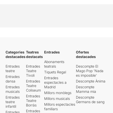
Categories
Teatres
Entrades
Ofertes
destacades
destacats
destacades
Abonaments
Entrades
Entrades
teatrals
Descompte El
teatre
Teatre
Mago Pop 'Nada
Tiquets Regal
Tívoli
es imposible'
Entrades
Entrades
dansa
Entrades
Descompte Ànima
espectacles a
Teatre
Entrades
Madrid
Descompte
Coliseum
musicals
Mamma mia
Millors monòlegs
Entrades
Entrades
Descompte
Millors musicals
Teatre
teatre
Germans de sang
Millors espectacles
Borràs
infantil
familiars
Entrades
Entrades