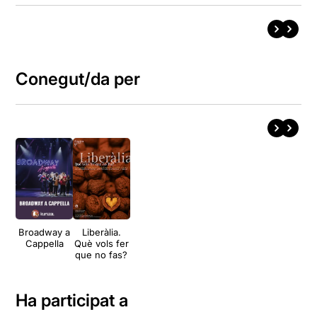
Conegut/da per
Broadway a
Liberàlia.
Cappella
Què vols fer
que no fas?
Ha participat a