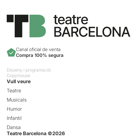
Canal oficial de venta
Compra 100% segura
Disseny i programació:
Copymouse
Vull veure
Teatre
Musicals
Humor
Infantil
Dansa
Teatre Barcelona ©2026