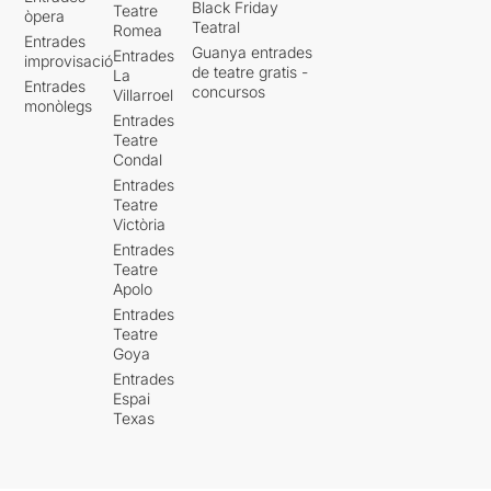
Black Friday
Teatre
òpera
Teatral
Romea
Entrades
Guanya entrades
Entrades
improvisació
de teatre gratis -
La
Entrades
concursos
Villarroel
monòlegs
Entrades
Teatre
Condal
Entrades
Teatre
Victòria
Entrades
Teatre
Apolo
Entrades
Teatre
Goya
Entrades
Espai
Texas