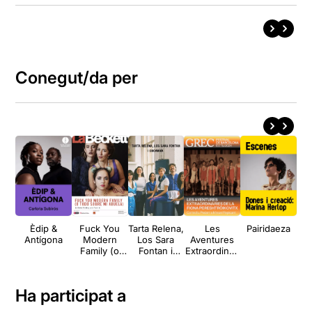
Conegut/da per
Èdip &
Fuck You
Tarta Relena,
Les
Pairidaeza
Tar
Antígona
Modern
Los Sara
Aventures
F
Family (o
Fontan i
Extraordinàri
todo sobre
Cocanha
es de la
mi abuela)
Fiona
Pereshtròiko
Ha participat a
vitx