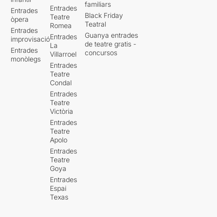
familiars
Entrades
Entrades
Black Friday
Teatre
òpera
Teatral
Romea
Entrades
Guanya entrades
Entrades
improvisació
de teatre gratis -
La
Entrades
concursos
Villarroel
monòlegs
Entrades
Teatre
Condal
Entrades
Teatre
Victòria
Entrades
Teatre
Apolo
Entrades
Teatre
Goya
Entrades
Espai
Texas