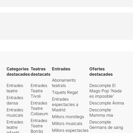
Categories
Teatres
Entrades
Ofertes
destacades
destacats
destacades
Abonaments
Entrades
Entrades
teatrals
Descompte El
teatre
Teatre
Mago Pop 'Nada
Tiquets Regal
Tívoli
es imposible'
Entrades
Entrades
dansa
Entrades
Descompte Ànima
espectacles a
Teatre
Entrades
Madrid
Descompte
Coliseum
musicals
Mamma mia
Millors monòlegs
Entrades
Entrades
Descompte
Millors musicals
Teatre
teatre
Germans de sang
Millors espectacles
Borràs
infantil