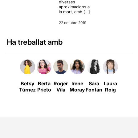
diverses
aproximacions a
la mort, amb […]
22 octubre 2019
Ha treballat amb
Betsy
Berta
Roger
Irene
Sara
Laura
Clara
Túrnez
Prieto
Vila
Moray
Fontán
Roig
Aguilar