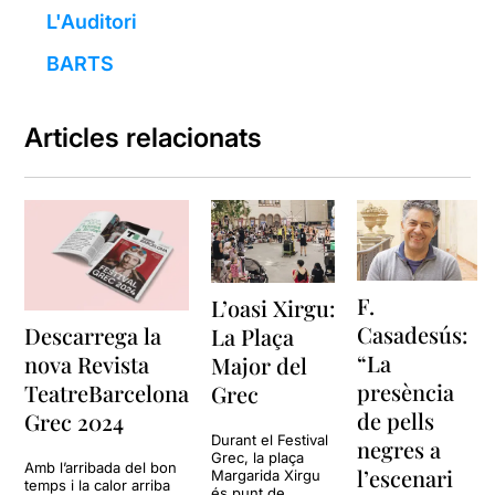
L'Auditori
BARTS
Articles relacionats
F.
L’oasi Xirgu:
Casadesús:
Descarrega la
La Plaça
“La
nova Revista
Major del
presència
TeatreBarcelona
Grec
de pells
Grec 2024
Durant el Festival
negres a
Grec, la plaça
Amb l’arribada del bon
l’escenari
Margarida Xirgu
temps i la calor arriba
és punt de