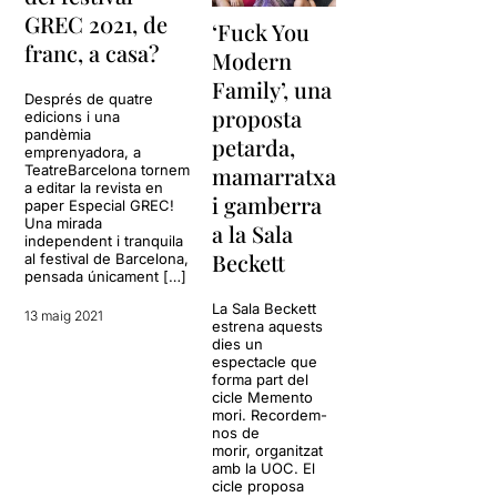
GREC 2021, de
‘Fuck You
franc, a casa?
Modern
Family’, una
Després de quatre
proposta
edicions i una
pandèmia
petarda,
emprenyadora, a
mamarratxa
TeatreBarcelona tornem
a editar la revista en
i gamberra
paper Especial GREC!
Una mirada
a la Sala
independent i tranquila
Beckett
al festival de Barcelona,
pensada únicament […]
La Sala Beckett
13 maig 2021
estrena aquests
dies un
espectacle que
forma part del
cicle Memento
mori. Recordem-
nos de
morir, organitzat
amb la UOC. El
cicle proposa