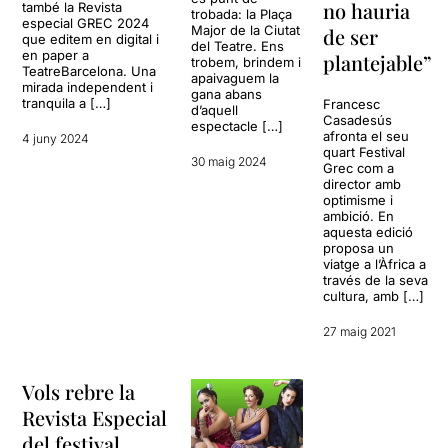
no hauria
també la Revista
trobada: la Plaça
especial GREC 2024
Major de la Ciutat
de ser
que editem en digital i
del Teatre. Ens
en paper a
plantejable”
trobem, brindem i
TeatreBarcelona. Una
apaivaguem la
mirada independent i
gana abans
tranquila a […]
Francesc
d’aquell
Casadesús
espectacle […]
afronta el seu
4 juny 2024
quart Festival
30 maig 2024
Grec com a
director amb
optimisme i
ambició. En
aquesta edició
proposa un
viatge a l’Àfrica a
través de la seva
cultura, amb […]
27 maig 2021
Vols rebre la
Revista Especial
del festival