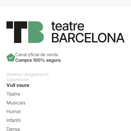
Canal oficial de venta
Compra 100% segura
Disseny i programació:
Copymouse
Vull veure
Teatre
Musicals
Humor
Infantil
Dansa