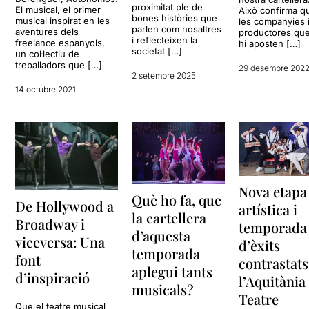
proximitat ple de
El musical, el primer
Això confirma q
bones històries que
musical inspirat en les
les companyies 
parlen com nosaltres
aventures dels
productores qu
i reflecteixen la
freelance espanyols,
hi aposten […]
societat […]
un col·lectiu de
treballadors que […]
29 desembre 202
2 setembre 2025
14 octubre 2021
Nova etapa
Què ho fa, que
De Hollywood a
artística i
la cartellera
Broadway i
temporada
d’aquesta
viceversa: Una
d’èxits
temporada
font
contrastats
aplegui tants
d’inspiració
l’Aquitània
musicals?
Teatre
Que el teatre musical