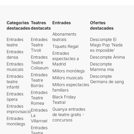
Categories
Teatres
Entrades
Ofertes
destacades
destacats
destacades
Abonaments
Entrades
Entrades
teatrals
Descompte El
teatre
Teatre
Mago Pop 'Nada
Tiquets Regal
Tívoli
es imposible'
Entrades
Entrades
dansa
Entrades
Descompte Ànima
espectacles a
Teatre
Entrades
Madrid
Descompte
Coliseum
musicals
Mamma mia
Millors monòlegs
Entrades
Entrades
Descompte
Millors musicals
Teatre
teatre
Germans de sang
Millors espectacles
Borràs
infantil
familiars
Entrades
Entrades
Black Friday
Teatre
òpera
Teatral
Romea
Entrades
Guanya entrades
Entrades
improvisació
de teatre gratis -
La
Entrades
concursos
Villarroel
monòlegs
Entrades
Teatre