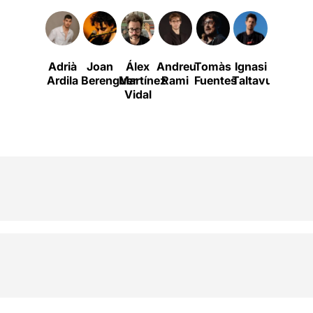
Adrià
Joan
Álex
Andreu
Tomàs
Ignasi
Alba
Ardila
Berenguer
Martínez
Rami
Fuentes
Taltavull
Floreja
Vidal