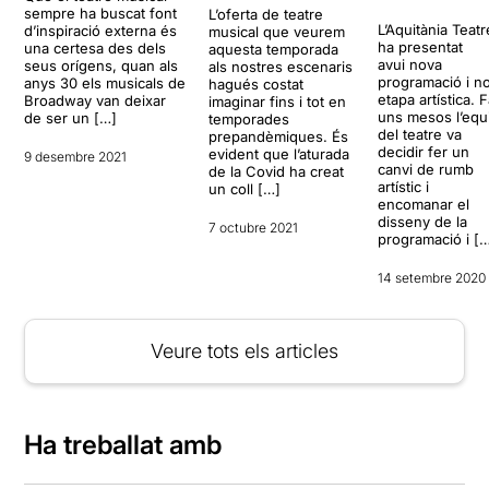
sempre ha buscat font
L’oferta de teatre
L’Aquitània Teatr
d’inspiració externa és
musical que veurem
ha presentat
una certesa des dels
aquesta temporada
avui nova
seus orígens, quan als
als nostres escenaris
programació i n
anys 30 els musicals de
hagués costat
etapa artística. 
Broadway van deixar
imaginar fins i tot en
uns mesos l’equ
de ser un […]
temporades
del teatre va
prepandèmiques. És
decidir fer un
evident que l’aturada
9 desembre 2021
canvi de rumb
de la Covid ha creat
artístic i
un coll […]
encomanar el
disseny de la
7 octubre 2021
programació i [
14 setembre 2020
Veure tots els articles
Ha treballat amb