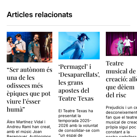
Articles relacionats
Teatre
‘Permagel’ i
“Ser autònom és
musical de
‘Desaparellats’,
una de les
creació: all
les grans
odissees més
que dèiem
apostes del
èpiques que pot
del risc
Teatre Texas
viure l’ésser
humà”
Prejudicis i un c
El Teatre Texas ha
desconeixemen
presentat la
fan que el teatr
temporada 2025-
Álex Martínez Vidal i
musical de crea
2026 amb la voluntat
Andreu Rami han creat,
pròpia sigui poc
de consolidar-se com
amb el músic Joan
constant a la
“un espai de
Berenguer, Autónomos.
nostra cartellera