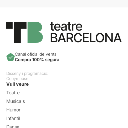
Canal oficial de venta
Compra 100% segura
Disseny i programació:
Copymouse
Vull veure
Teatre
Musicals
Humor
Infantil
Dansa