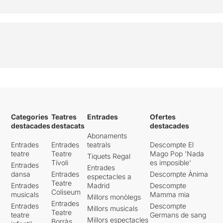
Categories
Teatres
Entrades
Ofertes
destacades
destacats
destacades
Abonaments
Entrades
Entrades
teatrals
Descompte El
teatre
Teatre
Mago Pop 'Nada
Tiquets Regal
Tívoli
es imposible'
Entrades
Entrades
dansa
Entrades
Descompte Ànima
espectacles a
Teatre
Entrades
Madrid
Descompte
Coliseum
musicals
Mamma mia
Millors monòlegs
Entrades
Entrades
Descompte
Millors musicals
Teatre
teatre
Germans de sang
Millors espectacles
Borràs