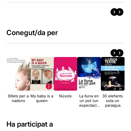
Conegut/da per
Bítels per a
My baby is a
Núvols
La lluna en
30 elefants
M
nadons
queen
un pot (un
sota un
espectacle
paraigua
incomprès)
Ha participat a