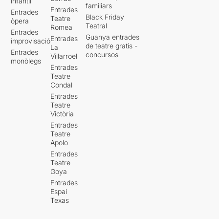
infantil
familiars
Entrades
Entrades
Black Friday
Teatre
òpera
Teatral
Romea
Entrades
Guanya entrades
Entrades
improvisació
de teatre gratis -
La
Entrades
concursos
Villarroel
monòlegs
Entrades
Teatre
Condal
Entrades
Teatre
Victòria
Entrades
Teatre
Apolo
Entrades
Teatre
Goya
Entrades
Espai
Texas