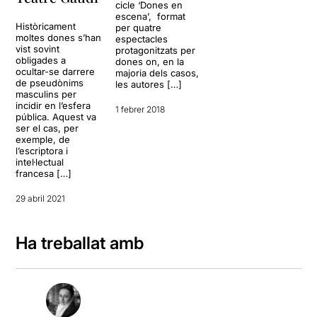
cicle ‘Dones en
escena’, format
Històricament
per quatre
moltes dones s’han
espectacles
vist sovint
protagonitzats per
obligades a
dones on, en la
ocultar-se darrere
majoria dels casos,
de pseudònims
les autores […]
masculins per
incidir en l’esfera
1 febrer 2018
pública. Aquest va
ser el cas, per
exemple, de
l’escriptora i
intel·lectual
francesa […]
29 abril 2021
Ha treballat amb