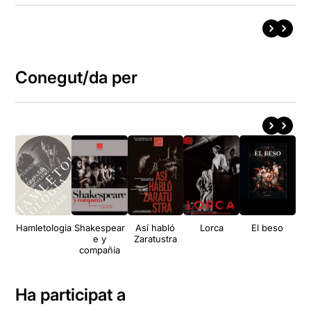
Conegut/da per
Hamletologia
Shakespear
Así habló
Lorca
El beso
T
e y
Zaratustra
compañía
Ha participat a