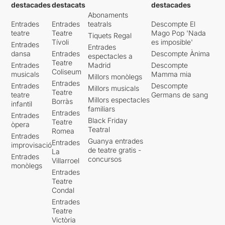
destacades
destacats
destacades
Abonaments
Entrades
Entrades
teatrals
Descompte El
teatre
Teatre
Mago Pop 'Nada
Tiquets Regal
Tívoli
es imposible'
Entrades
Entrades
dansa
Entrades
Descompte Ànima
espectacles a
Teatre
Entrades
Madrid
Descompte
Coliseum
musicals
Mamma mia
Millors monòlegs
Entrades
Entrades
Descompte
Millors musicals
Teatre
teatre
Germans de sang
Millors espectacles
Borràs
infantil
familiars
Entrades
Entrades
Black Friday
Teatre
òpera
Teatral
Romea
Entrades
Guanya entrades
Entrades
improvisació
de teatre gratis -
La
Entrades
concursos
Villarroel
monòlegs
Entrades
Teatre
Condal
Entrades
Teatre
Victòria