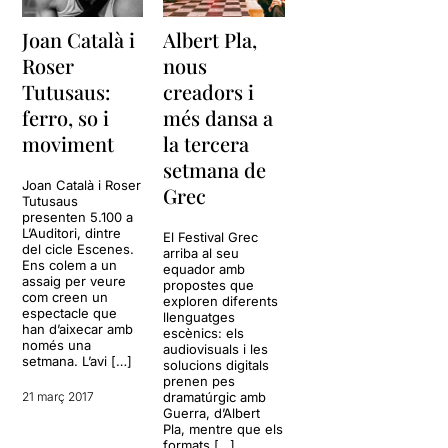
Joan Català i
Albert Pla,
Roser
nous
Tutusaus:
creadors i
ferro, so i
més dansa a
moviment
la tercera
setmana de
Joan Català i Roser
Grec
Tutusaus
presenten 5.100 a
L’Auditori, dintre
El Festival Grec
del cicle Escenes.
arriba al seu
Ens colem a un
equador amb
assaig per veure
propostes que
com creen un
exploren diferents
espectacle que
llenguatges
han d’aixecar amb
escènics: els
només una
audiovisuals i les
setmana. L’avi […]
solucions digitals
prenen pes
21 març 2017
dramatúrgic amb
Guerra, d’Albert
Pla, mentre que els
formats […]