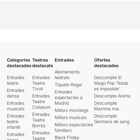
Categories
Teatres
Entrades
Ofertes
destacades
destacats
destacades
Abonaments
Entrades
Entrades
teatrals
Descompte El
teatre
Teatre
Mago Pop 'Nada
Tiquets Regal
Tívoli
es imposible'
Entrades
Entrades
dansa
Entrades
Descompte Ànima
espectacles a
Teatre
Entrades
Madrid
Descompte
Coliseum
musicals
Mamma mia
Millors monòlegs
Entrades
Entrades
Descompte
Millors musicals
Teatre
teatre
Germans de sang
Millors espectacles
Borràs
infantil
familiars
Entrades
Entrades
Black Friday
Teatre
òpera