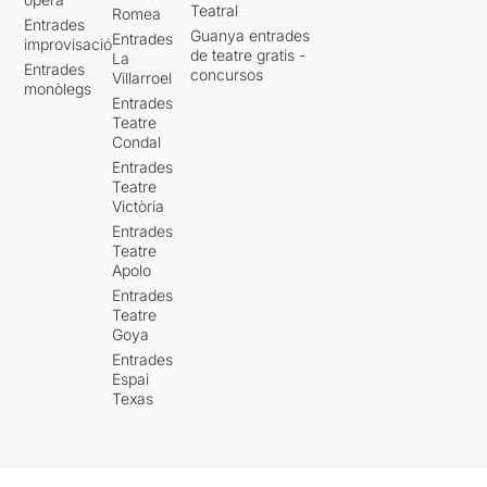
Teatral
Romea
Entrades
Guanya entrades
Entrades
improvisació
de teatre gratis -
La
Entrades
concursos
Villarroel
monòlegs
Entrades
Teatre
Condal
Entrades
Teatre
Victòria
Entrades
Teatre
Apolo
Entrades
Teatre
Goya
Entrades
Espai
Texas