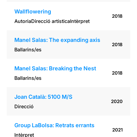
Wallflowering
2018
Autoria
Direcció artística
Intèrpret
Manel Salas: The expanding axis
2018
Ballarins/es
Manel Salas: Breaking the Nest
2018
Ballarins/es
Joan Català: 5100 M/S
2020
Direcció
Group LaBolsa: Retrats errants
2021
Intèrpret