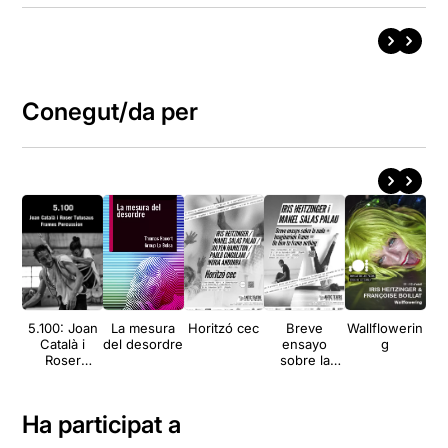
Conegut/da per
5.100: Joan
La mesura
Horitzó cec
Breve
Wallflowerin
Man
Català i
del desordre
ensayo
g
Roser
sobre la
ex
Tutusaus,
nada +
Frames
Imaginarium
Percussion
Frame = On
Ha participat a
how to
frame