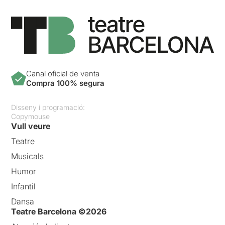
Canal oficial de venta
Compra 100% segura
Disseny i programació:
Copymouse
Vull veure
Teatre
Musicals
Humor
Infantil
Dansa
Teatre Barcelona ©2026